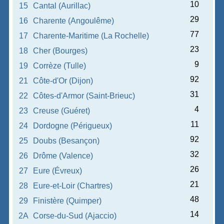
10
15
Cantal (Aurillac)
29
16
Charente (Angoulême)
77
17
Charente-Maritime (La Rochelle)
23
18
Cher (Bourges)
9
19
Corrèze (Tulle)
92
21
Côte-d'Or (Dijon)
31
22
Côtes-d'Armor (Saint-Brieuc)
4
23
Creuse (Guéret)
11
24
Dordogne (Périgueux)
92
25
Doubs (Besançon)
32
26
Drôme (Valence)
26
27
Eure (Évreux)
21
28
Eure-et-Loir (Chartres)
48
29
Finistère (Quimper)
14
2A
Corse-du-Sud (Ajaccio)