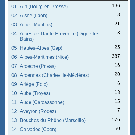
136
01
Ain (Bourg-en-Bresse)
8
02
Aisne (Laon)
21
03
Allier (Moulins)
18
04
Alpes-de-Haute-Provence (Digne-les-
Bains)
25
05
Hautes-Alpes (Gap)
337
06
Alpes-Maritimes (Nice)
16
07
Ardèche (Privas)
20
08
Ardennes (Charleville-Mézières)
6
09
Ariège (Foix)
18
10
Aube (Troyes)
15
11
Aude (Carcassonne)
7
12
Aveyron (Rodez)
576
13
Bouches-du-Rhône (Marseille)
50
14
Calvados (Caen)