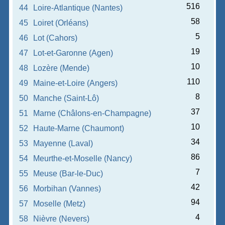
516
44
Loire-Atlantique (Nantes)
58
45
Loiret (Orléans)
5
46
Lot (Cahors)
19
47
Lot-et-Garonne (Agen)
10
48
Lozère (Mende)
110
49
Maine-et-Loire (Angers)
8
50
Manche (Saint-Lô)
37
51
Marne (Châlons-en-Champagne)
10
52
Haute-Marne (Chaumont)
34
53
Mayenne (Laval)
86
54
Meurthe-et-Moselle (Nancy)
7
55
Meuse (Bar-le-Duc)
42
56
Morbihan (Vannes)
94
57
Moselle (Metz)
4
58
Nièvre (Nevers)