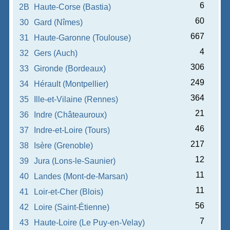
6
2B
Haute-Corse (Bastia)
60
30
Gard (Nîmes)
667
31
Haute-Garonne (Toulouse)
4
32
Gers (Auch)
306
33
Gironde (Bordeaux)
249
34
Hérault (Montpellier)
364
35
Ille-et-Vilaine (Rennes)
21
36
Indre (Châteauroux)
46
37
Indre-et-Loire (Tours)
217
38
Isère (Grenoble)
12
39
Jura (Lons-le-Saunier)
11
40
Landes (Mont-de-Marsan)
11
41
Loir-et-Cher (Blois)
56
42
Loire (Saint-Étienne)
7
43
Haute-Loire (Le Puy-en-Velay)