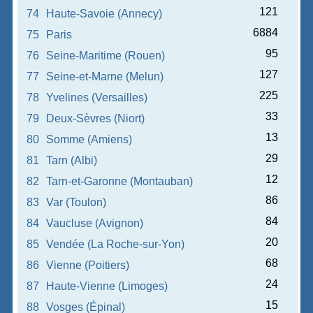
121
74
Haute-Savoie (Annecy)
6884
75
Paris
95
76
Seine-Maritime (Rouen)
127
77
Seine-et-Marne (Melun)
225
78
Yvelines (Versailles)
33
79
Deux-Sèvres (Niort)
13
80
Somme (Amiens)
29
81
Tarn (Albi)
12
82
Tarn-et-Garonne (Montauban)
86
83
Var (Toulon)
84
84
Vaucluse (Avignon)
20
85
Vendée (La Roche-sur-Yon)
68
86
Vienne (Poitiers)
24
87
Haute-Vienne (Limoges)
15
88
Vosges (Épinal)