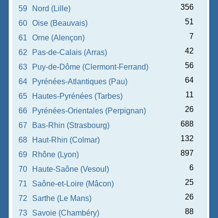
356
59
Nord (Lille)
51
60
Oise (Beauvais)
7
61
Orne (Alençon)
42
62
Pas-de-Calais (Arras)
56
63
Puy-de-Dôme (Clermont-Ferrand)
64
64
Pyrénées-Atlantiques (Pau)
11
65
Hautes-Pyrénées (Tarbes)
26
66
Pyrénées-Orientales (Perpignan)
688
67
Bas-Rhin (Strasbourg)
132
68
Haut-Rhin (Colmar)
897
69
Rhône (Lyon)
6
70
Haute-Saône (Vesoul)
25
71
Saône-et-Loire (Mâcon)
26
72
Sarthe (Le Mans)
88
73
Savoie (Chambéry)