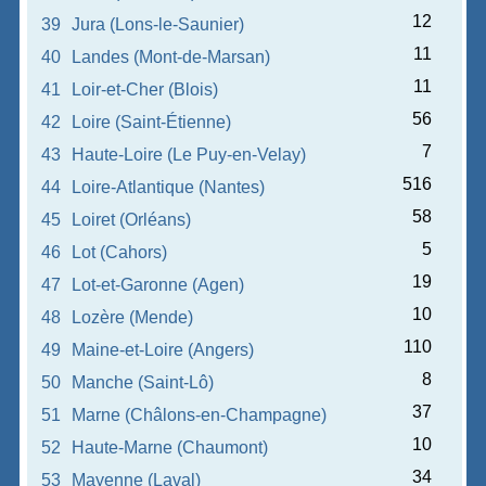
12
39
Jura (Lons-le-Saunier)
11
40
Landes (Mont-de-Marsan)
11
41
Loir-et-Cher (Blois)
56
42
Loire (Saint-Étienne)
7
43
Haute-Loire (Le Puy-en-Velay)
516
44
Loire-Atlantique (Nantes)
58
45
Loiret (Orléans)
5
46
Lot (Cahors)
19
47
Lot-et-Garonne (Agen)
10
48
Lozère (Mende)
110
49
Maine-et-Loire (Angers)
8
50
Manche (Saint-Lô)
37
51
Marne (Châlons-en-Champagne)
10
52
Haute-Marne (Chaumont)
34
53
Mayenne (Laval)