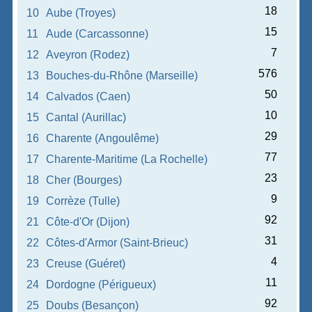
18
10
Aube (Troyes)
15
11
Aude (Carcassonne)
7
12
Aveyron (Rodez)
576
13
Bouches-du-Rhône (Marseille)
50
14
Calvados (Caen)
10
15
Cantal (Aurillac)
29
16
Charente (Angoulême)
77
17
Charente-Maritime (La Rochelle)
23
18
Cher (Bourges)
9
19
Corrèze (Tulle)
92
21
Côte-d'Or (Dijon)
31
22
Côtes-d'Armor (Saint-Brieuc)
4
23
Creuse (Guéret)
11
24
Dordogne (Périgueux)
92
25
Doubs (Besançon)