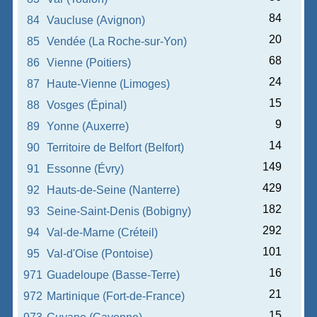
84
84
Vaucluse (Avignon)
20
85
Vendée (La Roche-sur-Yon)
68
86
Vienne (Poitiers)
24
87
Haute-Vienne (Limoges)
15
88
Vosges (Épinal)
9
89
Yonne (Auxerre)
14
90
Territoire de Belfort (Belfort)
149
91
Essonne (Évry)
429
92
Hauts-de-Seine (Nanterre)
182
93
Seine-Saint-Denis (Bobigny)
292
94
Val-de-Marne (Créteil)
101
95
Val-d'Oise (Pontoise)
16
971
Guadeloupe (Basse-Terre)
21
972
Martinique (Fort-de-France)
15