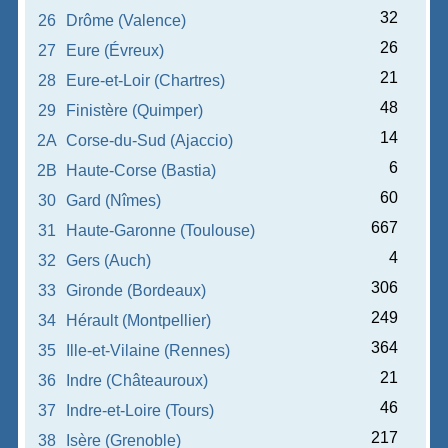
32
26
Drôme (Valence)
26
27
Eure (Évreux)
21
28
Eure-et-Loir (Chartres)
48
29
Finistère (Quimper)
14
2A
Corse-du-Sud (Ajaccio)
6
2B
Haute-Corse (Bastia)
60
30
Gard (Nîmes)
667
31
Haute-Garonne (Toulouse)
4
32
Gers (Auch)
306
33
Gironde (Bordeaux)
249
34
Hérault (Montpellier)
364
35
Ille-et-Vilaine (Rennes)
21
36
Indre (Châteauroux)
46
37
Indre-et-Loire (Tours)
217
38
Isère (Grenoble)