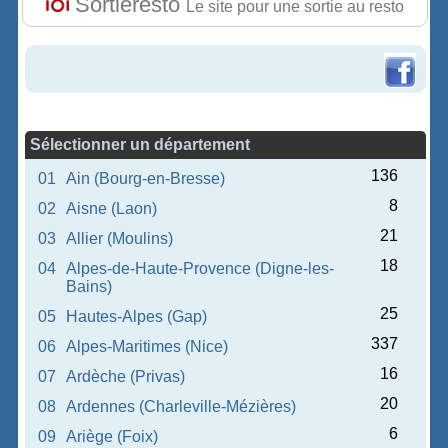
Sortieresto
Le site pour une sortie au resto
Sélectionner un département
136
01
Ain (Bourg-en-Bresse)
8
02
Aisne (Laon)
21
03
Allier (Moulins)
18
04
Alpes-de-Haute-Provence (Digne-les-
Bains)
25
05
Hautes-Alpes (Gap)
337
06
Alpes-Maritimes (Nice)
16
07
Ardèche (Privas)
20
08
Ardennes (Charleville-Mézières)
6
09
Ariège (Foix)