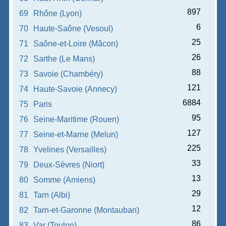
897
69
Rhône (Lyon)
6
70
Haute-Saône (Vesoul)
25
71
Saône-et-Loire (Mâcon)
26
72
Sarthe (Le Mans)
88
73
Savoie (Chambéry)
121
74
Haute-Savoie (Annecy)
6884
75
Paris
95
76
Seine-Maritime (Rouen)
127
77
Seine-et-Marne (Melun)
225
78
Yvelines (Versailles)
33
79
Deux-Sèvres (Niort)
13
80
Somme (Amiens)
29
81
Tarn (Albi)
12
82
Tarn-et-Garonne (Montauban)
86
83
Var (Toulon)