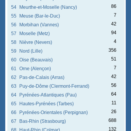
86
54
Meurthe-et-Moselle (Nancy)
7
55
Meuse (Bar-le-Duc)
42
56
Morbihan (Vannes)
94
57
Moselle (Metz)
4
58
Nièvre (Nevers)
356
59
Nord (Lille)
51
60
Oise (Beauvais)
7
61
Orne (Alençon)
42
62
Pas-de-Calais (Arras)
56
63
Puy-de-Dôme (Clermont-Ferrand)
64
64
Pyrénées-Atlantiques (Pau)
11
65
Hautes-Pyrénées (Tarbes)
26
66
Pyrénées-Orientales (Perpignan)
688
67
Bas-Rhin (Strasbourg)
132
68
Haut-Rhin (Colmar)