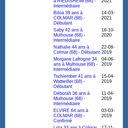
à RIEDISHEIM (68) -
2021
Intermédiaire
Biloa 39 ans à
14-03-
COLMAR (68) -
2021
Débutant
Saby 42 ans à
16-10-
Mulhouse (68) -
2020
Intermédiaire
Nathalie 44 ans à
22-08-
Colmar (68) - Débutant
2019
Morgane Lafrogne 34
04-06-
ans à Mulhouse (68) -
2019
Intermédiaire
Tschiember 41 ans à
15-04-
Wattwiller (68) -
2019
Débutant
Déborah 36 ans à
11-04-
Mulhouse (68) -
2019
Intermédiaire
ELVIRE 64 ans à
03-03-
COLMAR (68) -
2019
Confirmé
Lola 33 ans à Colmar
17-11-