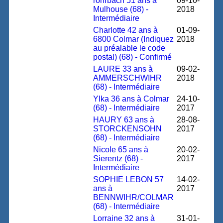
rohrbach 51 ans à
09-10-
Mulhouse (68) -
2018
Intermédiaire
Charlotte 42 ans à
01-09-
6800 Colmar (Indiquez
2018
au préalable le code
postal) (68) - Confirmé
LAURE 33 ans à
09-02-
AMMERSCHWIHR
2018
(68) - Intermédiaire
Ylka 36 ans à Colmar
24-10-
(68) - Intermédiaire
2017
HAURY 63 ans à
28-08-
STORCKENSOHN
2017
(68) - Intermédiaire
Nicole 65 ans à
20-02-
Sierentz (68) -
2017
Intermédiaire
SOPHIE LEBON 57
14-02-
ans à
2017
BENNWIHR/COLMAR
(68) - Intermédiaire
Lorraine 32 ans à
31-01-