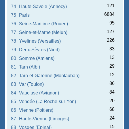
121
74
Haute-Savoie (Annecy)
6884
75
Paris
95
76
Seine-Maritime (Rouen)
127
77
Seine-et-Marne (Melun)
226
78
Yvelines (Versailles)
33
79
Deux-Sèvres (Niort)
13
80
Somme (Amiens)
29
81
Tarn (Albi)
12
82
Tarn-et-Garonne (Montauban)
86
83
Var (Toulon)
84
84
Vaucluse (Avignon)
20
85
Vendée (La Roche-sur-Yon)
68
86
Vienne (Poitiers)
24
87
Haute-Vienne (Limoges)
15
88
Vosges (Épinal)