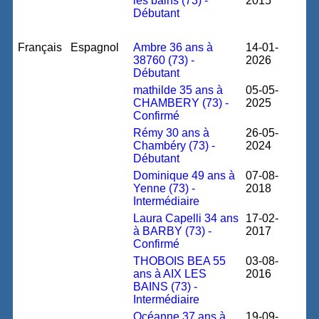
les bains (73) -
2015
Débutant
Français
Espagnol
Ambre 36 ans à
14-01-
38760 (73) -
2026
Débutant
mathilde 35 ans à
05-05-
CHAMBERY (73) -
2025
Confirmé
Rémy 30 ans à
26-05-
Chambéry (73) -
2024
Débutant
Dominique 49 ans à
07-08-
Yenne (73) -
2018
Intermédiaire
Laura Capelli 34 ans
17-02-
à BARBY (73) -
2017
Confirmé
THOBOIS BEA 55
03-08-
ans à AIX LES
2016
BAINS (73) -
Intermédiaire
Océanne 37 ans à
19-09-