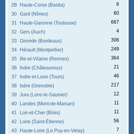
6
2B
Haute-Corse (Bastia)
60
30
Gard (Nîmes)
667
31
Haute-Garonne (Toulouse)
4
32
Gers (Auch)
306
33
Gironde (Bordeaux)
249
34
Hérault (Montpellier)
364
35
Ille-et-Vilaine (Rennes)
21
36
Indre (Châteauroux)
46
37
Indre-et-Loire (Tours)
217
38
Isère (Grenoble)
12
39
Jura (Lons-le-Saunier)
11
40
Landes (Mont-de-Marsan)
11
41
Loir-et-Cher (Blois)
56
42
Loire (Saint-Étienne)
7
43
Haute-Loire (Le Puy-en-Velay)