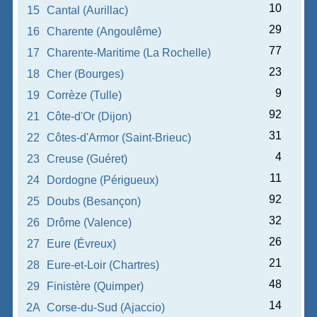
10
15
Cantal (Aurillac)
29
16
Charente (Angoulême)
77
17
Charente-Maritime (La Rochelle)
23
18
Cher (Bourges)
9
19
Corrèze (Tulle)
92
21
Côte-d'Or (Dijon)
31
22
Côtes-d'Armor (Saint-Brieuc)
4
23
Creuse (Guéret)
11
24
Dordogne (Périgueux)
92
25
Doubs (Besançon)
32
26
Drôme (Valence)
26
27
Eure (Évreux)
21
28
Eure-et-Loir (Chartres)
48
29
Finistère (Quimper)
14
2A
Corse-du-Sud (Ajaccio)