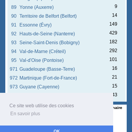
9
89
Yonne (Auxerre)
14
90
Territoire de Belfort (Belfort)
149
91
Essonne (Évry)
429
92
Hauts-de-Seine (Nanterre)
182
93
Seine-Saint-Denis (Bobigny)
292
94
Val-de-Marne (Créteil)
101
95
Val-d'Oise (Pontoise)
16
971
Guadeloupe (Basse-Terre)
21
972
Martinique (Fort-de-France)
15
973
Guyane (Cayenne)
43
974
La Réunion (Saint-Denis)
Ce site web utilise des cookies
Accueil
Proposer un tandem
Chercher un partenaire
Contact
Données personnelles
Mentions légales
En savoir plus
Conditions générales'
OK