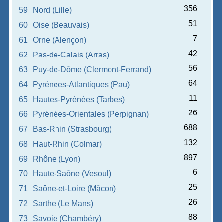
356
59
Nord (Lille)
51
60
Oise (Beauvais)
7
61
Orne (Alençon)
42
62
Pas-de-Calais (Arras)
56
63
Puy-de-Dôme (Clermont-Ferrand)
64
64
Pyrénées-Atlantiques (Pau)
11
65
Hautes-Pyrénées (Tarbes)
26
66
Pyrénées-Orientales (Perpignan)
688
67
Bas-Rhin (Strasbourg)
132
68
Haut-Rhin (Colmar)
897
69
Rhône (Lyon)
6
70
Haute-Saône (Vesoul)
25
71
Saône-et-Loire (Mâcon)
26
72
Sarthe (Le Mans)
88
73
Savoie (Chambéry)