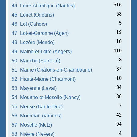
516
44
Loire-Atlantique (Nantes)
58
45
Loiret (Orléans)
5
46
Lot (Cahors)
19
47
Lot-et-Garonne (Agen)
10
48
Lozère (Mende)
110
49
Maine-et-Loire (Angers)
8
50
Manche (Saint-Lô)
37
51
Marne (Châlons-en-Champagne)
10
52
Haute-Marne (Chaumont)
34
53
Mayenne (Laval)
86
54
Meurthe-et-Moselle (Nancy)
7
55
Meuse (Bar-le-Duc)
42
56
Morbihan (Vannes)
94
57
Moselle (Metz)
4
58
Nièvre (Nevers)