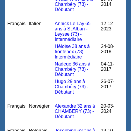
Chambéry (73) -
2014
Débutant
Français
Italien
Annick Le Lay 65
12-12-
ans à St Alban -
2023
Leysse (73) -
Intermédiaire
Héloïse 38 ans à
24-08-
frontenex (73) -
2018
Intermédiaire
Nadège 36 ans à
04-11-
Chambéry (73) -
2017
Débutant
Hugo 29 ans à
26-07-
Chambéry (73) -
2017
Débutant
Français
Norvégien
Alexandre 32 ans à
20-03-
CHAMBERY (73) -
2024
Débutant
Français
Polonais
Josephine 63 ans à
13-10-