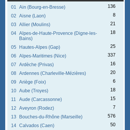
136
01
Ain (Bourg-en-Bresse)
8
02
Aisne (Laon)
21
03
Allier (Moulins)
18
04
Alpes-de-Haute-Provence (Digne-les-
Bains)
25
05
Hautes-Alpes (Gap)
337
06
Alpes-Maritimes (Nice)
16
07
Ardèche (Privas)
20
08
Ardennes (Charleville-Mézières)
6
09
Ariège (Foix)
18
10
Aube (Troyes)
15
11
Aude (Carcassonne)
7
12
Aveyron (Rodez)
576
13
Bouches-du-Rhône (Marseille)
50
14
Calvados (Caen)