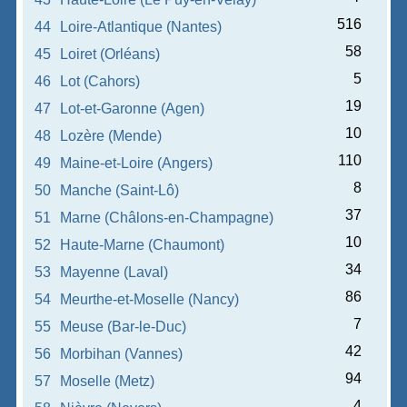
516
44
Loire-Atlantique (Nantes)
58
45
Loiret (Orléans)
5
46
Lot (Cahors)
19
47
Lot-et-Garonne (Agen)
10
48
Lozère (Mende)
110
49
Maine-et-Loire (Angers)
8
50
Manche (Saint-Lô)
37
51
Marne (Châlons-en-Champagne)
10
52
Haute-Marne (Chaumont)
34
53
Mayenne (Laval)
86
54
Meurthe-et-Moselle (Nancy)
7
55
Meuse (Bar-le-Duc)
42
56
Morbihan (Vannes)
94
57
Moselle (Metz)
4