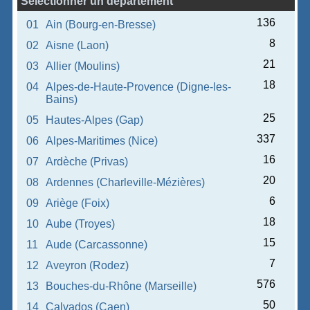
Sélectionner un département
136
01
Ain (Bourg-en-Bresse)
8
02
Aisne (Laon)
21
03
Allier (Moulins)
18
04
Alpes-de-Haute-Provence (Digne-les-
Bains)
25
05
Hautes-Alpes (Gap)
337
06
Alpes-Maritimes (Nice)
16
07
Ardèche (Privas)
20
08
Ardennes (Charleville-Mézières)
6
09
Ariège (Foix)
18
10
Aube (Troyes)
15
11
Aude (Carcassonne)
7
12
Aveyron (Rodez)
576
13
Bouches-du-Rhône (Marseille)
50
14
Calvados (Caen)