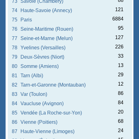
88
73
Savoie (Chambéry)
121
74
Haute-Savoie (Annecy)
6884
75
Paris
95
76
Seine-Maritime (Rouen)
127
77
Seine-et-Marne (Melun)
226
78
Yvelines (Versailles)
33
79
Deux-Sèvres (Niort)
13
80
Somme (Amiens)
29
81
Tarn (Albi)
12
82
Tarn-et-Garonne (Montauban)
86
83
Var (Toulon)
84
84
Vaucluse (Avignon)
20
85
Vendée (La Roche-sur-Yon)
68
86
Vienne (Poitiers)
24
87
Haute-Vienne (Limoges)