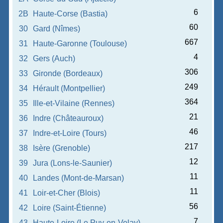
6
2B
Haute-Corse (Bastia)
60
30
Gard (Nîmes)
667
31
Haute-Garonne (Toulouse)
4
32
Gers (Auch)
306
33
Gironde (Bordeaux)
249
34
Hérault (Montpellier)
364
35
Ille-et-Vilaine (Rennes)
21
36
Indre (Châteauroux)
46
37
Indre-et-Loire (Tours)
217
38
Isère (Grenoble)
12
39
Jura (Lons-le-Saunier)
11
40
Landes (Mont-de-Marsan)
11
41
Loir-et-Cher (Blois)
56
42
Loire (Saint-Étienne)
7
43
Haute-Loire (Le Puy-en-Velay)