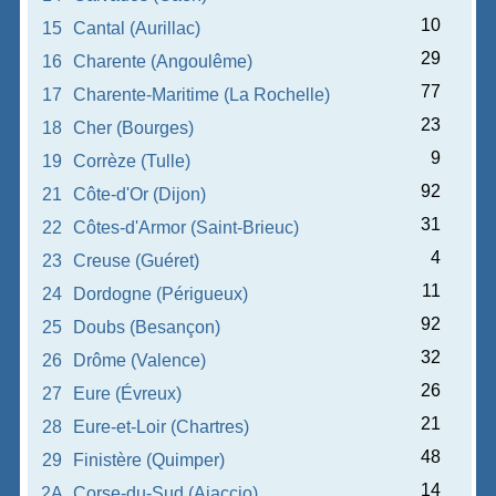
10
15
Cantal (Aurillac)
29
16
Charente (Angoulême)
77
17
Charente-Maritime (La Rochelle)
23
18
Cher (Bourges)
9
19
Corrèze (Tulle)
92
21
Côte-d'Or (Dijon)
31
22
Côtes-d'Armor (Saint-Brieuc)
4
23
Creuse (Guéret)
11
24
Dordogne (Périgueux)
92
25
Doubs (Besançon)
32
26
Drôme (Valence)
26
27
Eure (Évreux)
21
28
Eure-et-Loir (Chartres)
48
29
Finistère (Quimper)
14
2A
Corse-du-Sud (Ajaccio)