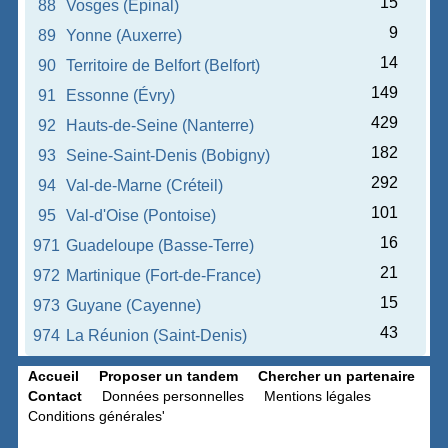
15
88
Vosges (Épinal)
9
89
Yonne (Auxerre)
14
90
Territoire de Belfort (Belfort)
149
91
Essonne (Évry)
429
92
Hauts-de-Seine (Nanterre)
182
93
Seine-Saint-Denis (Bobigny)
292
94
Val-de-Marne (Créteil)
101
95
Val-d'Oise (Pontoise)
16
971
Guadeloupe (Basse-Terre)
21
972
Martinique (Fort-de-France)
15
973
Guyane (Cayenne)
43
974
La Réunion (Saint-Denis)
Accueil
Proposer un tandem
Chercher un partenaire
Contact
Données personnelles
Mentions légales
Conditions générales'