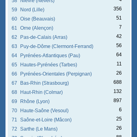
58
Nièvre (Nevers)
356
59
Nord (Lille)
51
60
Oise (Beauvais)
7
61
Orne (Alençon)
42
62
Pas-de-Calais (Arras)
56
63
Puy-de-Dôme (Clermont-Ferrand)
64
64
Pyrénées-Atlantiques (Pau)
11
65
Hautes-Pyrénées (Tarbes)
26
66
Pyrénées-Orientales (Perpignan)
688
67
Bas-Rhin (Strasbourg)
132
68
Haut-Rhin (Colmar)
897
69
Rhône (Lyon)
6
70
Haute-Saône (Vesoul)
25
71
Saône-et-Loire (Mâcon)
26
72
Sarthe (Le Mans)