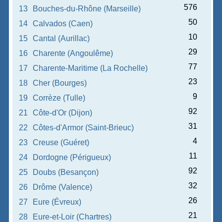
576
13
Bouches-du-Rhône (Marseille)
50
14
Calvados (Caen)
10
15
Cantal (Aurillac)
29
16
Charente (Angoulême)
77
17
Charente-Maritime (La Rochelle)
23
18
Cher (Bourges)
9
19
Corrèze (Tulle)
92
21
Côte-d'Or (Dijon)
31
22
Côtes-d'Armor (Saint-Brieuc)
4
23
Creuse (Guéret)
11
24
Dordogne (Périgueux)
92
25
Doubs (Besançon)
32
26
Drôme (Valence)
26
27
Eure (Évreux)
21
28
Eure-et-Loir (Chartres)