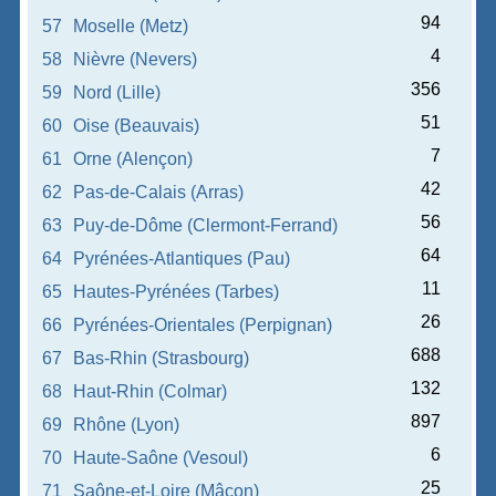
94
57
Moselle (Metz)
4
58
Nièvre (Nevers)
356
59
Nord (Lille)
51
60
Oise (Beauvais)
7
61
Orne (Alençon)
42
62
Pas-de-Calais (Arras)
56
63
Puy-de-Dôme (Clermont-Ferrand)
64
64
Pyrénées-Atlantiques (Pau)
11
65
Hautes-Pyrénées (Tarbes)
26
66
Pyrénées-Orientales (Perpignan)
688
67
Bas-Rhin (Strasbourg)
132
68
Haut-Rhin (Colmar)
897
69
Rhône (Lyon)
6
70
Haute-Saône (Vesoul)
25
71
Saône-et-Loire (Mâcon)