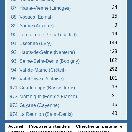
24
87
Haute-Vienne (Limoges)
15
88
Vosges (Épinal)
9
89
Yonne (Auxerre)
14
90
Territoire de Belfort (Belfort)
149
91
Essonne (Évry)
429
92
Hauts-de-Seine (Nanterre)
182
93
Seine-Saint-Denis (Bobigny)
292
94
Val-de-Marne (Créteil)
101
95
Val-d'Oise (Pontoise)
16
971
Guadeloupe (Basse-Terre)
21
972
Martinique (Fort-de-France)
15
973
Guyane (Cayenne)
43
974
La Réunion (Saint-Denis)
Accueil
Proposer un tandem
Chercher un partenaire