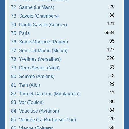
26
72
Sarthe (Le Mans)
88
73
Savoie (Chambéry)
121
74
Haute-Savoie (Annecy)
6884
75
Paris
95
76
Seine-Maritime (Rouen)
127
77
Seine-et-Marne (Melun)
226
78
Yvelines (Versailles)
33
79
Deux-Sèvres (Niort)
13
80
Somme (Amiens)
29
81
Tarn (Albi)
12
82
Tarn-et-Garonne (Montauban)
86
83
Var (Toulon)
84
84
Vaucluse (Avignon)
20
85
Vendée (La Roche-sur-Yon)
68
86
Vienne (Poitiers)