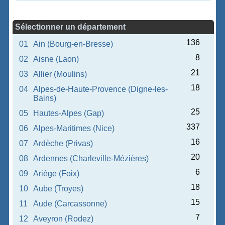
Sélectionner un département
136
01
Ain (Bourg-en-Bresse)
8
02
Aisne (Laon)
21
03
Allier (Moulins)
18
04
Alpes-de-Haute-Provence (Digne-les-
Bains)
25
05
Hautes-Alpes (Gap)
337
06
Alpes-Maritimes (Nice)
16
07
Ardèche (Privas)
20
08
Ardennes (Charleville-Mézières)
6
09
Ariège (Foix)
18
10
Aube (Troyes)
15
11
Aude (Carcassonne)
7
12
Aveyron (Rodez)