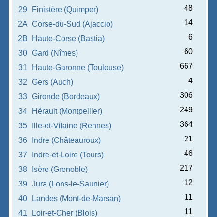
48
29
Finistère (Quimper)
14
2A
Corse-du-Sud (Ajaccio)
6
2B
Haute-Corse (Bastia)
60
30
Gard (Nîmes)
667
31
Haute-Garonne (Toulouse)
4
32
Gers (Auch)
306
33
Gironde (Bordeaux)
249
34
Hérault (Montpellier)
364
35
Ille-et-Vilaine (Rennes)
21
36
Indre (Châteauroux)
46
37
Indre-et-Loire (Tours)
217
38
Isère (Grenoble)
12
39
Jura (Lons-le-Saunier)
11
40
Landes (Mont-de-Marsan)
11
41
Loir-et-Cher (Blois)