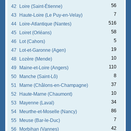
56
42
Loire (Saint-Étienne)
7
43
Haute-Loire (Le Puy-en-Velay)
516
44
Loire-Atlantique (Nantes)
58
45
Loiret (Orléans)
5
46
Lot (Cahors)
19
47
Lot-et-Garonne (Agen)
10
48
Lozère (Mende)
110
49
Maine-et-Loire (Angers)
8
50
Manche (Saint-Lô)
37
51
Marne (Châlons-en-Champagne)
10
52
Haute-Marne (Chaumont)
34
53
Mayenne (Laval)
86
54
Meurthe-et-Moselle (Nancy)
7
55
Meuse (Bar-le-Duc)
42
56
Morbihan (Vannes)