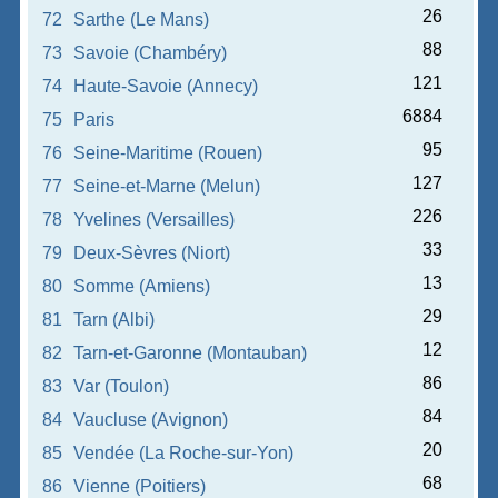
26
72
Sarthe (Le Mans)
88
73
Savoie (Chambéry)
121
74
Haute-Savoie (Annecy)
6884
75
Paris
95
76
Seine-Maritime (Rouen)
127
77
Seine-et-Marne (Melun)
226
78
Yvelines (Versailles)
33
79
Deux-Sèvres (Niort)
13
80
Somme (Amiens)
29
81
Tarn (Albi)
12
82
Tarn-et-Garonne (Montauban)
86
83
Var (Toulon)
84
84
Vaucluse (Avignon)
20
85
Vendée (La Roche-sur-Yon)
68
86
Vienne (Poitiers)