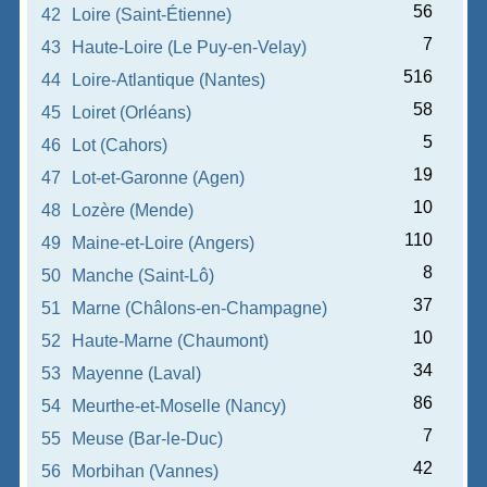
56
42
Loire (Saint-Étienne)
7
43
Haute-Loire (Le Puy-en-Velay)
516
44
Loire-Atlantique (Nantes)
58
45
Loiret (Orléans)
5
46
Lot (Cahors)
19
47
Lot-et-Garonne (Agen)
10
48
Lozère (Mende)
110
49
Maine-et-Loire (Angers)
8
50
Manche (Saint-Lô)
37
51
Marne (Châlons-en-Champagne)
10
52
Haute-Marne (Chaumont)
34
53
Mayenne (Laval)
86
54
Meurthe-et-Moselle (Nancy)
7
55
Meuse (Bar-le-Duc)
42
56
Morbihan (Vannes)