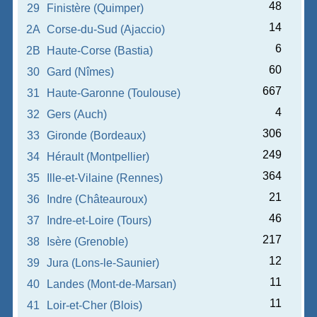
48
29
Finistère (Quimper)
14
2A
Corse-du-Sud (Ajaccio)
6
2B
Haute-Corse (Bastia)
60
30
Gard (Nîmes)
667
31
Haute-Garonne (Toulouse)
4
32
Gers (Auch)
306
33
Gironde (Bordeaux)
249
34
Hérault (Montpellier)
364
35
Ille-et-Vilaine (Rennes)
21
36
Indre (Châteauroux)
46
37
Indre-et-Loire (Tours)
217
38
Isère (Grenoble)
12
39
Jura (Lons-le-Saunier)
11
40
Landes (Mont-de-Marsan)
11
41
Loir-et-Cher (Blois)