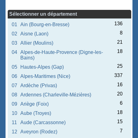
Sélectionner un département
136
01
Ain (Bourg-en-Bresse)
8
02
Aisne (Laon)
21
03
Allier (Moulins)
18
04
Alpes-de-Haute-Provence (Digne-les-
Bains)
25
05
Hautes-Alpes (Gap)
337
06
Alpes-Maritimes (Nice)
16
07
Ardèche (Privas)
20
08
Ardennes (Charleville-Mézières)
6
09
Ariège (Foix)
18
10
Aube (Troyes)
15
11
Aude (Carcassonne)
7
12
Aveyron (Rodez)