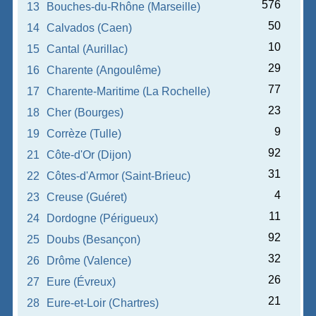
576
13
Bouches-du-Rhône (Marseille)
50
14
Calvados (Caen)
10
15
Cantal (Aurillac)
29
16
Charente (Angoulême)
77
17
Charente-Maritime (La Rochelle)
23
18
Cher (Bourges)
9
19
Corrèze (Tulle)
92
21
Côte-d'Or (Dijon)
31
22
Côtes-d'Armor (Saint-Brieuc)
4
23
Creuse (Guéret)
11
24
Dordogne (Périgueux)
92
25
Doubs (Besançon)
32
26
Drôme (Valence)
26
27
Eure (Évreux)
21
28
Eure-et-Loir (Chartres)