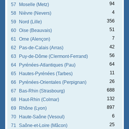
94
57
Moselle (Metz)
4
58
Nièvre (Nevers)
356
59
Nord (Lille)
51
60
Oise (Beauvais)
7
61
Orne (Alençon)
42
62
Pas-de-Calais (Arras)
56
63
Puy-de-Dôme (Clermont-Ferrand)
64
64
Pyrénées-Atlantiques (Pau)
11
65
Hautes-Pyrénées (Tarbes)
26
66
Pyrénées-Orientales (Perpignan)
688
67
Bas-Rhin (Strasbourg)
132
68
Haut-Rhin (Colmar)
897
69
Rhône (Lyon)
6
70
Haute-Saône (Vesoul)
25
71
Saône-et-Loire (Mâcon)