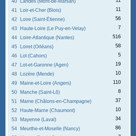
11
40
Landes (Mont-de-Marsan)
11
41
Loir-et-Cher (Blois)
56
42
Loire (Saint-Étienne)
7
43
Haute-Loire (Le Puy-en-Velay)
516
44
Loire-Atlantique (Nantes)
58
45
Loiret (Orléans)
5
46
Lot (Cahors)
19
47
Lot-et-Garonne (Agen)
10
48
Lozère (Mende)
110
49
Maine-et-Loire (Angers)
8
50
Manche (Saint-Lô)
37
51
Marne (Châlons-en-Champagne)
10
52
Haute-Marne (Chaumont)
34
53
Mayenne (Laval)
86
54
Meurthe-et-Moselle (Nancy)