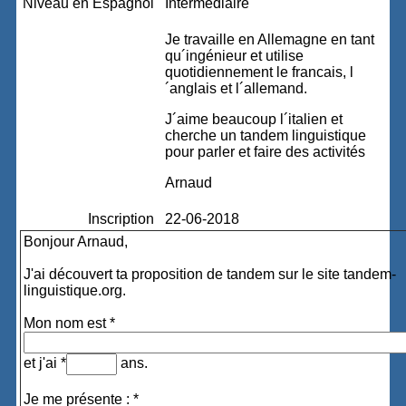
Niveau en Espagnol
Intermédiaire
Je travaille en Allemagne en tant
qu´ingénieur et utilise
quotidiennement le francais, l
´anglais et l´allemand.
J´aime beaucoup l´italien et
cherche un tandem linguistique
pour parler et faire des activités
Arnaud
Inscription
22-06-2018
Bonjour Arnaud,
J'ai découvert ta proposition de tandem sur le site tandem-
linguistique.org.
Mon nom est *
et j'ai *
ans.
Je me présente : *