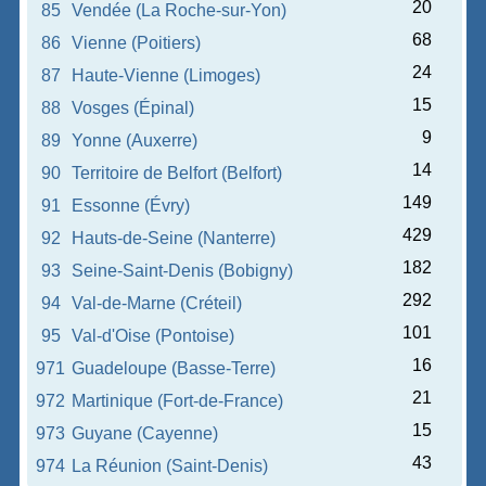
20
85
Vendée (La Roche-sur-Yon)
68
86
Vienne (Poitiers)
24
87
Haute-Vienne (Limoges)
15
88
Vosges (Épinal)
9
89
Yonne (Auxerre)
14
90
Territoire de Belfort (Belfort)
149
91
Essonne (Évry)
429
92
Hauts-de-Seine (Nanterre)
182
93
Seine-Saint-Denis (Bobigny)
292
94
Val-de-Marne (Créteil)
101
95
Val-d'Oise (Pontoise)
16
971
Guadeloupe (Basse-Terre)
21
972
Martinique (Fort-de-France)
15
973
Guyane (Cayenne)
43
974
La Réunion (Saint-Denis)