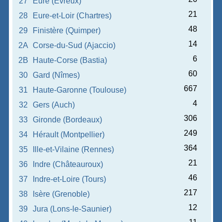
27
Eure (Évreux)
21
28
Eure-et-Loir (Chartres)
48
29
Finistère (Quimper)
14
2A
Corse-du-Sud (Ajaccio)
6
2B
Haute-Corse (Bastia)
60
30
Gard (Nîmes)
667
31
Haute-Garonne (Toulouse)
4
32
Gers (Auch)
306
33
Gironde (Bordeaux)
249
34
Hérault (Montpellier)
364
35
Ille-et-Vilaine (Rennes)
21
36
Indre (Châteauroux)
46
37
Indre-et-Loire (Tours)
217
38
Isère (Grenoble)
12
39
Jura (Lons-le-Saunier)