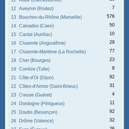
7
12
Aveyron (Rodez)
576
13
Bouches-du-Rhône (Marseille)
50
14
Calvados (Caen)
10
15
Cantal (Aurillac)
29
16
Charente (Angoulême)
77
17
Charente-Maritime (La Rochelle)
23
18
Cher (Bourges)
9
19
Corrèze (Tulle)
92
21
Côte-d'Or (Dijon)
31
22
Côtes-d'Armor (Saint-Brieuc)
4
23
Creuse (Guéret)
11
24
Dordogne (Périgueux)
92
25
Doubs (Besançon)
32
26
Drôme (Valence)
26