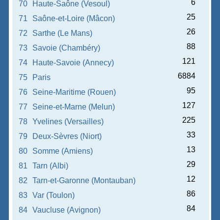
6
70
Haute-Saône (Vesoul)
25
71
Saône-et-Loire (Mâcon)
26
72
Sarthe (Le Mans)
88
73
Savoie (Chambéry)
121
74
Haute-Savoie (Annecy)
6884
75
Paris
95
76
Seine-Maritime (Rouen)
127
77
Seine-et-Marne (Melun)
225
78
Yvelines (Versailles)
33
79
Deux-Sèvres (Niort)
13
80
Somme (Amiens)
29
81
Tarn (Albi)
12
82
Tarn-et-Garonne (Montauban)
86
83
Var (Toulon)
84
84
Vaucluse (Avignon)