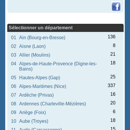
Sélectionner un département
136
01
Ain (Bourg-en-Bresse)
8
02
Aisne (Laon)
21
03
Allier (Moulins)
18
04
Alpes-de-Haute-Provence (Digne-les-
Bains)
25
05
Hautes-Alpes (Gap)
337
06
Alpes-Maritimes (Nice)
16
07
Ardèche (Privas)
20
08
Ardennes (Charleville-Mézières)
6
09
Ariège (Foix)
18
10
Aube (Troyes)
15
11
Aude (Carcassonne)