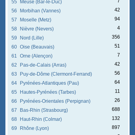
7
55
Meuse (Bar-le-Duc)
42
56
Morbihan (Vannes)
94
57
Moselle (Metz)
4
58
Nièvre (Nevers)
356
59
Nord (Lille)
51
60
Oise (Beauvais)
7
61
Orne (Alençon)
42
62
Pas-de-Calais (Arras)
56
63
Puy-de-Dôme (Clermont-Ferrand)
64
64
Pyrénées-Atlantiques (Pau)
11
65
Hautes-Pyrénées (Tarbes)
26
66
Pyrénées-Orientales (Perpignan)
688
67
Bas-Rhin (Strasbourg)
132
68
Haut-Rhin (Colmar)
897
69
Rhône (Lyon)