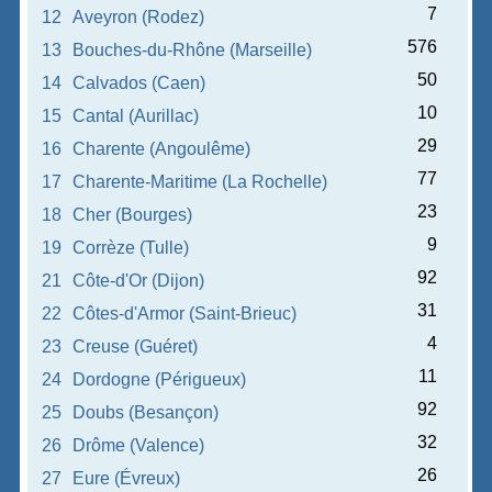
7
12
Aveyron (Rodez)
576
13
Bouches-du-Rhône (Marseille)
50
14
Calvados (Caen)
10
15
Cantal (Aurillac)
29
16
Charente (Angoulême)
77
17
Charente-Maritime (La Rochelle)
23
18
Cher (Bourges)
9
19
Corrèze (Tulle)
92
21
Côte-d'Or (Dijon)
31
22
Côtes-d'Armor (Saint-Brieuc)
4
23
Creuse (Guéret)
11
24
Dordogne (Périgueux)
92
25
Doubs (Besançon)
32
26
Drôme (Valence)
26
27
Eure (Évreux)