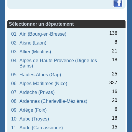
Sélectionner un département
136
01
Ain (Bourg-en-Bresse)
8
02
Aisne (Laon)
21
03
Allier (Moulins)
18
04
Alpes-de-Haute-Provence (Digne-les-
Bains)
25
05
Hautes-Alpes (Gap)
337
06
Alpes-Maritimes (Nice)
16
07
Ardèche (Privas)
20
08
Ardennes (Charleville-Mézières)
6
09
Ariège (Foix)
18
10
Aube (Troyes)
15
11
Aude (Carcassonne)