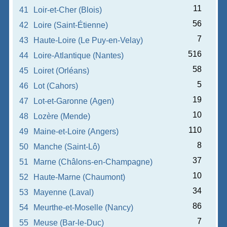
11
41
Loir-et-Cher (Blois)
56
42
Loire (Saint-Étienne)
7
43
Haute-Loire (Le Puy-en-Velay)
516
44
Loire-Atlantique (Nantes)
58
45
Loiret (Orléans)
5
46
Lot (Cahors)
19
47
Lot-et-Garonne (Agen)
10
48
Lozère (Mende)
110
49
Maine-et-Loire (Angers)
8
50
Manche (Saint-Lô)
37
51
Marne (Châlons-en-Champagne)
10
52
Haute-Marne (Chaumont)
34
53
Mayenne (Laval)
86
54
Meurthe-et-Moselle (Nancy)
7
55
Meuse (Bar-le-Duc)