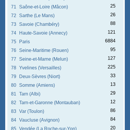
25
71
Saône-et-Loire (Mâcon)
26
72
Sarthe (Le Mans)
88
73
Savoie (Chambéry)
121
74
Haute-Savoie (Annecy)
6884
75
Paris
95
76
Seine-Maritime (Rouen)
127
77
Seine-et-Marne (Melun)
225
78
Yvelines (Versailles)
33
79
Deux-Sèvres (Niort)
13
80
Somme (Amiens)
29
81
Tarn (Albi)
12
82
Tarn-et-Garonne (Montauban)
86
83
Var (Toulon)
84
84
Vaucluse (Avignon)
20
85
Vendée (La Roche-sur-Yon)