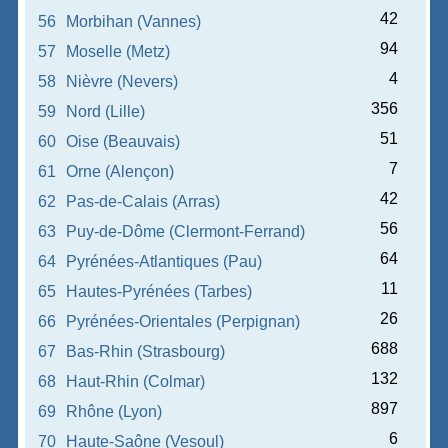
42
56
Morbihan (Vannes)
94
57
Moselle (Metz)
4
58
Nièvre (Nevers)
356
59
Nord (Lille)
51
60
Oise (Beauvais)
7
61
Orne (Alençon)
42
62
Pas-de-Calais (Arras)
56
63
Puy-de-Dôme (Clermont-Ferrand)
64
64
Pyrénées-Atlantiques (Pau)
11
65
Hautes-Pyrénées (Tarbes)
26
66
Pyrénées-Orientales (Perpignan)
688
67
Bas-Rhin (Strasbourg)
132
68
Haut-Rhin (Colmar)
897
69
Rhône (Lyon)
6
70
Haute-Saône (Vesoul)