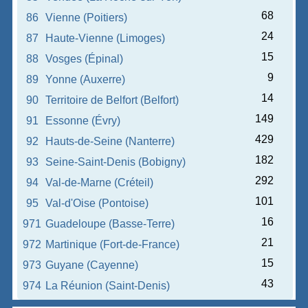
68
86
Vienne (Poitiers)
24
87
Haute-Vienne (Limoges)
15
88
Vosges (Épinal)
9
89
Yonne (Auxerre)
14
90
Territoire de Belfort (Belfort)
149
91
Essonne (Évry)
429
92
Hauts-de-Seine (Nanterre)
182
93
Seine-Saint-Denis (Bobigny)
292
94
Val-de-Marne (Créteil)
101
95
Val-d'Oise (Pontoise)
16
971
Guadeloupe (Basse-Terre)
21
972
Martinique (Fort-de-France)
15
973
Guyane (Cayenne)
43
974
La Réunion (Saint-Denis)