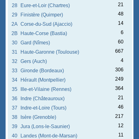
21
28
Eure-et-Loir (Chartres)
48
29
Finistère (Quimper)
14
2A
Corse-du-Sud (Ajaccio)
6
2B
Haute-Corse (Bastia)
60
30
Gard (Nîmes)
667
31
Haute-Garonne (Toulouse)
4
32
Gers (Auch)
306
33
Gironde (Bordeaux)
249
34
Hérault (Montpellier)
364
35
Ille-et-Vilaine (Rennes)
21
36
Indre (Châteauroux)
46
37
Indre-et-Loire (Tours)
217
38
Isère (Grenoble)
12
39
Jura (Lons-le-Saunier)
11
40
Landes (Mont-de-Marsan)