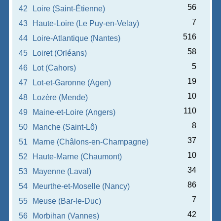
56
42
Loire (Saint-Étienne)
7
43
Haute-Loire (Le Puy-en-Velay)
516
44
Loire-Atlantique (Nantes)
58
45
Loiret (Orléans)
5
46
Lot (Cahors)
19
47
Lot-et-Garonne (Agen)
10
48
Lozère (Mende)
110
49
Maine-et-Loire (Angers)
8
50
Manche (Saint-Lô)
37
51
Marne (Châlons-en-Champagne)
10
52
Haute-Marne (Chaumont)
34
53
Mayenne (Laval)
86
54
Meurthe-et-Moselle (Nancy)
7
55
Meuse (Bar-le-Duc)
42
56
Morbihan (Vannes)