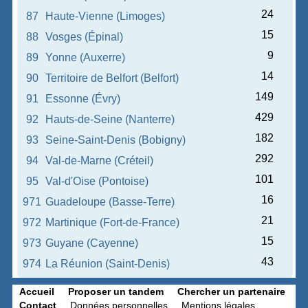
24
87
Haute-Vienne (Limoges)
15
88
Vosges (Épinal)
9
89
Yonne (Auxerre)
14
90
Territoire de Belfort (Belfort)
149
91
Essonne (Évry)
429
92
Hauts-de-Seine (Nanterre)
182
93
Seine-Saint-Denis (Bobigny)
292
94
Val-de-Marne (Créteil)
101
95
Val-d'Oise (Pontoise)
16
971
Guadeloupe (Basse-Terre)
21
972
Martinique (Fort-de-France)
15
973
Guyane (Cayenne)
43
974
La Réunion (Saint-Denis)
Accueil
Proposer un tandem
Chercher un partenaire
Contact
Données personnelles
Mentions légales