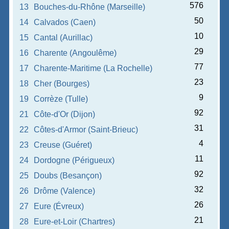
576
13
Bouches-du-Rhône (Marseille)
50
14
Calvados (Caen)
10
15
Cantal (Aurillac)
29
16
Charente (Angoulême)
77
17
Charente-Maritime (La Rochelle)
23
18
Cher (Bourges)
9
19
Corrèze (Tulle)
92
21
Côte-d'Or (Dijon)
31
22
Côtes-d'Armor (Saint-Brieuc)
4
23
Creuse (Guéret)
11
24
Dordogne (Périgueux)
92
25
Doubs (Besançon)
32
26
Drôme (Valence)
26
27
Eure (Évreux)
21
28
Eure-et-Loir (Chartres)