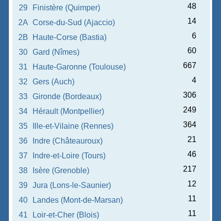
48
29
Finistère (Quimper)
14
2A
Corse-du-Sud (Ajaccio)
6
2B
Haute-Corse (Bastia)
60
30
Gard (Nîmes)
667
31
Haute-Garonne (Toulouse)
4
32
Gers (Auch)
306
33
Gironde (Bordeaux)
249
34
Hérault (Montpellier)
364
35
Ille-et-Vilaine (Rennes)
21
36
Indre (Châteauroux)
46
37
Indre-et-Loire (Tours)
217
38
Isère (Grenoble)
12
39
Jura (Lons-le-Saunier)
11
40
Landes (Mont-de-Marsan)
11
41
Loir-et-Cher (Blois)