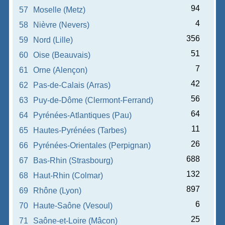
94
57
Moselle (Metz)
4
58
Nièvre (Nevers)
356
59
Nord (Lille)
51
60
Oise (Beauvais)
7
61
Orne (Alençon)
42
62
Pas-de-Calais (Arras)
56
63
Puy-de-Dôme (Clermont-Ferrand)
64
64
Pyrénées-Atlantiques (Pau)
11
65
Hautes-Pyrénées (Tarbes)
26
66
Pyrénées-Orientales (Perpignan)
688
67
Bas-Rhin (Strasbourg)
132
68
Haut-Rhin (Colmar)
897
69
Rhône (Lyon)
6
70
Haute-Saône (Vesoul)
25
71
Saône-et-Loire (Mâcon)