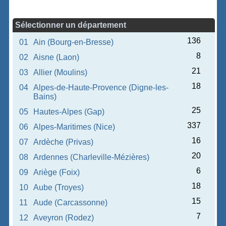
Sélectionner un département
136
01
Ain (Bourg-en-Bresse)
8
02
Aisne (Laon)
21
03
Allier (Moulins)
18
04
Alpes-de-Haute-Provence (Digne-les-
Bains)
25
05
Hautes-Alpes (Gap)
337
06
Alpes-Maritimes (Nice)
16
07
Ardèche (Privas)
20
08
Ardennes (Charleville-Mézières)
6
09
Ariège (Foix)
18
10
Aube (Troyes)
15
11
Aude (Carcassonne)
7
12
Aveyron (Rodez)