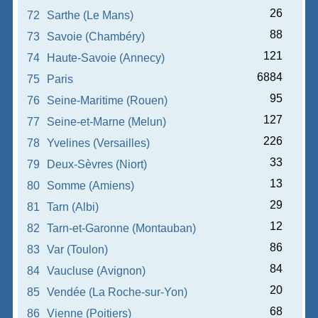
26
72
Sarthe (Le Mans)
88
73
Savoie (Chambéry)
121
74
Haute-Savoie (Annecy)
6884
75
Paris
95
76
Seine-Maritime (Rouen)
127
77
Seine-et-Marne (Melun)
226
78
Yvelines (Versailles)
33
79
Deux-Sèvres (Niort)
13
80
Somme (Amiens)
29
81
Tarn (Albi)
12
82
Tarn-et-Garonne (Montauban)
86
83
Var (Toulon)
84
84
Vaucluse (Avignon)
20
85
Vendée (La Roche-sur-Yon)
68
86
Vienne (Poitiers)