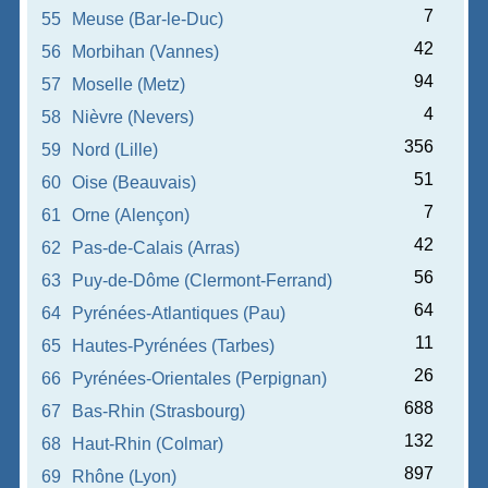
7
55
Meuse (Bar-le-Duc)
42
56
Morbihan (Vannes)
94
57
Moselle (Metz)
4
58
Nièvre (Nevers)
356
59
Nord (Lille)
51
60
Oise (Beauvais)
7
61
Orne (Alençon)
42
62
Pas-de-Calais (Arras)
56
63
Puy-de-Dôme (Clermont-Ferrand)
64
64
Pyrénées-Atlantiques (Pau)
11
65
Hautes-Pyrénées (Tarbes)
26
66
Pyrénées-Orientales (Perpignan)
688
67
Bas-Rhin (Strasbourg)
132
68
Haut-Rhin (Colmar)
897
69
Rhône (Lyon)