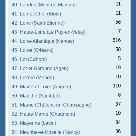
11
40
Landes (Mont-de-Marsan)
11
41
Loir-et-Cher (Blois)
56
42
Loire (Saint-Étienne)
7
43
Haute-Loire (Le Puy-en-Velay)
516
44
Loire-Atlantique (Nantes)
58
45
Loiret (Orléans)
5
46
Lot (Cahors)
19
47
Lot-et-Garonne (Agen)
10
48
Lozère (Mende)
110
49
Maine-et-Loire (Angers)
8
50
Manche (Saint-Lô)
37
51
Marne (Châlons-en-Champagne)
10
52
Haute-Marne (Chaumont)
34
53
Mayenne (Laval)
86
54
Meurthe-et-Moselle (Nancy)