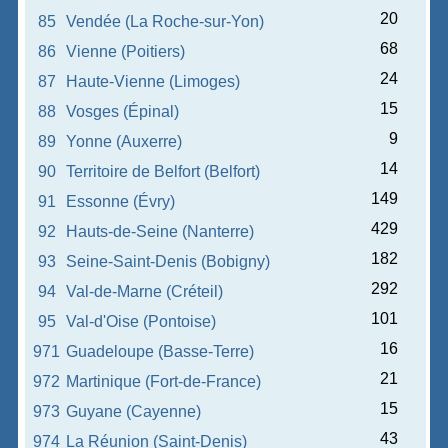
20
85
Vendée (La Roche-sur-Yon)
68
86
Vienne (Poitiers)
24
87
Haute-Vienne (Limoges)
15
88
Vosges (Épinal)
9
89
Yonne (Auxerre)
14
90
Territoire de Belfort (Belfort)
149
91
Essonne (Évry)
429
92
Hauts-de-Seine (Nanterre)
182
93
Seine-Saint-Denis (Bobigny)
292
94
Val-de-Marne (Créteil)
101
95
Val-d'Oise (Pontoise)
16
971
Guadeloupe (Basse-Terre)
21
972
Martinique (Fort-de-France)
15
973
Guyane (Cayenne)
43
974
La Réunion (Saint-Denis)