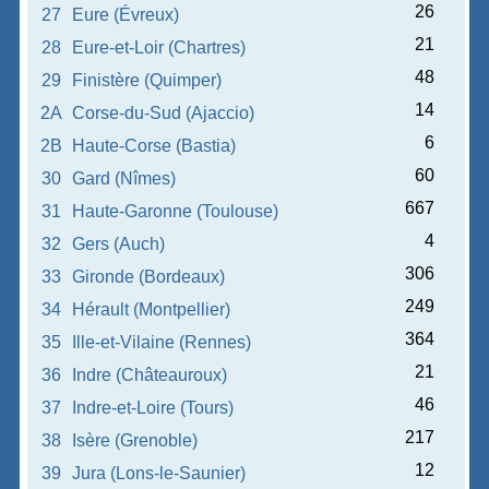
26
27
Eure (Évreux)
21
28
Eure-et-Loir (Chartres)
48
29
Finistère (Quimper)
14
2A
Corse-du-Sud (Ajaccio)
6
2B
Haute-Corse (Bastia)
60
30
Gard (Nîmes)
667
31
Haute-Garonne (Toulouse)
4
32
Gers (Auch)
306
33
Gironde (Bordeaux)
249
34
Hérault (Montpellier)
364
35
Ille-et-Vilaine (Rennes)
21
36
Indre (Châteauroux)
46
37
Indre-et-Loire (Tours)
217
38
Isère (Grenoble)
12
39
Jura (Lons-le-Saunier)