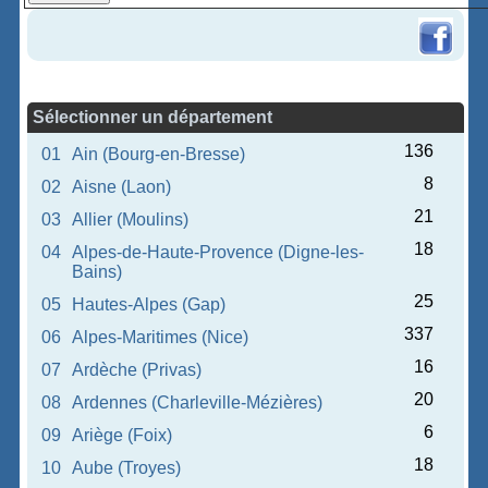
Sélectionner un département
136
01
Ain (Bourg-en-Bresse)
8
02
Aisne (Laon)
21
03
Allier (Moulins)
18
04
Alpes-de-Haute-Provence (Digne-les-
Bains)
25
05
Hautes-Alpes (Gap)
337
06
Alpes-Maritimes (Nice)
16
07
Ardèche (Privas)
20
08
Ardennes (Charleville-Mézières)
6
09
Ariège (Foix)
18
10
Aube (Troyes)