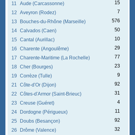
15
11
Aude (Carcassonne)
7
12
Aveyron (Rodez)
576
13
Bouches-du-Rhône (Marseille)
50
14
Calvados (Caen)
10
15
Cantal (Aurillac)
29
16
Charente (Angoulême)
77
17
Charente-Maritime (La Rochelle)
23
18
Cher (Bourges)
9
19
Corrèze (Tulle)
92
21
Côte-d'Or (Dijon)
31
22
Côtes-d'Armor (Saint-Brieuc)
4
23
Creuse (Guéret)
11
24
Dordogne (Périgueux)
92
25
Doubs (Besançon)
32
26
Drôme (Valence)