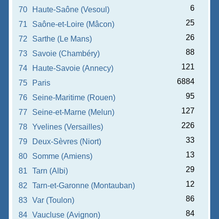
6
70
Haute-Saône (Vesoul)
25
71
Saône-et-Loire (Mâcon)
26
72
Sarthe (Le Mans)
88
73
Savoie (Chambéry)
121
74
Haute-Savoie (Annecy)
6884
75
Paris
95
76
Seine-Maritime (Rouen)
127
77
Seine-et-Marne (Melun)
226
78
Yvelines (Versailles)
33
79
Deux-Sèvres (Niort)
13
80
Somme (Amiens)
29
81
Tarn (Albi)
12
82
Tarn-et-Garonne (Montauban)
86
83
Var (Toulon)
84
84
Vaucluse (Avignon)