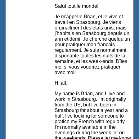
Salut tout le monde!
Je m'appelle Brian, et je vive et
travail en Strasbourg. Je viens
orginallment des etats unis, mais
j'habitais en Strasbourg depuis un
ann et demi. Je cherche quelqu'un
pour pratiquer mon francais
regularment. Je suis normalment
disponable toutes les nuits de la
semaine, et les week-ends. Dîtes
moi si vous voudriez pratiquer
avec moi!
Hi all,
My name is Brian, and I live and
work in Strasbourg. I'm originally
from the US, but I've been in
Strasbourg for about a year and a
half. I've looking for someone to
pratice my French with regularly.
I'm normally available in the
evenings during the week, or on
the weekends. Please let me know