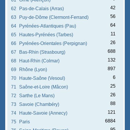
42
62
Pas-de-Calais (Arras)
56
63
Puy-de-Dôme (Clermont-Ferrand)
64
64
Pyrénées-Atlantiques (Pau)
11
65
Hautes-Pyrénées (Tarbes)
26
66
Pyrénées-Orientales (Perpignan)
688
67
Bas-Rhin (Strasbourg)
132
68
Haut-Rhin (Colmar)
897
69
Rhône (Lyon)
6
70
Haute-Saône (Vesoul)
25
71
Saône-et-Loire (Mâcon)
26
72
Sarthe (Le Mans)
88
73
Savoie (Chambéry)
121
74
Haute-Savoie (Annecy)
6884
75
Paris
95