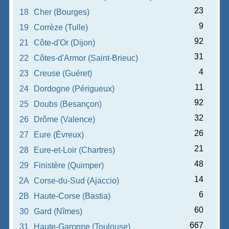
23
18
Cher (Bourges)
9
19
Corrèze (Tulle)
92
21
Côte-d'Or (Dijon)
31
22
Côtes-d'Armor (Saint-Brieuc)
4
23
Creuse (Guéret)
11
24
Dordogne (Périgueux)
92
25
Doubs (Besançon)
32
26
Drôme (Valence)
26
27
Eure (Évreux)
21
28
Eure-et-Loir (Chartres)
48
29
Finistère (Quimper)
14
2A
Corse-du-Sud (Ajaccio)
6
2B
Haute-Corse (Bastia)
60
30
Gard (Nîmes)
667
31
Haute-Garonne (Toulouse)