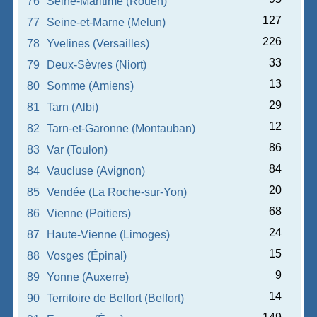
76
Seine-Maritime (Rouen)
127
77
Seine-et-Marne (Melun)
226
78
Yvelines (Versailles)
33
79
Deux-Sèvres (Niort)
13
80
Somme (Amiens)
29
81
Tarn (Albi)
12
82
Tarn-et-Garonne (Montauban)
86
83
Var (Toulon)
84
84
Vaucluse (Avignon)
20
85
Vendée (La Roche-sur-Yon)
68
86
Vienne (Poitiers)
24
87
Haute-Vienne (Limoges)
15
88
Vosges (Épinal)
9
89
Yonne (Auxerre)
14
90
Territoire de Belfort (Belfort)