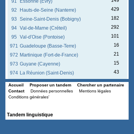
149
91
Essonne (Évry)
429
92
Hauts-de-Seine (Nanterre)
182
93
Seine-Saint-Denis (Bobigny)
292
94
Val-de-Marne (Créteil)
101
95
Val-d'Oise (Pontoise)
16
971
Guadeloupe (Basse-Terre)
21
972
Martinique (Fort-de-France)
15
973
Guyane (Cayenne)
43
974
La Réunion (Saint-Denis)
Accueil
Proposer un tandem
Chercher un partenaire
Contact
Données personnelles
Mentions légales
Conditions générales'
Tandem linguistique