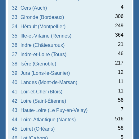
4
32
Gers (Auch)
306
33
Gironde (Bordeaux)
249
34
Hérault (Montpellier)
364
35
Ille-et-Vilaine (Rennes)
21
36
Indre (Châteauroux)
46
37
Indre-et-Loire (Tours)
217
38
Isère (Grenoble)
12
39
Jura (Lons-le-Saunier)
11
40
Landes (Mont-de-Marsan)
11
41
Loir-et-Cher (Blois)
56
42
Loire (Saint-Étienne)
7
43
Haute-Loire (Le Puy-en-Velay)
516
44
Loire-Atlantique (Nantes)
58
45
Loiret (Orléans)
5
46
Lot (Cahors)