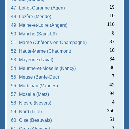
19
47
Lot-et-Garonne (Agen)
10
48
Lozère (Mende)
110
49
Maine-et-Loire (Angers)
8
50
Manche (Saint-Lô)
37
51
Marne (Châlons-en-Champagne)
10
52
Haute-Marne (Chaumont)
34
53
Mayenne (Laval)
86
54
Meurthe-et-Moselle (Nancy)
7
55
Meuse (Bar-le-Duc)
42
56
Morbihan (Vannes)
94
57
Moselle (Metz)
4
58
Nièvre (Nevers)
356
59
Nord (Lille)
51
60
Oise (Beauvais)
7
61
Orne (Alençon)