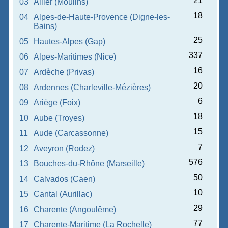
21
03
Allier (Moulins)
18
04
Alpes-de-Haute-Provence (Digne-les-
Bains)
25
05
Hautes-Alpes (Gap)
337
06
Alpes-Maritimes (Nice)
16
07
Ardèche (Privas)
20
08
Ardennes (Charleville-Mézières)
6
09
Ariège (Foix)
18
10
Aube (Troyes)
15
11
Aude (Carcassonne)
7
12
Aveyron (Rodez)
576
13
Bouches-du-Rhône (Marseille)
50
14
Calvados (Caen)
10
15
Cantal (Aurillac)
29
16
Charente (Angoulême)
77
17
Charente-Maritime (La Rochelle)