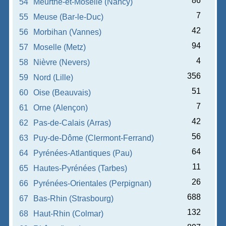
86
54
Meurthe-et-Moselle (Nancy)
7
55
Meuse (Bar-le-Duc)
42
56
Morbihan (Vannes)
94
57
Moselle (Metz)
4
58
Nièvre (Nevers)
356
59
Nord (Lille)
51
60
Oise (Beauvais)
7
61
Orne (Alençon)
42
62
Pas-de-Calais (Arras)
56
63
Puy-de-Dôme (Clermont-Ferrand)
64
64
Pyrénées-Atlantiques (Pau)
11
65
Hautes-Pyrénées (Tarbes)
26
66
Pyrénées-Orientales (Perpignan)
688
67
Bas-Rhin (Strasbourg)
132
68
Haut-Rhin (Colmar)