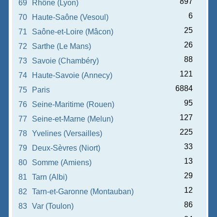
897
69
Rhône (Lyon)
6
70
Haute-Saône (Vesoul)
25
71
Saône-et-Loire (Mâcon)
26
72
Sarthe (Le Mans)
88
73
Savoie (Chambéry)
121
74
Haute-Savoie (Annecy)
6884
75
Paris
95
76
Seine-Maritime (Rouen)
127
77
Seine-et-Marne (Melun)
225
78
Yvelines (Versailles)
33
79
Deux-Sèvres (Niort)
13
80
Somme (Amiens)
29
81
Tarn (Albi)
12
82
Tarn-et-Garonne (Montauban)
86
83
Var (Toulon)