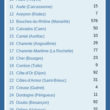
15
11
Aude (Carcassonne)
7
12
Aveyron (Rodez)
576
13
Bouches-du-Rhône (Marseille)
50
14
Calvados (Caen)
10
15
Cantal (Aurillac)
29
16
Charente (Angoulême)
77
17
Charente-Maritime (La Rochelle)
23
18
Cher (Bourges)
9
19
Corrèze (Tulle)
92
21
Côte-d'Or (Dijon)
31
22
Côtes-d'Armor (Saint-Brieuc)
4
23
Creuse (Guéret)
11
24
Dordogne (Périgueux)
92
25
Doubs (Besançon)
32
26
Drôme (Valence)