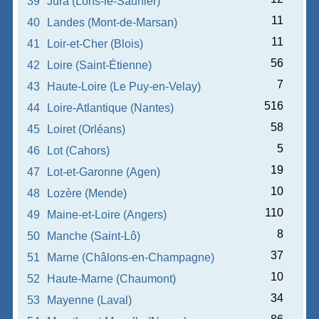
39
Jura (Lons-le-Saunier)
11
40
Landes (Mont-de-Marsan)
11
41
Loir-et-Cher (Blois)
56
42
Loire (Saint-Étienne)
7
43
Haute-Loire (Le Puy-en-Velay)
516
44
Loire-Atlantique (Nantes)
58
45
Loiret (Orléans)
5
46
Lot (Cahors)
19
47
Lot-et-Garonne (Agen)
10
48
Lozère (Mende)
110
49
Maine-et-Loire (Angers)
8
50
Manche (Saint-Lô)
37
51
Marne (Châlons-en-Champagne)
10
52
Haute-Marne (Chaumont)
34
53
Mayenne (Laval)