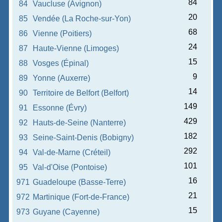
84
84
Vaucluse (Avignon)
20
85
Vendée (La Roche-sur-Yon)
68
86
Vienne (Poitiers)
24
87
Haute-Vienne (Limoges)
15
88
Vosges (Épinal)
9
89
Yonne (Auxerre)
14
90
Territoire de Belfort (Belfort)
149
91
Essonne (Évry)
429
92
Hauts-de-Seine (Nanterre)
182
93
Seine-Saint-Denis (Bobigny)
292
94
Val-de-Marne (Créteil)
101
95
Val-d'Oise (Pontoise)
16
971
Guadeloupe (Basse-Terre)
21
972
Martinique (Fort-de-France)
15
973
Guyane (Cayenne)