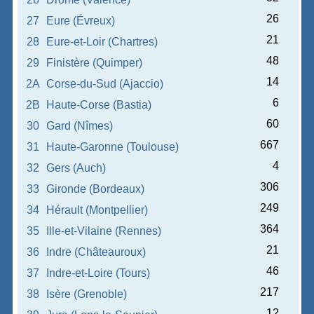
26
27
Eure (Évreux)
21
28
Eure-et-Loir (Chartres)
48
29
Finistère (Quimper)
14
2A
Corse-du-Sud (Ajaccio)
6
2B
Haute-Corse (Bastia)
60
30
Gard (Nîmes)
667
31
Haute-Garonne (Toulouse)
4
32
Gers (Auch)
306
33
Gironde (Bordeaux)
249
34
Hérault (Montpellier)
364
35
Ille-et-Vilaine (Rennes)
21
36
Indre (Châteauroux)
46
37
Indre-et-Loire (Tours)
217
38
Isère (Grenoble)
12