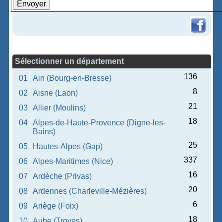
Sélectionner un département
136
01
Ain (Bourg-en-Bresse)
8
02
Aisne (Laon)
21
03
Allier (Moulins)
18
04
Alpes-de-Haute-Provence (Digne-les-
Bains)
25
05
Hautes-Alpes (Gap)
337
06
Alpes-Maritimes (Nice)
16
07
Ardèche (Privas)
20
08
Ardennes (Charleville-Mézières)
6
09
Ariège (Foix)
18
10
Aube (Troyes)