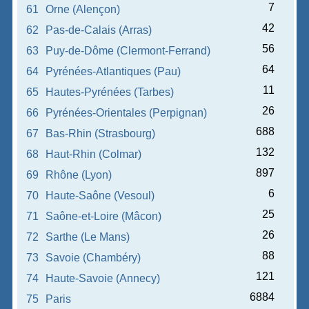
7
61
Orne (Alençon)
42
62
Pas-de-Calais (Arras)
56
63
Puy-de-Dôme (Clermont-Ferrand)
64
64
Pyrénées-Atlantiques (Pau)
11
65
Hautes-Pyrénées (Tarbes)
26
66
Pyrénées-Orientales (Perpignan)
688
67
Bas-Rhin (Strasbourg)
132
68
Haut-Rhin (Colmar)
897
69
Rhône (Lyon)
6
70
Haute-Saône (Vesoul)
25
71
Saône-et-Loire (Mâcon)
26
72
Sarthe (Le Mans)
88
73
Savoie (Chambéry)
121
74
Haute-Savoie (Annecy)
6884
75
Paris