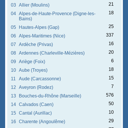
21
03
Allier (Moulins)
18
04
Alpes-de-Haute-Provence (Digne-les-
Bains)
25
05
Hautes-Alpes (Gap)
337
06
Alpes-Maritimes (Nice)
16
07
Ardèche (Privas)
20
08
Ardennes (Charleville-Mézières)
6
09
Ariège (Foix)
18
10
Aube (Troyes)
15
11
Aude (Carcassonne)
7
12
Aveyron (Rodez)
576
13
Bouches-du-Rhône (Marseille)
50
14
Calvados (Caen)
10
15
Cantal (Aurillac)
29
16
Charente (Angoulême)