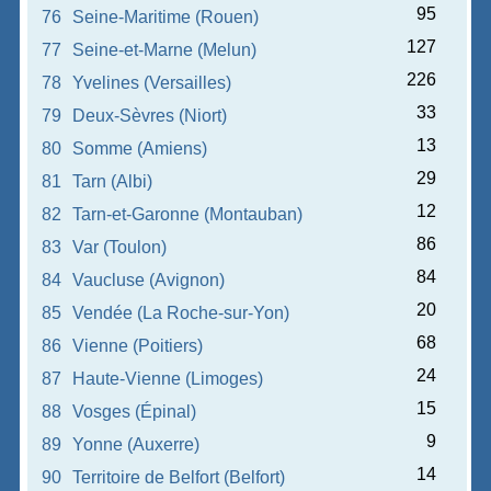
95
76
Seine-Maritime (Rouen)
127
77
Seine-et-Marne (Melun)
226
78
Yvelines (Versailles)
33
79
Deux-Sèvres (Niort)
13
80
Somme (Amiens)
29
81
Tarn (Albi)
12
82
Tarn-et-Garonne (Montauban)
86
83
Var (Toulon)
84
84
Vaucluse (Avignon)
20
85
Vendée (La Roche-sur-Yon)
68
86
Vienne (Poitiers)
24
87
Haute-Vienne (Limoges)
15
88
Vosges (Épinal)
9
89
Yonne (Auxerre)
14
90
Territoire de Belfort (Belfort)