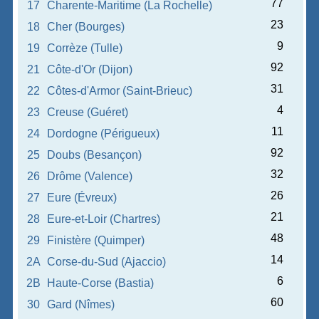
77
17
Charente-Maritime (La Rochelle)
23
18
Cher (Bourges)
9
19
Corrèze (Tulle)
92
21
Côte-d'Or (Dijon)
31
22
Côtes-d'Armor (Saint-Brieuc)
4
23
Creuse (Guéret)
11
24
Dordogne (Périgueux)
92
25
Doubs (Besançon)
32
26
Drôme (Valence)
26
27
Eure (Évreux)
21
28
Eure-et-Loir (Chartres)
48
29
Finistère (Quimper)
14
2A
Corse-du-Sud (Ajaccio)
6
2B
Haute-Corse (Bastia)
60
30
Gard (Nîmes)