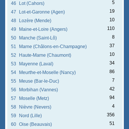
5
46
Lot (Cahors)
19
47
Lot-et-Garonne (Agen)
10
48
Lozère (Mende)
110
49
Maine-et-Loire (Angers)
8
50
Manche (Saint-Lô)
37
51
Marne (Châlons-en-Champagne)
10
52
Haute-Marne (Chaumont)
34
53
Mayenne (Laval)
86
54
Meurthe-et-Moselle (Nancy)
7
55
Meuse (Bar-le-Duc)
42
56
Morbihan (Vannes)
94
57
Moselle (Metz)
4
58
Nièvre (Nevers)
356
59
Nord (Lille)
51
60
Oise (Beauvais)