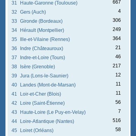
667
31
Haute-Garonne (Toulouse)
4
32
Gers (Auch)
306
33
Gironde (Bordeaux)
249
34
Hérault (Montpellier)
364
35
Ille-et-Vilaine (Rennes)
21
36
Indre (Châteauroux)
46
37
Indre-et-Loire (Tours)
217
38
Isère (Grenoble)
12
39
Jura (Lons-le-Saunier)
11
40
Landes (Mont-de-Marsan)
11
41
Loir-et-Cher (Blois)
56
42
Loire (Saint-Étienne)
7
43
Haute-Loire (Le Puy-en-Velay)
516
44
Loire-Atlantique (Nantes)
58
45
Loiret (Orléans)