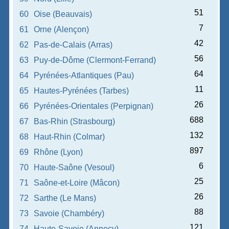
51
60
Oise (Beauvais)
7
61
Orne (Alençon)
42
62
Pas-de-Calais (Arras)
56
63
Puy-de-Dôme (Clermont-Ferrand)
64
64
Pyrénées-Atlantiques (Pau)
11
65
Hautes-Pyrénées (Tarbes)
26
66
Pyrénées-Orientales (Perpignan)
688
67
Bas-Rhin (Strasbourg)
132
68
Haut-Rhin (Colmar)
897
69
Rhône (Lyon)
6
70
Haute-Saône (Vesoul)
25
71
Saône-et-Loire (Mâcon)
26
72
Sarthe (Le Mans)
88
73
Savoie (Chambéry)
121
74
Haute-Savoie (Annecy)