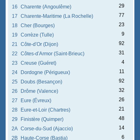
29
16
Charente (Angoulême)
77
17
Charente-Maritime (La Rochelle)
23
18
Cher (Bourges)
9
19
Corrèze (Tulle)
92
21
Côte-d'Or (Dijon)
31
22
Côtes-d'Armor (Saint-Brieuc)
4
23
Creuse (Guéret)
11
24
Dordogne (Périgueux)
92
25
Doubs (Besançon)
32
26
Drôme (Valence)
26
27
Eure (Évreux)
21
28
Eure-et-Loir (Chartres)
48
29
Finistère (Quimper)
14
2A
Corse-du-Sud (Ajaccio)
6
2B
Haute-Corse (Bastia)