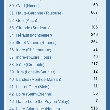
60
30
Gard (Nîmes)
667
31
Haute-Garonne (Toulouse)
4
32
Gers (Auch)
306
33
Gironde (Bordeaux)
249
34
Hérault (Montpellier)
364
35
Ille-et-Vilaine (Rennes)
21
36
Indre (Châteauroux)
46
37
Indre-et-Loire (Tours)
217
38
Isère (Grenoble)
12
39
Jura (Lons-le-Saunier)
11
40
Landes (Mont-de-Marsan)
11
41
Loir-et-Cher (Blois)
56
42
Loire (Saint-Étienne)
7
43
Haute-Loire (Le Puy-en-Velay)
516
44
Loire-Atlantique (Nantes)