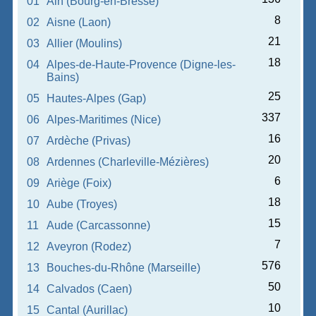
01
Ain (Bourg-en-Bresse)
8
02
Aisne (Laon)
21
03
Allier (Moulins)
18
04
Alpes-de-Haute-Provence (Digne-les-
Bains)
25
05
Hautes-Alpes (Gap)
337
06
Alpes-Maritimes (Nice)
16
07
Ardèche (Privas)
20
08
Ardennes (Charleville-Mézières)
6
09
Ariège (Foix)
18
10
Aube (Troyes)
15
11
Aude (Carcassonne)
7
12
Aveyron (Rodez)
576
13
Bouches-du-Rhône (Marseille)
50
14
Calvados (Caen)
10
15
Cantal (Aurillac)