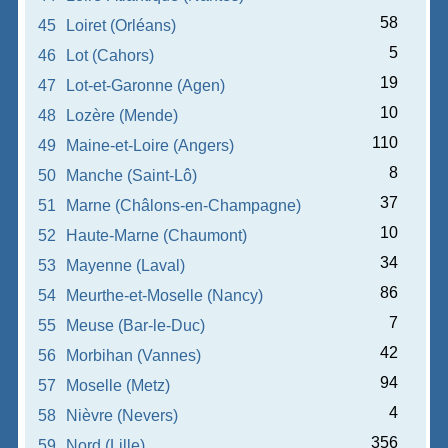
58
45
Loiret (Orléans)
5
46
Lot (Cahors)
19
47
Lot-et-Garonne (Agen)
10
48
Lozère (Mende)
110
49
Maine-et-Loire (Angers)
8
50
Manche (Saint-Lô)
37
51
Marne (Châlons-en-Champagne)
10
52
Haute-Marne (Chaumont)
34
53
Mayenne (Laval)
86
54
Meurthe-et-Moselle (Nancy)
7
55
Meuse (Bar-le-Duc)
42
56
Morbihan (Vannes)
94
57
Moselle (Metz)
4
58
Nièvre (Nevers)
356
59
Nord (Lille)