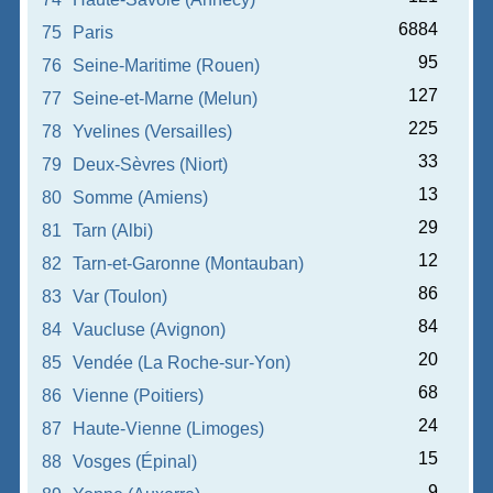
6884
75
Paris
95
76
Seine-Maritime (Rouen)
127
77
Seine-et-Marne (Melun)
225
78
Yvelines (Versailles)
33
79
Deux-Sèvres (Niort)
13
80
Somme (Amiens)
29
81
Tarn (Albi)
12
82
Tarn-et-Garonne (Montauban)
86
83
Var (Toulon)
84
84
Vaucluse (Avignon)
20
85
Vendée (La Roche-sur-Yon)
68
86
Vienne (Poitiers)
24
87
Haute-Vienne (Limoges)
15
88
Vosges (Épinal)
9