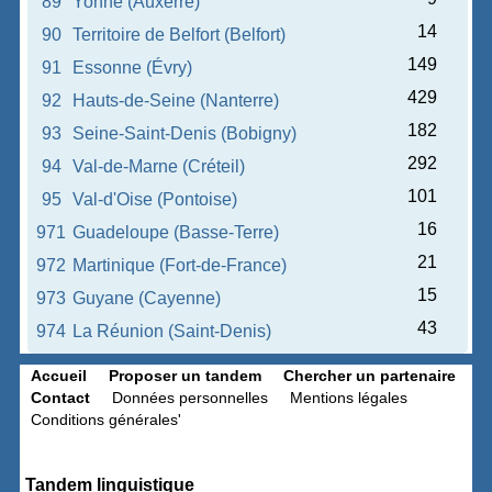
89
Yonne (Auxerre)
14
90
Territoire de Belfort (Belfort)
149
91
Essonne (Évry)
429
92
Hauts-de-Seine (Nanterre)
182
93
Seine-Saint-Denis (Bobigny)
292
94
Val-de-Marne (Créteil)
101
95
Val-d'Oise (Pontoise)
16
971
Guadeloupe (Basse-Terre)
21
972
Martinique (Fort-de-France)
15
973
Guyane (Cayenne)
43
974
La Réunion (Saint-Denis)
Accueil
Proposer un tandem
Chercher un partenaire
Contact
Données personnelles
Mentions légales
Conditions générales'
Tandem linguistique