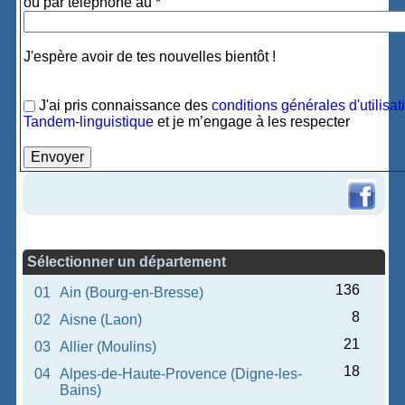
ou par téléphone au *
J'espère avoir de tes nouvelles bientôt !
J'ai pris connaissance des
conditions générales d'utilisat
Tandem-linguistique
et je m’engage à les respecter
Sélectionner un département
136
01
Ain (Bourg-en-Bresse)
8
02
Aisne (Laon)
21
03
Allier (Moulins)
18
04
Alpes-de-Haute-Provence (Digne-les-
Bains)