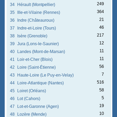
249
34
Hérault (Montpellier)
364
35
Ille-et-Vilaine (Rennes)
21
36
Indre (Châteauroux)
46
37
Indre-et-Loire (Tours)
217
38
Isère (Grenoble)
12
39
Jura (Lons-le-Saunier)
11
40
Landes (Mont-de-Marsan)
11
41
Loir-et-Cher (Blois)
56
42
Loire (Saint-Étienne)
7
43
Haute-Loire (Le Puy-en-Velay)
516
44
Loire-Atlantique (Nantes)
58
45
Loiret (Orléans)
5
46
Lot (Cahors)
19
47
Lot-et-Garonne (Agen)
10
48
Lozère (Mende)