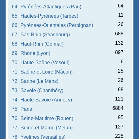
64
64
Pyrénées-Atlantiques (Pau)
11
65
Hautes-Pyrénées (Tarbes)
26
66
Pyrénées-Orientales (Perpignan)
688
67
Bas-Rhin (Strasbourg)
132
68
Haut-Rhin (Colmar)
897
69
Rhône (Lyon)
6
70
Haute-Saône (Vesoul)
25
71
Saône-et-Loire (Mâcon)
26
72
Sarthe (Le Mans)
88
73
Savoie (Chambéry)
121
74
Haute-Savoie (Annecy)
6884
75
Paris
95
76
Seine-Maritime (Rouen)
127
77
Seine-et-Marne (Melun)
225
78
Yvelines (Versailles)