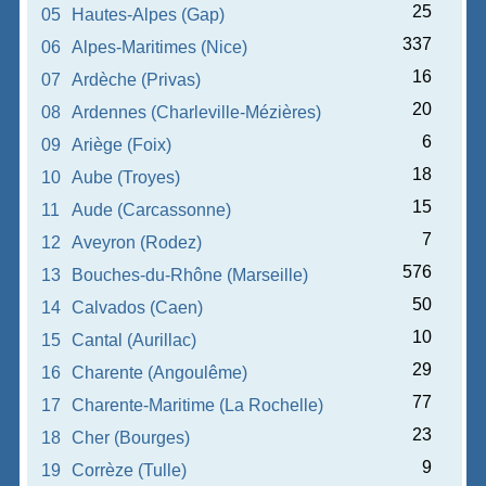
25
05
Hautes-Alpes (Gap)
337
06
Alpes-Maritimes (Nice)
16
07
Ardèche (Privas)
20
08
Ardennes (Charleville-Mézières)
6
09
Ariège (Foix)
18
10
Aube (Troyes)
15
11
Aude (Carcassonne)
7
12
Aveyron (Rodez)
576
13
Bouches-du-Rhône (Marseille)
50
14
Calvados (Caen)
10
15
Cantal (Aurillac)
29
16
Charente (Angoulême)
77
17
Charente-Maritime (La Rochelle)
23
18
Cher (Bourges)
9
19
Corrèze (Tulle)