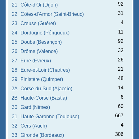
92
21
Côte-d'Or (Dijon)
31
22
Côtes-d'Armor (Saint-Brieuc)
4
23
Creuse (Guéret)
11
24
Dordogne (Périgueux)
92
25
Doubs (Besançon)
32
26
Drôme (Valence)
26
27
Eure (Évreux)
21
28
Eure-et-Loir (Chartres)
48
29
Finistère (Quimper)
14
2A
Corse-du-Sud (Ajaccio)
6
2B
Haute-Corse (Bastia)
60
30
Gard (Nîmes)
667
31
Haute-Garonne (Toulouse)
4
32
Gers (Auch)
306
33
Gironde (Bordeaux)