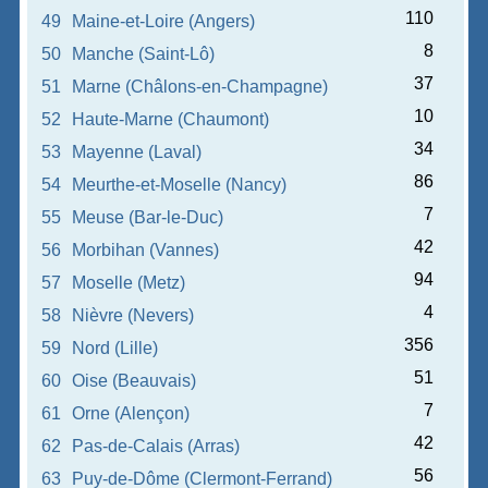
110
49
Maine-et-Loire (Angers)
8
50
Manche (Saint-Lô)
37
51
Marne (Châlons-en-Champagne)
10
52
Haute-Marne (Chaumont)
34
53
Mayenne (Laval)
86
54
Meurthe-et-Moselle (Nancy)
7
55
Meuse (Bar-le-Duc)
42
56
Morbihan (Vannes)
94
57
Moselle (Metz)
4
58
Nièvre (Nevers)
356
59
Nord (Lille)
51
60
Oise (Beauvais)
7
61
Orne (Alençon)
42
62
Pas-de-Calais (Arras)
56
63
Puy-de-Dôme (Clermont-Ferrand)