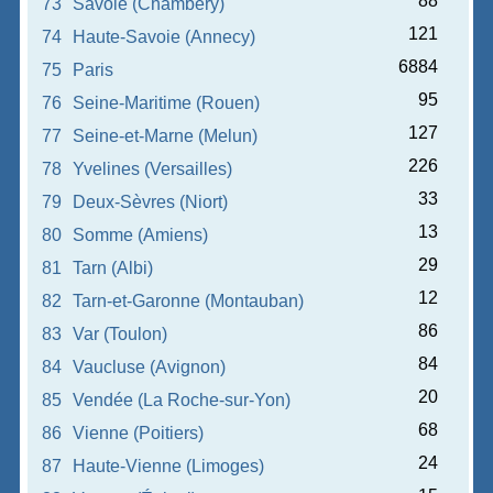
88
73
Savoie (Chambéry)
121
74
Haute-Savoie (Annecy)
6884
75
Paris
95
76
Seine-Maritime (Rouen)
127
77
Seine-et-Marne (Melun)
226
78
Yvelines (Versailles)
33
79
Deux-Sèvres (Niort)
13
80
Somme (Amiens)
29
81
Tarn (Albi)
12
82
Tarn-et-Garonne (Montauban)
86
83
Var (Toulon)
84
84
Vaucluse (Avignon)
20
85
Vendée (La Roche-sur-Yon)
68
86
Vienne (Poitiers)
24
87
Haute-Vienne (Limoges)