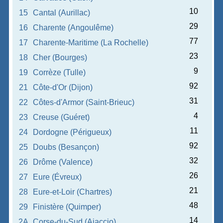
10
15
Cantal (Aurillac)
29
16
Charente (Angoulême)
77
17
Charente-Maritime (La Rochelle)
23
18
Cher (Bourges)
9
19
Corrèze (Tulle)
92
21
Côte-d'Or (Dijon)
31
22
Côtes-d'Armor (Saint-Brieuc)
4
23
Creuse (Guéret)
11
24
Dordogne (Périgueux)
92
25
Doubs (Besançon)
32
26
Drôme (Valence)
26
27
Eure (Évreux)
21
28
Eure-et-Loir (Chartres)
48
29
Finistère (Quimper)
14
2A
Corse-du-Sud (Ajaccio)