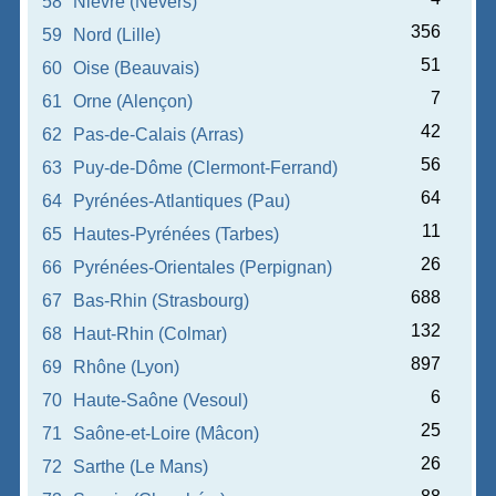
58
Nièvre (Nevers)
356
59
Nord (Lille)
51
60
Oise (Beauvais)
7
61
Orne (Alençon)
42
62
Pas-de-Calais (Arras)
56
63
Puy-de-Dôme (Clermont-Ferrand)
64
64
Pyrénées-Atlantiques (Pau)
11
65
Hautes-Pyrénées (Tarbes)
26
66
Pyrénées-Orientales (Perpignan)
688
67
Bas-Rhin (Strasbourg)
132
68
Haut-Rhin (Colmar)
897
69
Rhône (Lyon)
6
70
Haute-Saône (Vesoul)
25
71
Saône-et-Loire (Mâcon)
26
72
Sarthe (Le Mans)