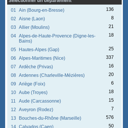
Sélectionner un département
136
01
Ain (Bourg-en-Bresse)
8
02
Aisne (Laon)
21
03
Allier (Moulins)
18
04
Alpes-de-Haute-Provence (Digne-les-
Bains)
25
05
Hautes-Alpes (Gap)
337
06
Alpes-Maritimes (Nice)
16
07
Ardèche (Privas)
20
08
Ardennes (Charleville-Mézières)
6
09
Ariège (Foix)
18
10
Aube (Troyes)
15
11
Aude (Carcassonne)
7
12
Aveyron (Rodez)
576
13
Bouches-du-Rhône (Marseille)
50
14
Calvados (Caen)