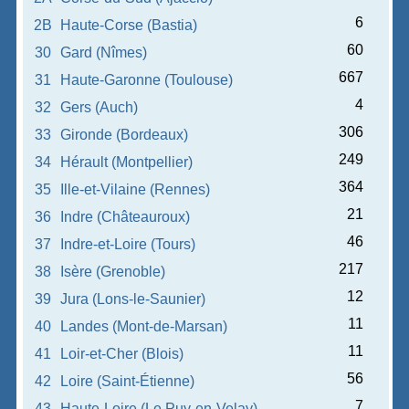
6
2B
Haute-Corse (Bastia)
60
30
Gard (Nîmes)
667
31
Haute-Garonne (Toulouse)
4
32
Gers (Auch)
306
33
Gironde (Bordeaux)
249
34
Hérault (Montpellier)
364
35
Ille-et-Vilaine (Rennes)
21
36
Indre (Châteauroux)
46
37
Indre-et-Loire (Tours)
217
38
Isère (Grenoble)
12
39
Jura (Lons-le-Saunier)
11
40
Landes (Mont-de-Marsan)
11
41
Loir-et-Cher (Blois)
56
42
Loire (Saint-Étienne)
7
43
Haute-Loire (Le Puy-en-Velay)