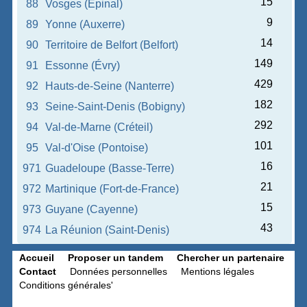
15
88
Vosges (Épinal)
9
89
Yonne (Auxerre)
14
90
Territoire de Belfort (Belfort)
149
91
Essonne (Évry)
429
92
Hauts-de-Seine (Nanterre)
182
93
Seine-Saint-Denis (Bobigny)
292
94
Val-de-Marne (Créteil)
101
95
Val-d'Oise (Pontoise)
16
971
Guadeloupe (Basse-Terre)
21
972
Martinique (Fort-de-France)
15
973
Guyane (Cayenne)
43
974
La Réunion (Saint-Denis)
Accueil
Proposer un tandem
Chercher un partenaire
Contact
Données personnelles
Mentions légales
Conditions générales'