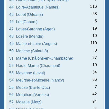
516
44
Loire-Atlantique (Nantes)
58
45
Loiret (Orléans)
5
46
Lot (Cahors)
19
47
Lot-et-Garonne (Agen)
10
48
Lozère (Mende)
110
49
Maine-et-Loire (Angers)
8
50
Manche (Saint-Lô)
37
51
Marne (Châlons-en-Champagne)
10
52
Haute-Marne (Chaumont)
34
53
Mayenne (Laval)
86
54
Meurthe-et-Moselle (Nancy)
7
55
Meuse (Bar-le-Duc)
42
56
Morbihan (Vannes)
94
57
Moselle (Metz)
4