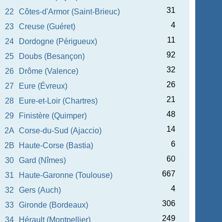
31
22
Côtes-d'Armor (Saint-Brieuc)
4
23
Creuse (Guéret)
11
24
Dordogne (Périgueux)
92
25
Doubs (Besançon)
32
26
Drôme (Valence)
26
27
Eure (Évreux)
21
28
Eure-et-Loir (Chartres)
48
29
Finistère (Quimper)
14
2A
Corse-du-Sud (Ajaccio)
6
2B
Haute-Corse (Bastia)
60
30
Gard (Nîmes)
667
31
Haute-Garonne (Toulouse)
4
32
Gers (Auch)
306
33
Gironde (Bordeaux)
249
34
Hérault (Montpellier)