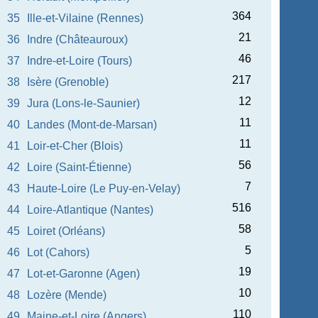
364
35
Ille-et-Vilaine (Rennes)
21
36
Indre (Châteauroux)
46
37
Indre-et-Loire (Tours)
217
38
Isère (Grenoble)
12
39
Jura (Lons-le-Saunier)
11
40
Landes (Mont-de-Marsan)
11
41
Loir-et-Cher (Blois)
56
42
Loire (Saint-Étienne)
7
43
Haute-Loire (Le Puy-en-Velay)
516
44
Loire-Atlantique (Nantes)
58
45
Loiret (Orléans)
5
46
Lot (Cahors)
19
47
Lot-et-Garonne (Agen)
10
48
Lozère (Mende)
110
49
Maine-et-Loire (Angers)