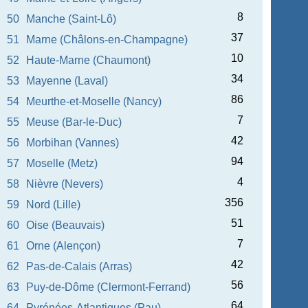
8
50
Manche (Saint-Lô)
37
51
Marne (Châlons-en-Champagne)
10
52
Haute-Marne (Chaumont)
34
53
Mayenne (Laval)
86
54
Meurthe-et-Moselle (Nancy)
7
55
Meuse (Bar-le-Duc)
42
56
Morbihan (Vannes)
94
57
Moselle (Metz)
4
58
Nièvre (Nevers)
356
59
Nord (Lille)
51
60
Oise (Beauvais)
7
61
Orne (Alençon)
42
62
Pas-de-Calais (Arras)
56
63
Puy-de-Dôme (Clermont-Ferrand)
64
64
Pyrénées-Atlantiques (Pau)