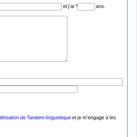
et j'ai *
ans.
tilisation de Tandem-linguistique
et je m’engage à les