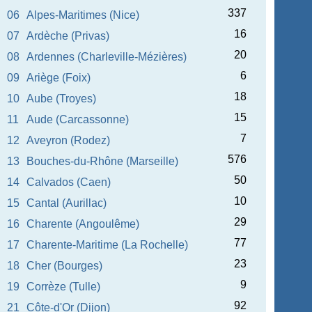
337
06
Alpes-Maritimes (Nice)
16
07
Ardèche (Privas)
20
08
Ardennes (Charleville-Mézières)
6
09
Ariège (Foix)
18
10
Aube (Troyes)
15
11
Aude (Carcassonne)
7
12
Aveyron (Rodez)
576
13
Bouches-du-Rhône (Marseille)
50
14
Calvados (Caen)
10
15
Cantal (Aurillac)
29
16
Charente (Angoulême)
77
17
Charente-Maritime (La Rochelle)
23
18
Cher (Bourges)
9
19
Corrèze (Tulle)
92
21
Côte-d'Or (Dijon)