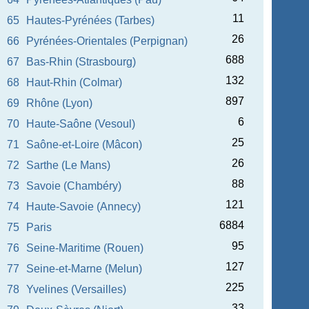
11
65
Hautes-Pyrénées (Tarbes)
26
66
Pyrénées-Orientales (Perpignan)
688
67
Bas-Rhin (Strasbourg)
132
68
Haut-Rhin (Colmar)
897
69
Rhône (Lyon)
6
70
Haute-Saône (Vesoul)
25
71
Saône-et-Loire (Mâcon)
26
72
Sarthe (Le Mans)
88
73
Savoie (Chambéry)
121
74
Haute-Savoie (Annecy)
6884
75
Paris
95
76
Seine-Maritime (Rouen)
127
77
Seine-et-Marne (Melun)
225
78
Yvelines (Versailles)
33