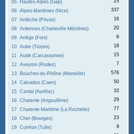
25
05
Hautes-Alpes (Gap)
337
06
Alpes-Maritimes (Nice)
16
07
Ardèche (Privas)
20
08
Ardennes (Charleville-Mézières)
6
09
Ariège (Foix)
18
10
Aube (Troyes)
15
11
Aude (Carcassonne)
7
12
Aveyron (Rodez)
576
13
Bouches-du-Rhône (Marseille)
50
14
Calvados (Caen)
10
15
Cantal (Aurillac)
29
16
Charente (Angoulême)
77
17
Charente-Maritime (La Rochelle)
23
18
Cher (Bourges)
9
19
Corrèze (Tulle)