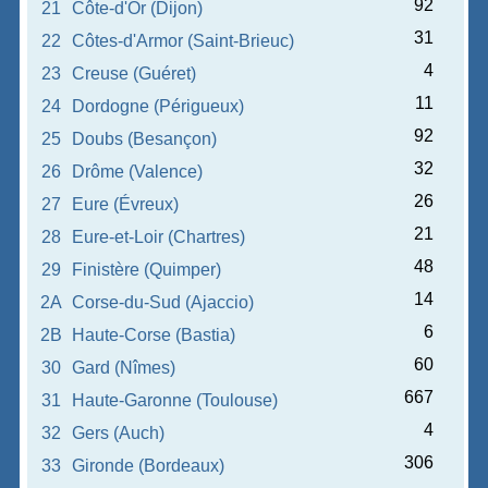
92
21
Côte-d'Or (Dijon)
31
22
Côtes-d'Armor (Saint-Brieuc)
4
23
Creuse (Guéret)
11
24
Dordogne (Périgueux)
92
25
Doubs (Besançon)
32
26
Drôme (Valence)
26
27
Eure (Évreux)
21
28
Eure-et-Loir (Chartres)
48
29
Finistère (Quimper)
14
2A
Corse-du-Sud (Ajaccio)
6
2B
Haute-Corse (Bastia)
60
30
Gard (Nîmes)
667
31
Haute-Garonne (Toulouse)
4
32
Gers (Auch)
306
33
Gironde (Bordeaux)