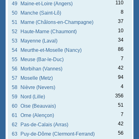
110
49
Maine-et-Loire (Angers)
8
50
Manche (Saint-Lô)
37
51
Marne (Châlons-en-Champagne)
10
52
Haute-Marne (Chaumont)
34
53
Mayenne (Laval)
86
54
Meurthe-et-Moselle (Nancy)
7
55
Meuse (Bar-le-Duc)
42
56
Morbihan (Vannes)
94
57
Moselle (Metz)
4
58
Nièvre (Nevers)
356
59
Nord (Lille)
51
60
Oise (Beauvais)
7
61
Orne (Alençon)
42
62
Pas-de-Calais (Arras)
56
63
Puy-de-Dôme (Clermont-Ferrand)