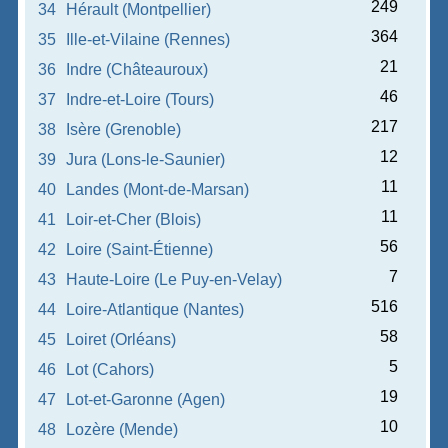
249
34
Hérault (Montpellier)
364
35
Ille-et-Vilaine (Rennes)
21
36
Indre (Châteauroux)
46
37
Indre-et-Loire (Tours)
217
38
Isère (Grenoble)
12
39
Jura (Lons-le-Saunier)
11
40
Landes (Mont-de-Marsan)
11
41
Loir-et-Cher (Blois)
56
42
Loire (Saint-Étienne)
7
43
Haute-Loire (Le Puy-en-Velay)
516
44
Loire-Atlantique (Nantes)
58
45
Loiret (Orléans)
5
46
Lot (Cahors)
19
47
Lot-et-Garonne (Agen)
10
48
Lozère (Mende)