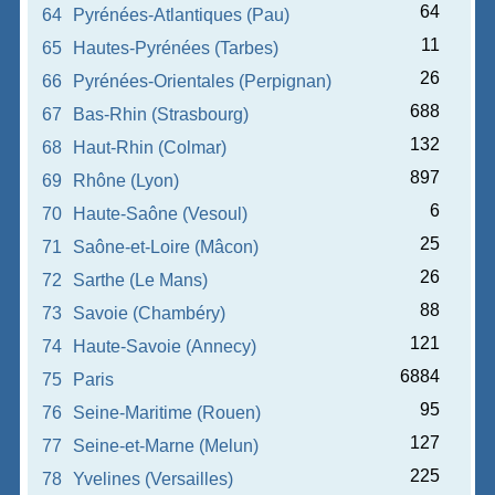
64
64
Pyrénées-Atlantiques (Pau)
11
65
Hautes-Pyrénées (Tarbes)
26
66
Pyrénées-Orientales (Perpignan)
688
67
Bas-Rhin (Strasbourg)
132
68
Haut-Rhin (Colmar)
897
69
Rhône (Lyon)
6
70
Haute-Saône (Vesoul)
25
71
Saône-et-Loire (Mâcon)
26
72
Sarthe (Le Mans)
88
73
Savoie (Chambéry)
121
74
Haute-Savoie (Annecy)
6884
75
Paris
95
76
Seine-Maritime (Rouen)
127
77
Seine-et-Marne (Melun)
225
78
Yvelines (Versailles)