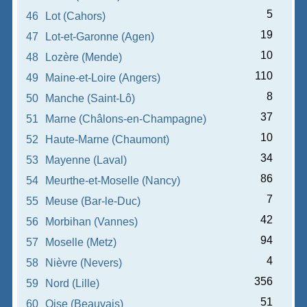
5
46
Lot (Cahors)
19
47
Lot-et-Garonne (Agen)
10
48
Lozère (Mende)
110
49
Maine-et-Loire (Angers)
8
50
Manche (Saint-Lô)
37
51
Marne (Châlons-en-Champagne)
10
52
Haute-Marne (Chaumont)
34
53
Mayenne (Laval)
86
54
Meurthe-et-Moselle (Nancy)
7
55
Meuse (Bar-le-Duc)
42
56
Morbihan (Vannes)
94
57
Moselle (Metz)
4
58
Nièvre (Nevers)
356
59
Nord (Lille)
51
60
Oise (Beauvais)