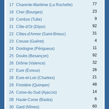
77
17
Charente-Maritime (La Rochelle)
23
18
Cher (Bourges)
9
19
Corrèze (Tulle)
92
21
Côte-d'Or (Dijon)
31
22
Côtes-d'Armor (Saint-Brieuc)
4
23
Creuse (Guéret)
11
24
Dordogne (Périgueux)
92
25
Doubs (Besançon)
32
26
Drôme (Valence)
26
27
Eure (Évreux)
21
28
Eure-et-Loir (Chartres)
48
29
Finistère (Quimper)
14
2A
Corse-du-Sud (Ajaccio)
6
2B
Haute-Corse (Bastia)
60
30
Gard (Nîmes)