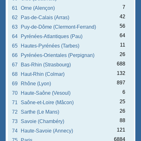
7
61
Orne (Alençon)
42
62
Pas-de-Calais (Arras)
56
63
Puy-de-Dôme (Clermont-Ferrand)
64
64
Pyrénées-Atlantiques (Pau)
11
65
Hautes-Pyrénées (Tarbes)
26
66
Pyrénées-Orientales (Perpignan)
688
67
Bas-Rhin (Strasbourg)
132
68
Haut-Rhin (Colmar)
897
69
Rhône (Lyon)
6
70
Haute-Saône (Vesoul)
25
71
Saône-et-Loire (Mâcon)
26
72
Sarthe (Le Mans)
88
73
Savoie (Chambéry)
121
74
Haute-Savoie (Annecy)
6884
75
Paris