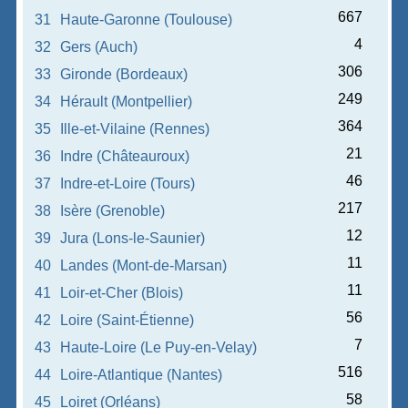
667
31
Haute-Garonne (Toulouse)
4
32
Gers (Auch)
306
33
Gironde (Bordeaux)
249
34
Hérault (Montpellier)
364
35
Ille-et-Vilaine (Rennes)
21
36
Indre (Châteauroux)
46
37
Indre-et-Loire (Tours)
217
38
Isère (Grenoble)
12
39
Jura (Lons-le-Saunier)
11
40
Landes (Mont-de-Marsan)
11
41
Loir-et-Cher (Blois)
56
42
Loire (Saint-Étienne)
7
43
Haute-Loire (Le Puy-en-Velay)
516
44
Loire-Atlantique (Nantes)
58
45
Loiret (Orléans)