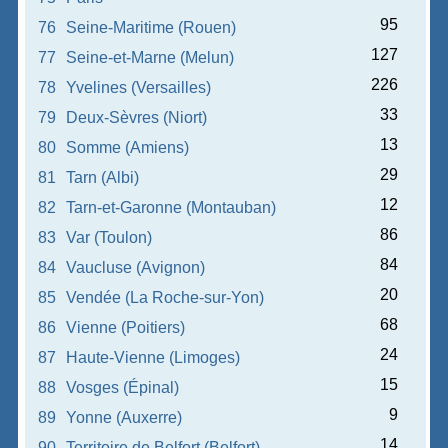
95
76
Seine-Maritime (Rouen)
127
77
Seine-et-Marne (Melun)
226
78
Yvelines (Versailles)
33
79
Deux-Sèvres (Niort)
13
80
Somme (Amiens)
29
81
Tarn (Albi)
12
82
Tarn-et-Garonne (Montauban)
86
83
Var (Toulon)
84
84
Vaucluse (Avignon)
20
85
Vendée (La Roche-sur-Yon)
68
86
Vienne (Poitiers)
24
87
Haute-Vienne (Limoges)
15
88
Vosges (Épinal)
9
89
Yonne (Auxerre)
14
90
Territoire de Belfort (Belfort)