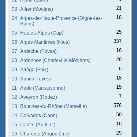
21
03
Allier (Moulins)
18
04
Alpes-de-Haute-Provence (Digne-les-
Bains)
25
05
Hautes-Alpes (Gap)
337
06
Alpes-Maritimes (Nice)
16
07
Ardèche (Privas)
20
08
Ardennes (Charleville-Mézières)
6
09
Ariège (Foix)
18
10
Aube (Troyes)
15
11
Aude (Carcassonne)
7
12
Aveyron (Rodez)
576
13
Bouches-du-Rhône (Marseille)
50
14
Calvados (Caen)
10
15
Cantal (Aurillac)
29
16
Charente (Angoulême)