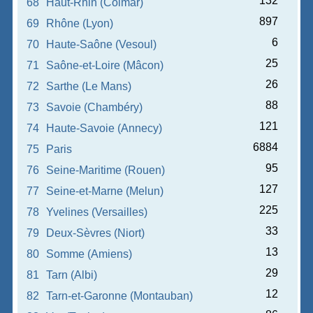
132
68
Haut-Rhin (Colmar)
897
69
Rhône (Lyon)
6
70
Haute-Saône (Vesoul)
25
71
Saône-et-Loire (Mâcon)
26
72
Sarthe (Le Mans)
88
73
Savoie (Chambéry)
121
74
Haute-Savoie (Annecy)
6884
75
Paris
95
76
Seine-Maritime (Rouen)
127
77
Seine-et-Marne (Melun)
225
78
Yvelines (Versailles)
33
79
Deux-Sèvres (Niort)
13
80
Somme (Amiens)
29
81
Tarn (Albi)
12
82
Tarn-et-Garonne (Montauban)