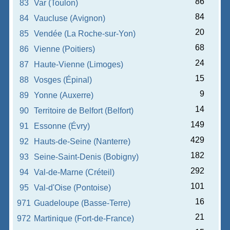
86
83
Var (Toulon)
84
84
Vaucluse (Avignon)
20
85
Vendée (La Roche-sur-Yon)
68
86
Vienne (Poitiers)
24
87
Haute-Vienne (Limoges)
15
88
Vosges (Épinal)
9
89
Yonne (Auxerre)
14
90
Territoire de Belfort (Belfort)
149
91
Essonne (Évry)
429
92
Hauts-de-Seine (Nanterre)
182
93
Seine-Saint-Denis (Bobigny)
292
94
Val-de-Marne (Créteil)
101
95
Val-d'Oise (Pontoise)
16
971
Guadeloupe (Basse-Terre)
21
972
Martinique (Fort-de-France)