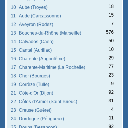
18
10
Aube (Troyes)
15
11
Aude (Carcassonne)
7
12
Aveyron (Rodez)
576
13
Bouches-du-Rhône (Marseille)
50
14
Calvados (Caen)
10
15
Cantal (Aurillac)
29
16
Charente (Angoulême)
77
17
Charente-Maritime (La Rochelle)
23
18
Cher (Bourges)
9
19
Corrèze (Tulle)
92
21
Côte-d'Or (Dijon)
31
22
Côtes-d'Armor (Saint-Brieuc)
4
23
Creuse (Guéret)
11
24
Dordogne (Périgueux)
92
25
Doubs (Besançon)