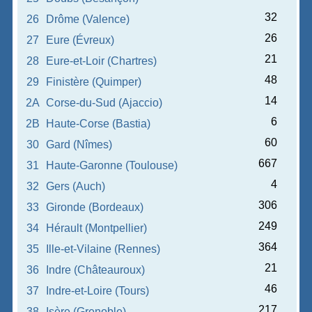
32
26
Drôme (Valence)
26
27
Eure (Évreux)
21
28
Eure-et-Loir (Chartres)
48
29
Finistère (Quimper)
14
2A
Corse-du-Sud (Ajaccio)
6
2B
Haute-Corse (Bastia)
60
30
Gard (Nîmes)
667
31
Haute-Garonne (Toulouse)
4
32
Gers (Auch)
306
33
Gironde (Bordeaux)
249
34
Hérault (Montpellier)
364
35
Ille-et-Vilaine (Rennes)
21
36
Indre (Châteauroux)
46
37
Indre-et-Loire (Tours)
217
38
Isère (Grenoble)