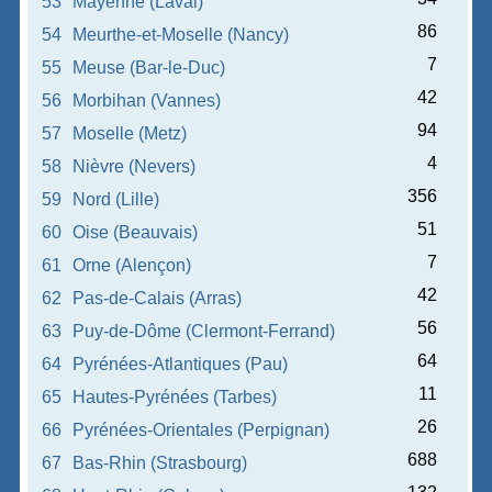
53
Mayenne (Laval)
86
54
Meurthe-et-Moselle (Nancy)
7
55
Meuse (Bar-le-Duc)
42
56
Morbihan (Vannes)
94
57
Moselle (Metz)
4
58
Nièvre (Nevers)
356
59
Nord (Lille)
51
60
Oise (Beauvais)
7
61
Orne (Alençon)
42
62
Pas-de-Calais (Arras)
56
63
Puy-de-Dôme (Clermont-Ferrand)
64
64
Pyrénées-Atlantiques (Pau)
11
65
Hautes-Pyrénées (Tarbes)
26
66
Pyrénées-Orientales (Perpignan)
688
67
Bas-Rhin (Strasbourg)