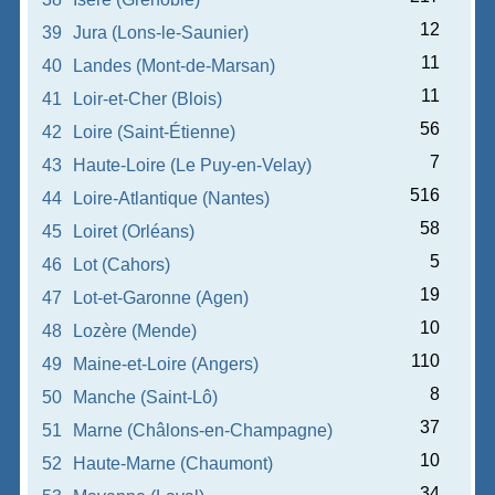
12
39
Jura (Lons-le-Saunier)
11
40
Landes (Mont-de-Marsan)
11
41
Loir-et-Cher (Blois)
56
42
Loire (Saint-Étienne)
7
43
Haute-Loire (Le Puy-en-Velay)
516
44
Loire-Atlantique (Nantes)
58
45
Loiret (Orléans)
5
46
Lot (Cahors)
19
47
Lot-et-Garonne (Agen)
10
48
Lozère (Mende)
110
49
Maine-et-Loire (Angers)
8
50
Manche (Saint-Lô)
37
51
Marne (Châlons-en-Champagne)
10
52
Haute-Marne (Chaumont)
34