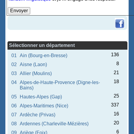
Sélectionner un département
136
01
Ain (Bourg-en-Bresse)
8
02
Aisne (Laon)
21
03
Allier (Moulins)
18
04
Alpes-de-Haute-Provence (Digne-les-
Bains)
25
05
Hautes-Alpes (Gap)
337
06
Alpes-Maritimes (Nice)
16
07
Ardèche (Privas)
20
08
Ardennes (Charleville-Mézières)
6
09
Ariège (Foix)