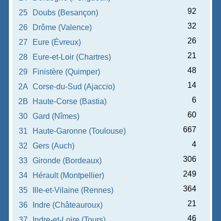
92
25
Doubs (Besançon)
32
26
Drôme (Valence)
26
27
Eure (Évreux)
21
28
Eure-et-Loir (Chartres)
48
29
Finistère (Quimper)
14
2A
Corse-du-Sud (Ajaccio)
6
2B
Haute-Corse (Bastia)
60
30
Gard (Nîmes)
667
31
Haute-Garonne (Toulouse)
4
32
Gers (Auch)
306
33
Gironde (Bordeaux)
249
34
Hérault (Montpellier)
364
35
Ille-et-Vilaine (Rennes)
21
36
Indre (Châteauroux)
46
37
Indre-et-Loire (Tours)