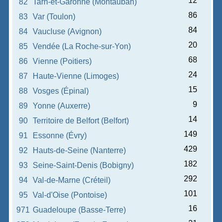
12
82
Tarn-et-Garonne (Montauban)
86
83
Var (Toulon)
84
84
Vaucluse (Avignon)
20
85
Vendée (La Roche-sur-Yon)
68
86
Vienne (Poitiers)
24
87
Haute-Vienne (Limoges)
15
88
Vosges (Épinal)
9
89
Yonne (Auxerre)
14
90
Territoire de Belfort (Belfort)
149
91
Essonne (Évry)
429
92
Hauts-de-Seine (Nanterre)
182
93
Seine-Saint-Denis (Bobigny)
292
94
Val-de-Marne (Créteil)
101
95
Val-d'Oise (Pontoise)
16
971
Guadeloupe (Basse-Terre)