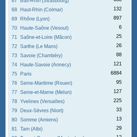
67
Bas-Rhin (Strasbourg)
132
68
Haut-Rhin (Colmar)
897
69
Rhône (Lyon)
6
70
Haute-Saône (Vesoul)
25
71
Saône-et-Loire (Mâcon)
26
72
Sarthe (Le Mans)
88
73
Savoie (Chambéry)
121
74
Haute-Savoie (Annecy)
6884
75
Paris
95
76
Seine-Maritime (Rouen)
127
77
Seine-et-Marne (Melun)
225
78
Yvelines (Versailles)
33
79
Deux-Sèvres (Niort)
13
80
Somme (Amiens)
29
81
Tarn (Albi)