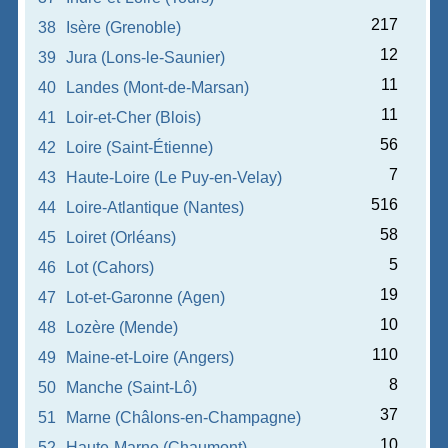
217
38
Isère (Grenoble)
12
39
Jura (Lons-le-Saunier)
11
40
Landes (Mont-de-Marsan)
11
41
Loir-et-Cher (Blois)
56
42
Loire (Saint-Étienne)
7
43
Haute-Loire (Le Puy-en-Velay)
516
44
Loire-Atlantique (Nantes)
58
45
Loiret (Orléans)
5
46
Lot (Cahors)
19
47
Lot-et-Garonne (Agen)
10
48
Lozère (Mende)
110
49
Maine-et-Loire (Angers)
8
50
Manche (Saint-Lô)
37
51
Marne (Châlons-en-Champagne)
10
52
Haute-Marne (Chaumont)