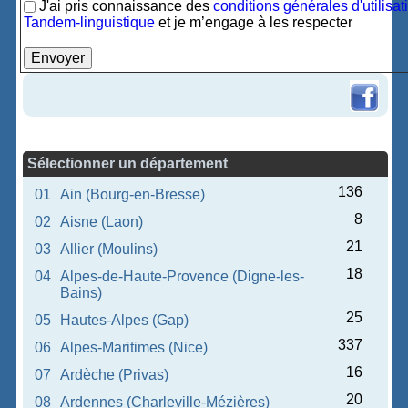
J'ai pris connaissance des
conditions générales d'utilisat
Tandem-linguistique
et je m’engage à les respecter
Sélectionner un département
136
01
Ain (Bourg-en-Bresse)
8
02
Aisne (Laon)
21
03
Allier (Moulins)
18
04
Alpes-de-Haute-Provence (Digne-les-
Bains)
25
05
Hautes-Alpes (Gap)
337
06
Alpes-Maritimes (Nice)
16
07
Ardèche (Privas)
20
08
Ardennes (Charleville-Mézières)