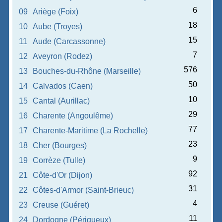
6
09
Ariège (Foix)
18
10
Aube (Troyes)
15
11
Aude (Carcassonne)
7
12
Aveyron (Rodez)
576
13
Bouches-du-Rhône (Marseille)
50
14
Calvados (Caen)
10
15
Cantal (Aurillac)
29
16
Charente (Angoulême)
77
17
Charente-Maritime (La Rochelle)
23
18
Cher (Bourges)
9
19
Corrèze (Tulle)
92
21
Côte-d'Or (Dijon)
31
22
Côtes-d'Armor (Saint-Brieuc)
4
23
Creuse (Guéret)
11
24
Dordogne (Périgueux)