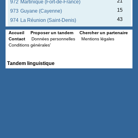
21
972
Martinique (Fort-de-France)
15
973
Guyane (Cayenne)
43
974
La Réunion (Saint-Denis)
Accueil
Proposer un tandem
Chercher un partenaire
Contact
Données personnelles
Mentions légales
Conditions générales'
Tandem linguistique