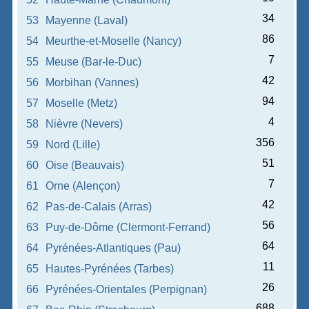
34
53
Mayenne (Laval)
86
54
Meurthe-et-Moselle (Nancy)
7
55
Meuse (Bar-le-Duc)
42
56
Morbihan (Vannes)
94
57
Moselle (Metz)
4
58
Nièvre (Nevers)
356
59
Nord (Lille)
51
60
Oise (Beauvais)
7
61
Orne (Alençon)
42
62
Pas-de-Calais (Arras)
56
63
Puy-de-Dôme (Clermont-Ferrand)
64
64
Pyrénées-Atlantiques (Pau)
11
65
Hautes-Pyrénées (Tarbes)
26
66
Pyrénées-Orientales (Perpignan)
688