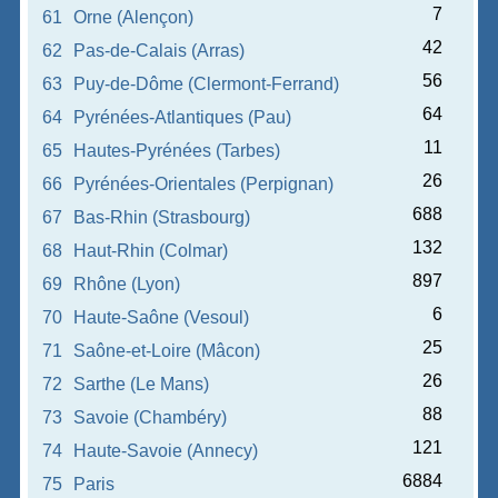
7
61
Orne (Alençon)
42
62
Pas-de-Calais (Arras)
56
63
Puy-de-Dôme (Clermont-Ferrand)
64
64
Pyrénées-Atlantiques (Pau)
11
65
Hautes-Pyrénées (Tarbes)
26
66
Pyrénées-Orientales (Perpignan)
688
67
Bas-Rhin (Strasbourg)
132
68
Haut-Rhin (Colmar)
897
69
Rhône (Lyon)
6
70
Haute-Saône (Vesoul)
25
71
Saône-et-Loire (Mâcon)
26
72
Sarthe (Le Mans)
88
73
Savoie (Chambéry)
121
74
Haute-Savoie (Annecy)
6884
75
Paris