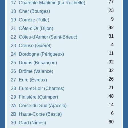
77
17
Charente-Maritime (La Rochelle)
23
18
Cher (Bourges)
9
19
Corrèze (Tulle)
92
21
Côte-d'Or (Dijon)
31
22
Côtes-d'Armor (Saint-Brieuc)
4
23
Creuse (Guéret)
11
24
Dordogne (Périgueux)
92
25
Doubs (Besançon)
32
26
Drôme (Valence)
26
27
Eure (Évreux)
21
28
Eure-et-Loir (Chartres)
48
29
Finistère (Quimper)
14
2A
Corse-du-Sud (Ajaccio)
6
2B
Haute-Corse (Bastia)
60
30
Gard (Nîmes)