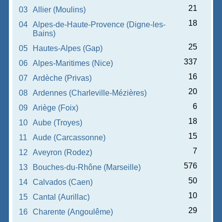
21
03
Allier (Moulins)
18
04
Alpes-de-Haute-Provence (Digne-les-
Bains)
25
05
Hautes-Alpes (Gap)
337
06
Alpes-Maritimes (Nice)
16
07
Ardèche (Privas)
20
08
Ardennes (Charleville-Mézières)
6
09
Ariège (Foix)
18
10
Aube (Troyes)
15
11
Aude (Carcassonne)
7
12
Aveyron (Rodez)
576
13
Bouches-du-Rhône (Marseille)
50
14
Calvados (Caen)
10
15
Cantal (Aurillac)
29
16
Charente (Angoulême)