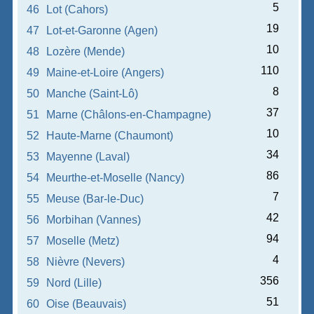
5
46
Lot (Cahors)
19
47
Lot-et-Garonne (Agen)
10
48
Lozère (Mende)
110
49
Maine-et-Loire (Angers)
8
50
Manche (Saint-Lô)
37
51
Marne (Châlons-en-Champagne)
10
52
Haute-Marne (Chaumont)
34
53
Mayenne (Laval)
86
54
Meurthe-et-Moselle (Nancy)
7
55
Meuse (Bar-le-Duc)
42
56
Morbihan (Vannes)
94
57
Moselle (Metz)
4
58
Nièvre (Nevers)
356
59
Nord (Lille)
51
60
Oise (Beauvais)