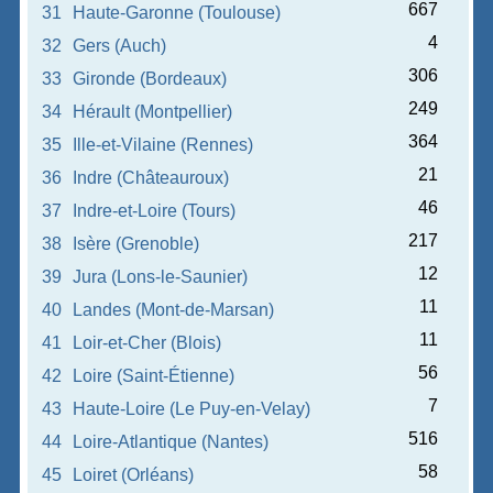
667
31
Haute-Garonne (Toulouse)
4
32
Gers (Auch)
306
33
Gironde (Bordeaux)
249
34
Hérault (Montpellier)
364
35
Ille-et-Vilaine (Rennes)
21
36
Indre (Châteauroux)
46
37
Indre-et-Loire (Tours)
217
38
Isère (Grenoble)
12
39
Jura (Lons-le-Saunier)
11
40
Landes (Mont-de-Marsan)
11
41
Loir-et-Cher (Blois)
56
42
Loire (Saint-Étienne)
7
43
Haute-Loire (Le Puy-en-Velay)
516
44
Loire-Atlantique (Nantes)
58
45
Loiret (Orléans)