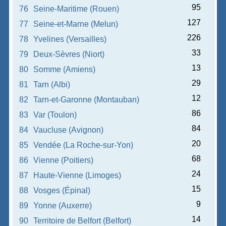
95
76
Seine-Maritime (Rouen)
127
77
Seine-et-Marne (Melun)
226
78
Yvelines (Versailles)
33
79
Deux-Sèvres (Niort)
13
80
Somme (Amiens)
29
81
Tarn (Albi)
12
82
Tarn-et-Garonne (Montauban)
86
83
Var (Toulon)
84
84
Vaucluse (Avignon)
20
85
Vendée (La Roche-sur-Yon)
68
86
Vienne (Poitiers)
24
87
Haute-Vienne (Limoges)
15
88
Vosges (Épinal)
9
89
Yonne (Auxerre)
14
90
Territoire de Belfort (Belfort)