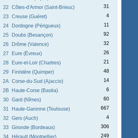
31
22
Côtes-d'Armor (Saint-Brieuc)
4
23
Creuse (Guéret)
11
24
Dordogne (Périgueux)
92
25
Doubs (Besançon)
32
26
Drôme (Valence)
26
27
Eure (Évreux)
21
28
Eure-et-Loir (Chartres)
48
29
Finistère (Quimper)
14
2A
Corse-du-Sud (Ajaccio)
6
2B
Haute-Corse (Bastia)
60
30
Gard (Nîmes)
667
31
Haute-Garonne (Toulouse)
4
32
Gers (Auch)
306
33
Gironde (Bordeaux)
249
34
Hérault (Montpellier)