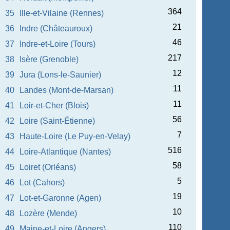
364
35
Ille-et-Vilaine (Rennes)
21
36
Indre (Châteauroux)
46
37
Indre-et-Loire (Tours)
217
38
Isère (Grenoble)
12
39
Jura (Lons-le-Saunier)
11
40
Landes (Mont-de-Marsan)
11
41
Loir-et-Cher (Blois)
56
42
Loire (Saint-Étienne)
7
43
Haute-Loire (Le Puy-en-Velay)
516
44
Loire-Atlantique (Nantes)
58
45
Loiret (Orléans)
5
46
Lot (Cahors)
19
47
Lot-et-Garonne (Agen)
10
48
Lozère (Mende)
110
49
Maine-et-Loire (Angers)