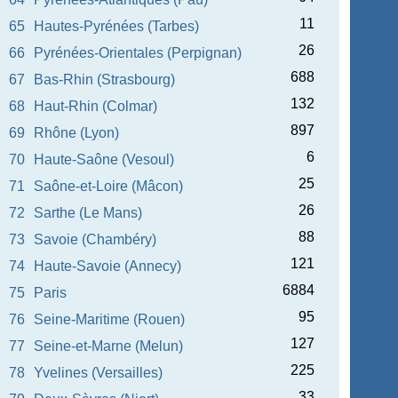
11
65
Hautes-Pyrénées (Tarbes)
26
66
Pyrénées-Orientales (Perpignan)
688
67
Bas-Rhin (Strasbourg)
132
68
Haut-Rhin (Colmar)
897
69
Rhône (Lyon)
6
70
Haute-Saône (Vesoul)
25
71
Saône-et-Loire (Mâcon)
26
72
Sarthe (Le Mans)
88
73
Savoie (Chambéry)
121
74
Haute-Savoie (Annecy)
6884
75
Paris
95
76
Seine-Maritime (Rouen)
127
77
Seine-et-Marne (Melun)
225
78
Yvelines (Versailles)
33