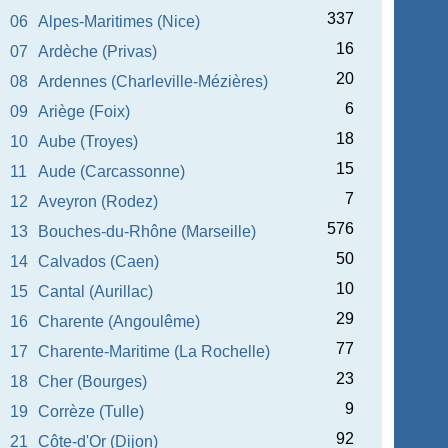
337
06
Alpes-Maritimes (Nice)
16
07
Ardèche (Privas)
20
08
Ardennes (Charleville-Mézières)
6
09
Ariège (Foix)
18
10
Aube (Troyes)
15
11
Aude (Carcassonne)
7
12
Aveyron (Rodez)
576
13
Bouches-du-Rhône (Marseille)
50
14
Calvados (Caen)
10
15
Cantal (Aurillac)
29
16
Charente (Angoulême)
77
17
Charente-Maritime (La Rochelle)
23
18
Cher (Bourges)
9
19
Corrèze (Tulle)
92
21
Côte-d'Or (Dijon)