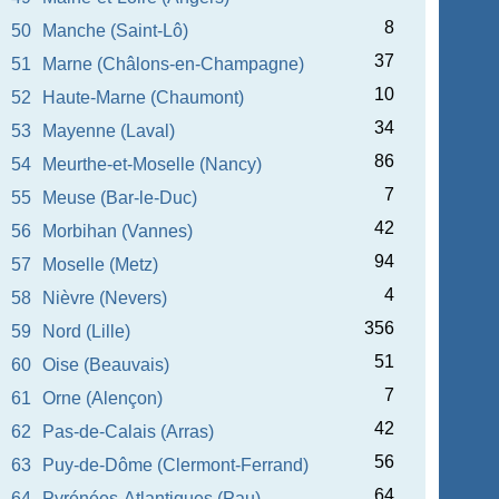
8
50
Manche (Saint-Lô)
37
51
Marne (Châlons-en-Champagne)
10
52
Haute-Marne (Chaumont)
34
53
Mayenne (Laval)
86
54
Meurthe-et-Moselle (Nancy)
7
55
Meuse (Bar-le-Duc)
42
56
Morbihan (Vannes)
94
57
Moselle (Metz)
4
58
Nièvre (Nevers)
356
59
Nord (Lille)
51
60
Oise (Beauvais)
7
61
Orne (Alençon)
42
62
Pas-de-Calais (Arras)
56
63
Puy-de-Dôme (Clermont-Ferrand)
64
64
Pyrénées-Atlantiques (Pau)