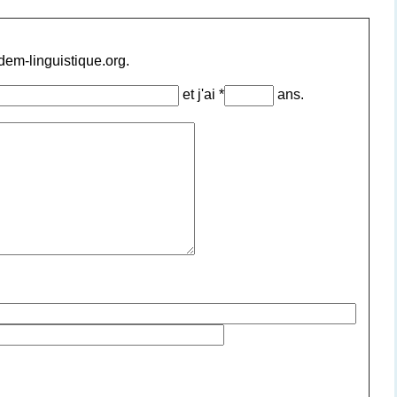
ndem-linguistique.org.
et j'ai *
ans.