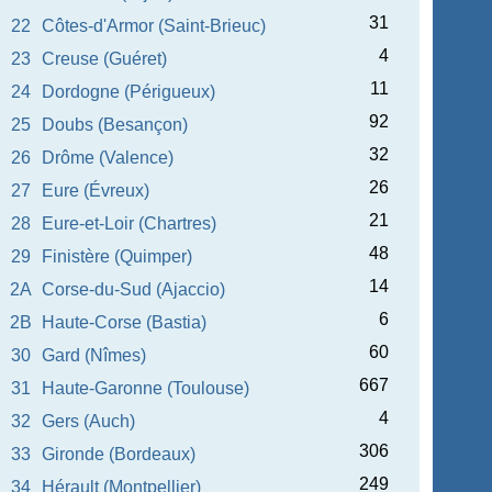
31
22
Côtes-d'Armor (Saint-Brieuc)
4
23
Creuse (Guéret)
11
24
Dordogne (Périgueux)
92
25
Doubs (Besançon)
32
26
Drôme (Valence)
26
27
Eure (Évreux)
21
28
Eure-et-Loir (Chartres)
48
29
Finistère (Quimper)
14
2A
Corse-du-Sud (Ajaccio)
6
2B
Haute-Corse (Bastia)
60
30
Gard (Nîmes)
667
31
Haute-Garonne (Toulouse)
4
32
Gers (Auch)
306
33
Gironde (Bordeaux)
249
34
Hérault (Montpellier)