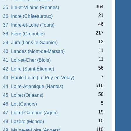
364
35
Ille-et-Vilaine (Rennes)
21
36
Indre (Châteauroux)
46
37
Indre-et-Loire (Tours)
217
38
Isère (Grenoble)
12
39
Jura (Lons-le-Saunier)
11
40
Landes (Mont-de-Marsan)
11
41
Loir-et-Cher (Blois)
56
42
Loire (Saint-Étienne)
7
43
Haute-Loire (Le Puy-en-Velay)
516
44
Loire-Atlantique (Nantes)
58
45
Loiret (Orléans)
5
46
Lot (Cahors)
19
47
Lot-et-Garonne (Agen)
10
48
Lozère (Mende)
110
49
Maine-et-Loire (Angers)