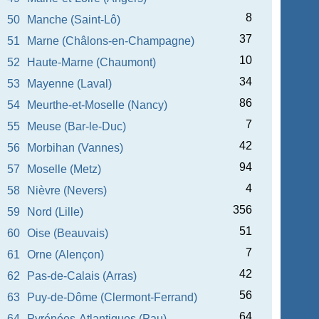
8
50
Manche (Saint-Lô)
37
51
Marne (Châlons-en-Champagne)
10
52
Haute-Marne (Chaumont)
34
53
Mayenne (Laval)
86
54
Meurthe-et-Moselle (Nancy)
7
55
Meuse (Bar-le-Duc)
42
56
Morbihan (Vannes)
94
57
Moselle (Metz)
4
58
Nièvre (Nevers)
356
59
Nord (Lille)
51
60
Oise (Beauvais)
7
61
Orne (Alençon)
42
62
Pas-de-Calais (Arras)
56
63
Puy-de-Dôme (Clermont-Ferrand)
64
64
Pyrénées-Atlantiques (Pau)