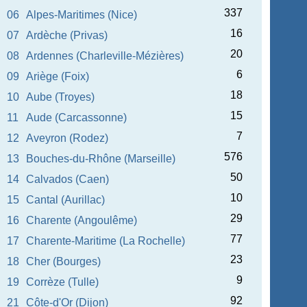
337
06
Alpes-Maritimes (Nice)
16
07
Ardèche (Privas)
20
08
Ardennes (Charleville-Mézières)
6
09
Ariège (Foix)
18
10
Aube (Troyes)
15
11
Aude (Carcassonne)
7
12
Aveyron (Rodez)
576
13
Bouches-du-Rhône (Marseille)
50
14
Calvados (Caen)
10
15
Cantal (Aurillac)
29
16
Charente (Angoulême)
77
17
Charente-Maritime (La Rochelle)
23
18
Cher (Bourges)
9
19
Corrèze (Tulle)
92
21
Côte-d'Or (Dijon)