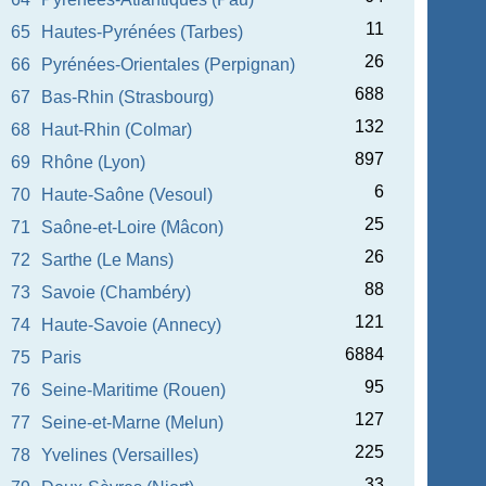
11
65
Hautes-Pyrénées (Tarbes)
26
66
Pyrénées-Orientales (Perpignan)
688
67
Bas-Rhin (Strasbourg)
132
68
Haut-Rhin (Colmar)
897
69
Rhône (Lyon)
6
70
Haute-Saône (Vesoul)
25
71
Saône-et-Loire (Mâcon)
26
72
Sarthe (Le Mans)
88
73
Savoie (Chambéry)
121
74
Haute-Savoie (Annecy)
6884
75
Paris
95
76
Seine-Maritime (Rouen)
127
77
Seine-et-Marne (Melun)
225
78
Yvelines (Versailles)
33