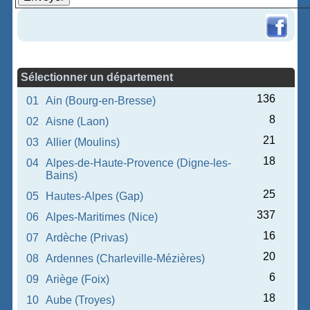
Sélectionner un département
136
01
Ain (Bourg-en-Bresse)
8
02
Aisne (Laon)
21
03
Allier (Moulins)
18
04
Alpes-de-Haute-Provence (Digne-les-
Bains)
25
05
Hautes-Alpes (Gap)
337
06
Alpes-Maritimes (Nice)
16
07
Ardèche (Privas)
20
08
Ardennes (Charleville-Mézières)
6
09
Ariège (Foix)
18
10
Aube (Troyes)