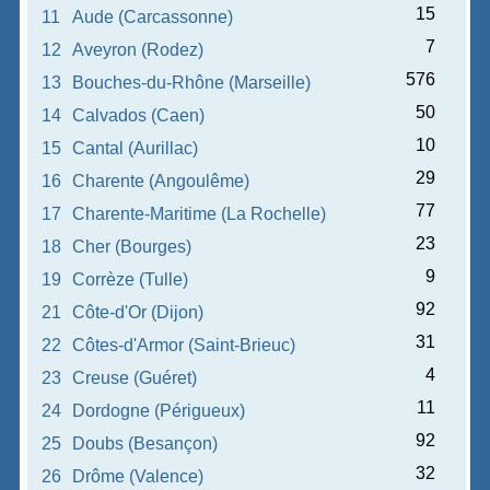
15
11
Aude (Carcassonne)
7
12
Aveyron (Rodez)
576
13
Bouches-du-Rhône (Marseille)
50
14
Calvados (Caen)
10
15
Cantal (Aurillac)
29
16
Charente (Angoulême)
77
17
Charente-Maritime (La Rochelle)
23
18
Cher (Bourges)
9
19
Corrèze (Tulle)
92
21
Côte-d'Or (Dijon)
31
22
Côtes-d'Armor (Saint-Brieuc)
4
23
Creuse (Guéret)
11
24
Dordogne (Périgueux)
92
25
Doubs (Besançon)
32
26
Drôme (Valence)