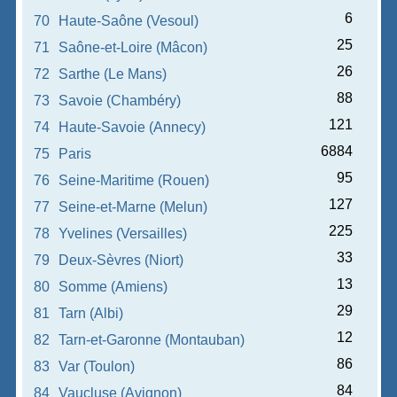
6
70
Haute-Saône (Vesoul)
25
71
Saône-et-Loire (Mâcon)
26
72
Sarthe (Le Mans)
88
73
Savoie (Chambéry)
121
74
Haute-Savoie (Annecy)
6884
75
Paris
95
76
Seine-Maritime (Rouen)
127
77
Seine-et-Marne (Melun)
225
78
Yvelines (Versailles)
33
79
Deux-Sèvres (Niort)
13
80
Somme (Amiens)
29
81
Tarn (Albi)
12
82
Tarn-et-Garonne (Montauban)
86
83
Var (Toulon)
84
84
Vaucluse (Avignon)