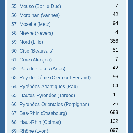
7
55
Meuse (Bar-le-Duc)
42
56
Morbihan (Vannes)
94
57
Moselle (Metz)
4
58
Nièvre (Nevers)
356
59
Nord (Lille)
51
60
Oise (Beauvais)
7
61
Orne (Alençon)
42
62
Pas-de-Calais (Arras)
56
63
Puy-de-Dôme (Clermont-Ferrand)
64
64
Pyrénées-Atlantiques (Pau)
11
65
Hautes-Pyrénées (Tarbes)
26
66
Pyrénées-Orientales (Perpignan)
688
67
Bas-Rhin (Strasbourg)
132
68
Haut-Rhin (Colmar)
897
69
Rhône (Lyon)