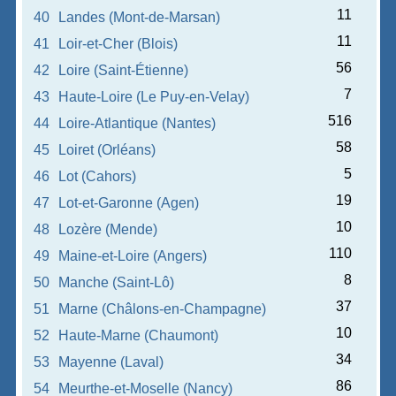
11
40
Landes (Mont-de-Marsan)
11
41
Loir-et-Cher (Blois)
56
42
Loire (Saint-Étienne)
7
43
Haute-Loire (Le Puy-en-Velay)
516
44
Loire-Atlantique (Nantes)
58
45
Loiret (Orléans)
5
46
Lot (Cahors)
19
47
Lot-et-Garonne (Agen)
10
48
Lozère (Mende)
110
49
Maine-et-Loire (Angers)
8
50
Manche (Saint-Lô)
37
51
Marne (Châlons-en-Champagne)
10
52
Haute-Marne (Chaumont)
34
53
Mayenne (Laval)
86
54
Meurthe-et-Moselle (Nancy)