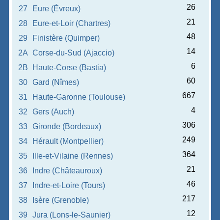
26
27
Eure (Évreux)
21
28
Eure-et-Loir (Chartres)
48
29
Finistère (Quimper)
14
2A
Corse-du-Sud (Ajaccio)
6
2B
Haute-Corse (Bastia)
60
30
Gard (Nîmes)
667
31
Haute-Garonne (Toulouse)
4
32
Gers (Auch)
306
33
Gironde (Bordeaux)
249
34
Hérault (Montpellier)
364
35
Ille-et-Vilaine (Rennes)
21
36
Indre (Châteauroux)
46
37
Indre-et-Loire (Tours)
217
38
Isère (Grenoble)
12
39
Jura (Lons-le-Saunier)