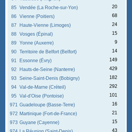
20
85
Vendée (La Roche-sur-Yon)
68
86
Vienne (Poitiers)
24
87
Haute-Vienne (Limoges)
15
88
Vosges (Épinal)
9
89
Yonne (Auxerre)
14
90
Territoire de Belfort (Belfort)
149
91
Essonne (Évry)
429
92
Hauts-de-Seine (Nanterre)
182
93
Seine-Saint-Denis (Bobigny)
292
94
Val-de-Marne (Créteil)
101
95
Val-d'Oise (Pontoise)
16
971
Guadeloupe (Basse-Terre)
21
972
Martinique (Fort-de-France)
15
973
Guyane (Cayenne)
43
974
La Réunion (Saint-Denis)