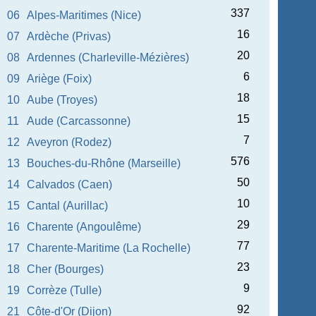
337
06
Alpes-Maritimes (Nice)
16
07
Ardèche (Privas)
20
08
Ardennes (Charleville-Mézières)
6
09
Ariège (Foix)
18
10
Aube (Troyes)
15
11
Aude (Carcassonne)
7
12
Aveyron (Rodez)
576
13
Bouches-du-Rhône (Marseille)
50
14
Calvados (Caen)
10
15
Cantal (Aurillac)
29
16
Charente (Angoulême)
77
17
Charente-Maritime (La Rochelle)
23
18
Cher (Bourges)
9
19
Corrèze (Tulle)
92
21
Côte-d'Or (Dijon)