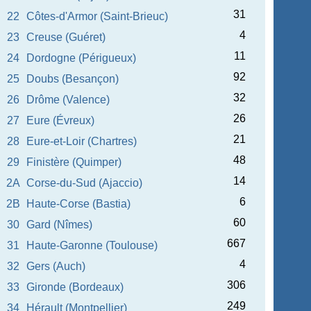
31
22
Côtes-d'Armor (Saint-Brieuc)
4
23
Creuse (Guéret)
11
24
Dordogne (Périgueux)
92
25
Doubs (Besançon)
32
26
Drôme (Valence)
26
27
Eure (Évreux)
21
28
Eure-et-Loir (Chartres)
48
29
Finistère (Quimper)
14
2A
Corse-du-Sud (Ajaccio)
6
2B
Haute-Corse (Bastia)
60
30
Gard (Nîmes)
667
31
Haute-Garonne (Toulouse)
4
32
Gers (Auch)
306
33
Gironde (Bordeaux)
249
34
Hérault (Montpellier)