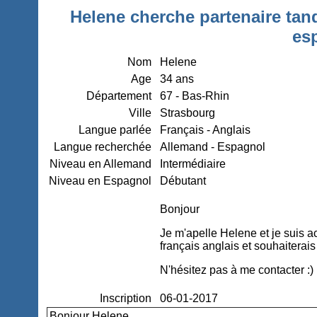
Helene cherche partenaire tand
es
Nom
Helene
Age
34 ans
Département
67 - Bas-Rhin
Ville
Strasbourg
Langue parlée
Français - Anglais
Langue recherchée
Allemand - Espagnol
Niveau en Allemand
Intermédiaire
Niveau en Espagnol
Débutant
Bonjour
Je m'apelle Helene et je suis a
français anglais et souhaitera
N'hésitez pas à me contacter :)
Inscription
06-01-2017
Bonjour Helene,