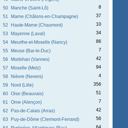
8
50
Manche (Saint-Lô)
37
51
Marne (Châlons-en-Champagne)
10
52
Haute-Marne (Chaumont)
34
53
Mayenne (Laval)
86
54
Meurthe-et-Moselle (Nancy)
7
55
Meuse (Bar-le-Duc)
42
56
Morbihan (Vannes)
94
57
Moselle (Metz)
4
58
Nièvre (Nevers)
356
59
Nord (Lille)
51
60
Oise (Beauvais)
7
61
Orne (Alençon)
42
62
Pas-de-Calais (Arras)
56
63
Puy-de-Dôme (Clermont-Ferrand)
64
64
Pyrénées-Atlantiques (Pau)