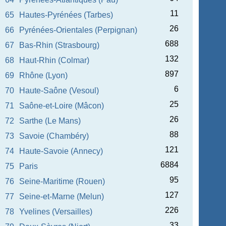
11
65
Hautes-Pyrénées (Tarbes)
26
66
Pyrénées-Orientales (Perpignan)
688
67
Bas-Rhin (Strasbourg)
132
68
Haut-Rhin (Colmar)
897
69
Rhône (Lyon)
6
70
Haute-Saône (Vesoul)
25
71
Saône-et-Loire (Mâcon)
26
72
Sarthe (Le Mans)
88
73
Savoie (Chambéry)
121
74
Haute-Savoie (Annecy)
6884
75
Paris
95
76
Seine-Maritime (Rouen)
127
77
Seine-et-Marne (Melun)
226
78
Yvelines (Versailles)
33