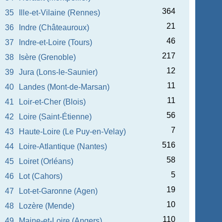
364
35
Ille-et-Vilaine (Rennes)
21
36
Indre (Châteauroux)
46
37
Indre-et-Loire (Tours)
217
38
Isère (Grenoble)
12
39
Jura (Lons-le-Saunier)
11
40
Landes (Mont-de-Marsan)
11
41
Loir-et-Cher (Blois)
56
42
Loire (Saint-Étienne)
7
43
Haute-Loire (Le Puy-en-Velay)
516
44
Loire-Atlantique (Nantes)
58
45
Loiret (Orléans)
5
46
Lot (Cahors)
19
47
Lot-et-Garonne (Agen)
10
48
Lozère (Mende)
110
49
Maine-et-Loire (Angers)