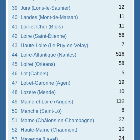
12
39
Jura (Lons-le-Saunier)
11
40
Landes (Mont-de-Marsan)
11
41
Loir-et-Cher (Blois)
56
42
Loire (Saint-Étienne)
7
43
Haute-Loire (Le Puy-en-Velay)
516
44
Loire-Atlantique (Nantes)
58
45
Loiret (Orléans)
5
46
Lot (Cahors)
19
47
Lot-et-Garonne (Agen)
10
48
Lozère (Mende)
110
49
Maine-et-Loire (Angers)
8
50
Manche (Saint-Lô)
37
51
Marne (Châlons-en-Champagne)
10
52
Haute-Marne (Chaumont)
34
53
Mayenne (Laval)