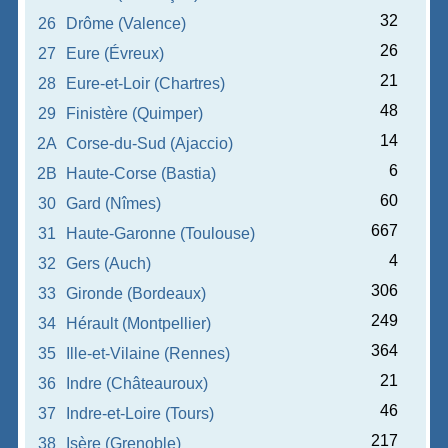
32
26
Drôme (Valence)
26
27
Eure (Évreux)
21
28
Eure-et-Loir (Chartres)
48
29
Finistère (Quimper)
14
2A
Corse-du-Sud (Ajaccio)
6
2B
Haute-Corse (Bastia)
60
30
Gard (Nîmes)
667
31
Haute-Garonne (Toulouse)
4
32
Gers (Auch)
306
33
Gironde (Bordeaux)
249
34
Hérault (Montpellier)
364
35
Ille-et-Vilaine (Rennes)
21
36
Indre (Châteauroux)
46
37
Indre-et-Loire (Tours)
217
38
Isère (Grenoble)