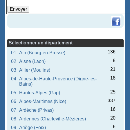
Sélectionner un département
136
01
Ain (Bourg-en-Bresse)
8
02
Aisne (Laon)
21
03
Allier (Moulins)
18
04
Alpes-de-Haute-Provence (Digne-les-
Bains)
25
05
Hautes-Alpes (Gap)
337
06
Alpes-Maritimes (Nice)
16
07
Ardèche (Privas)
20
08
Ardennes (Charleville-Mézières)
6
09
Ariège (Foix)