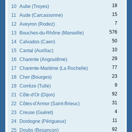
18
10
Aube (Troyes)
15
11
Aude (Carcassonne)
7
12
Aveyron (Rodez)
576
13
Bouches-du-Rhône (Marseille)
50
14
Calvados (Caen)
10
15
Cantal (Aurillac)
29
16
Charente (Angoulême)
77
17
Charente-Maritime (La Rochelle)
23
18
Cher (Bourges)
9
19
Corrèze (Tulle)
92
21
Côte-d'Or (Dijon)
31
22
Côtes-d'Armor (Saint-Brieuc)
4
23
Creuse (Guéret)
11
24
Dordogne (Périgueux)
92
25
Doubs (Besançon)