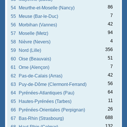
86
54
Meurthe-et-Moselle (Nancy)
7
55
Meuse (Bar-le-Duc)
42
56
Morbihan (Vannes)
94
57
Moselle (Metz)
4
58
Nièvre (Nevers)
356
59
Nord (Lille)
51
60
Oise (Beauvais)
7
61
Orne (Alençon)
42
62
Pas-de-Calais (Arras)
56
63
Puy-de-Dôme (Clermont-Ferrand)
64
64
Pyrénées-Atlantiques (Pau)
11
65
Hautes-Pyrénées (Tarbes)
26
66
Pyrénées-Orientales (Perpignan)
688
67
Bas-Rhin (Strasbourg)
132
68
Haut-Rhin (Colmar)