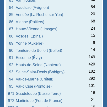
83
Var (Toulon)
84
84
Vaucluse (Avignon)
20
85
Vendée (La Roche-sur-Yon)
68
86
Vienne (Poitiers)
24
87
Haute-Vienne (Limoges)
15
88
Vosges (Épinal)
9
89
Yonne (Auxerre)
14
90
Territoire de Belfort (Belfort)
149
91
Essonne (Évry)
429
92
Hauts-de-Seine (Nanterre)
182
93
Seine-Saint-Denis (Bobigny)
292
94
Val-de-Marne (Créteil)
101
95
Val-d'Oise (Pontoise)
16
971
Guadeloupe (Basse-Terre)
21
972
Martinique (Fort-de-France)