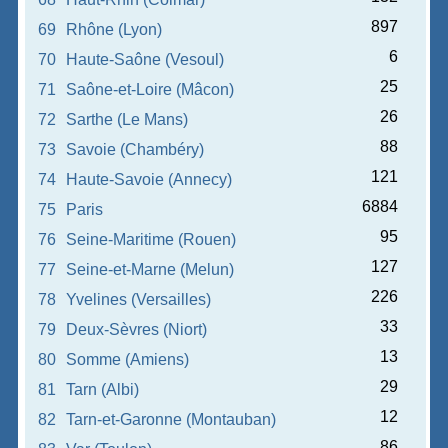
897
69
Rhône (Lyon)
6
70
Haute-Saône (Vesoul)
25
71
Saône-et-Loire (Mâcon)
26
72
Sarthe (Le Mans)
88
73
Savoie (Chambéry)
121
74
Haute-Savoie (Annecy)
6884
75
Paris
95
76
Seine-Maritime (Rouen)
127
77
Seine-et-Marne (Melun)
226
78
Yvelines (Versailles)
33
79
Deux-Sèvres (Niort)
13
80
Somme (Amiens)
29
81
Tarn (Albi)
12
82
Tarn-et-Garonne (Montauban)
86