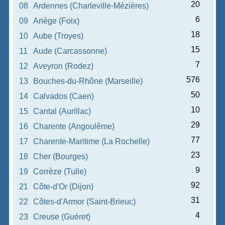
20
08
Ardennes (Charleville-Mézières)
6
09
Ariège (Foix)
18
10
Aube (Troyes)
15
11
Aude (Carcassonne)
7
12
Aveyron (Rodez)
576
13
Bouches-du-Rhône (Marseille)
50
14
Calvados (Caen)
10
15
Cantal (Aurillac)
29
16
Charente (Angoulême)
77
17
Charente-Maritime (La Rochelle)
23
18
Cher (Bourges)
9
19
Corrèze (Tulle)
92
21
Côte-d'Or (Dijon)
31
22
Côtes-d'Armor (Saint-Brieuc)
4
23
Creuse (Guéret)