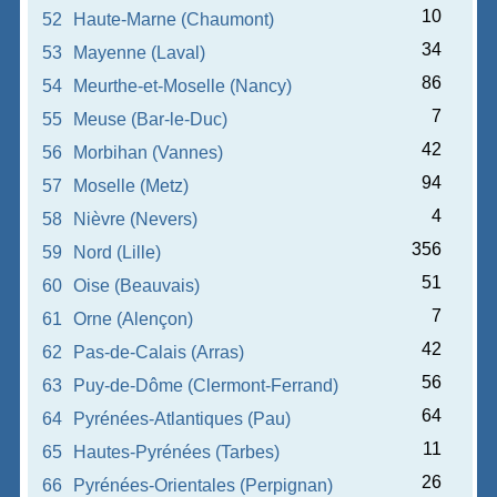
10
52
Haute-Marne (Chaumont)
34
53
Mayenne (Laval)
86
54
Meurthe-et-Moselle (Nancy)
7
55
Meuse (Bar-le-Duc)
42
56
Morbihan (Vannes)
94
57
Moselle (Metz)
4
58
Nièvre (Nevers)
356
59
Nord (Lille)
51
60
Oise (Beauvais)
7
61
Orne (Alençon)
42
62
Pas-de-Calais (Arras)
56
63
Puy-de-Dôme (Clermont-Ferrand)
64
64
Pyrénées-Atlantiques (Pau)
11
65
Hautes-Pyrénées (Tarbes)
26
66
Pyrénées-Orientales (Perpignan)