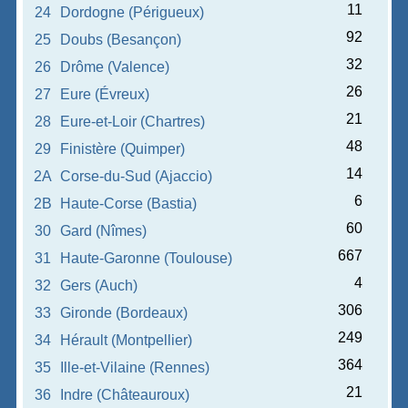
11
24
Dordogne (Périgueux)
92
25
Doubs (Besançon)
32
26
Drôme (Valence)
26
27
Eure (Évreux)
21
28
Eure-et-Loir (Chartres)
48
29
Finistère (Quimper)
14
2A
Corse-du-Sud (Ajaccio)
6
2B
Haute-Corse (Bastia)
60
30
Gard (Nîmes)
667
31
Haute-Garonne (Toulouse)
4
32
Gers (Auch)
306
33
Gironde (Bordeaux)
249
34
Hérault (Montpellier)
364
35
Ille-et-Vilaine (Rennes)
21
36
Indre (Châteauroux)