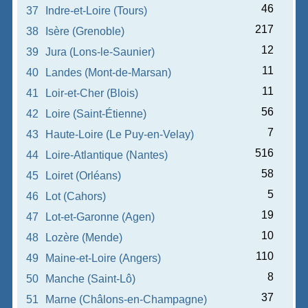
46
37
Indre-et-Loire (Tours)
217
38
Isère (Grenoble)
12
39
Jura (Lons-le-Saunier)
11
40
Landes (Mont-de-Marsan)
11
41
Loir-et-Cher (Blois)
56
42
Loire (Saint-Étienne)
7
43
Haute-Loire (Le Puy-en-Velay)
516
44
Loire-Atlantique (Nantes)
58
45
Loiret (Orléans)
5
46
Lot (Cahors)
19
47
Lot-et-Garonne (Agen)
10
48
Lozère (Mende)
110
49
Maine-et-Loire (Angers)
8
50
Manche (Saint-Lô)
37
51
Marne (Châlons-en-Champagne)