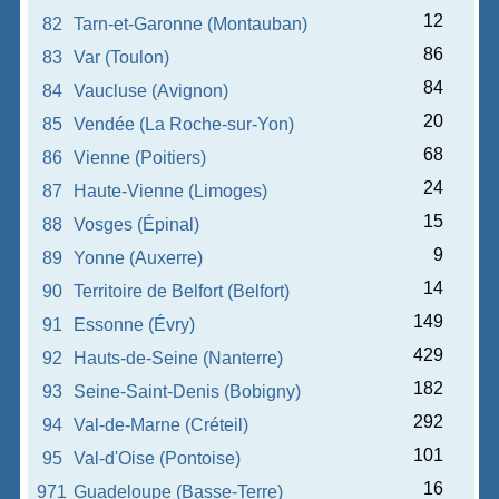
12
82
Tarn-et-Garonne (Montauban)
86
83
Var (Toulon)
84
84
Vaucluse (Avignon)
20
85
Vendée (La Roche-sur-Yon)
68
86
Vienne (Poitiers)
24
87
Haute-Vienne (Limoges)
15
88
Vosges (Épinal)
9
89
Yonne (Auxerre)
14
90
Territoire de Belfort (Belfort)
149
91
Essonne (Évry)
429
92
Hauts-de-Seine (Nanterre)
182
93
Seine-Saint-Denis (Bobigny)
292
94
Val-de-Marne (Créteil)
101
95
Val-d'Oise (Pontoise)
16
971
Guadeloupe (Basse-Terre)