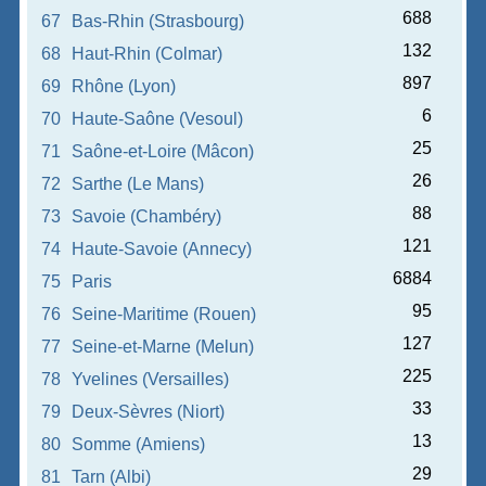
688
67
Bas-Rhin (Strasbourg)
132
68
Haut-Rhin (Colmar)
897
69
Rhône (Lyon)
6
70
Haute-Saône (Vesoul)
25
71
Saône-et-Loire (Mâcon)
26
72
Sarthe (Le Mans)
88
73
Savoie (Chambéry)
121
74
Haute-Savoie (Annecy)
6884
75
Paris
95
76
Seine-Maritime (Rouen)
127
77
Seine-et-Marne (Melun)
225
78
Yvelines (Versailles)
33
79
Deux-Sèvres (Niort)
13
80
Somme (Amiens)
29
81
Tarn (Albi)