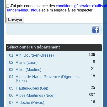
J'ai pris connaissance des
conditions générales d'utilisat
Tandem-linguistique
et je m’engage à les respecter
Sélectionner un département
136
01
Ain (Bourg-en-Bresse)
8
02
Aisne (Laon)
21
03
Allier (Moulins)
18
04
Alpes-de-Haute-Provence (Digne-les-
Bains)
25
05
Hautes-Alpes (Gap)
337
06
Alpes-Maritimes (Nice)
16
07
Ardèche (Privas)