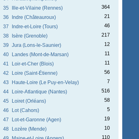
364
35
Ille-et-Vilaine (Rennes)
21
36
Indre (Châteauroux)
46
37
Indre-et-Loire (Tours)
217
38
Isère (Grenoble)
12
39
Jura (Lons-le-Saunier)
11
40
Landes (Mont-de-Marsan)
11
41
Loir-et-Cher (Blois)
56
42
Loire (Saint-Étienne)
7
43
Haute-Loire (Le Puy-en-Velay)
516
44
Loire-Atlantique (Nantes)
58
45
Loiret (Orléans)
5
46
Lot (Cahors)
19
47
Lot-et-Garonne (Agen)
10
48
Lozère (Mende)
110
49
Maine-et-Loire (Angers)