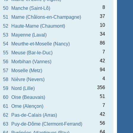
8
50
Manche (Saint-Lô)
37
51
Marne (Châlons-en-Champagne)
10
52
Haute-Marne (Chaumont)
34
53
Mayenne (Laval)
86
54
Meurthe-et-Moselle (Nancy)
7
55
Meuse (Bar-le-Duc)
42
56
Morbihan (Vannes)
94
57
Moselle (Metz)
4
58
Nièvre (Nevers)
356
59
Nord (Lille)
51
60
Oise (Beauvais)
7
61
Orne (Alençon)
42
62
Pas-de-Calais (Arras)
56
63
Puy-de-Dôme (Clermont-Ferrand)
64
64
Pyrénées-Atlantiques (Pau)