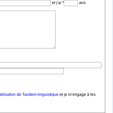
et j'ai *
ans.
tilisation de Tandem-linguistique
et je m’engage à les