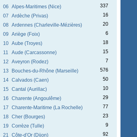
337
06
Alpes-Maritimes (Nice)
16
07
Ardèche (Privas)
20
08
Ardennes (Charleville-Mézières)
6
09
Ariège (Foix)
18
10
Aube (Troyes)
15
11
Aude (Carcassonne)
7
12
Aveyron (Rodez)
576
13
Bouches-du-Rhône (Marseille)
50
14
Calvados (Caen)
10
15
Cantal (Aurillac)
29
16
Charente (Angoulême)
77
17
Charente-Maritime (La Rochelle)
23
18
Cher (Bourges)
9
19
Corrèze (Tulle)
92
21
Côte-d'Or (Dijon)