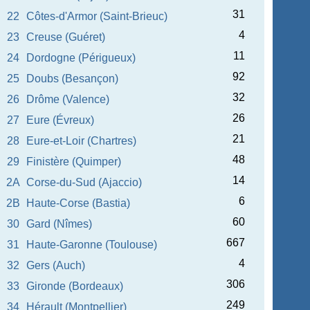
31
22
Côtes-d'Armor (Saint-Brieuc)
4
23
Creuse (Guéret)
11
24
Dordogne (Périgueux)
92
25
Doubs (Besançon)
32
26
Drôme (Valence)
26
27
Eure (Évreux)
21
28
Eure-et-Loir (Chartres)
48
29
Finistère (Quimper)
14
2A
Corse-du-Sud (Ajaccio)
6
2B
Haute-Corse (Bastia)
60
30
Gard (Nîmes)
667
31
Haute-Garonne (Toulouse)
4
32
Gers (Auch)
306
33
Gironde (Bordeaux)
249
34
Hérault (Montpellier)