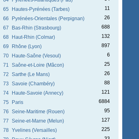
11
65
Hautes-Pyrénées (Tarbes)
26
66
Pyrénées-Orientales (Perpignan)
688
67
Bas-Rhin (Strasbourg)
132
68
Haut-Rhin (Colmar)
897
69
Rhône (Lyon)
6
70
Haute-Saône (Vesoul)
25
71
Saône-et-Loire (Mâcon)
26
72
Sarthe (Le Mans)
88
73
Savoie (Chambéry)
121
74
Haute-Savoie (Annecy)
6884
75
Paris
95
76
Seine-Maritime (Rouen)
127
77
Seine-et-Marne (Melun)
225
78
Yvelines (Versailles)
33