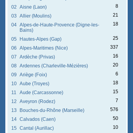
8
02
Aisne (Laon)
21
03
Allier (Moulins)
18
04
Alpes-de-Haute-Provence (Digne-les-
Bains)
25
05
Hautes-Alpes (Gap)
337
06
Alpes-Maritimes (Nice)
16
07
Ardèche (Privas)
20
08
Ardennes (Charleville-Mézières)
6
09
Ariège (Foix)
18
10
Aube (Troyes)
15
11
Aude (Carcassonne)
7
12
Aveyron (Rodez)
576
13
Bouches-du-Rhône (Marseille)
50
14
Calvados (Caen)
10
15
Cantal (Aurillac)