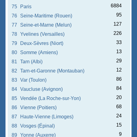
6884
75
Paris
95
76
Seine-Maritime (Rouen)
127
77
Seine-et-Marne (Melun)
226
78
Yvelines (Versailles)
33
79
Deux-Sèvres (Niort)
13
80
Somme (Amiens)
29
81
Tarn (Albi)
12
82
Tarn-et-Garonne (Montauban)
86
83
Var (Toulon)
84
84
Vaucluse (Avignon)
20
85
Vendée (La Roche-sur-Yon)
68
86
Vienne (Poitiers)
24
87
Haute-Vienne (Limoges)
15
88
Vosges (Épinal)
9
89
Yonne (Auxerre)