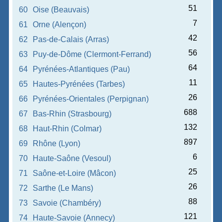
51
60
Oise (Beauvais)
7
61
Orne (Alençon)
42
62
Pas-de-Calais (Arras)
56
63
Puy-de-Dôme (Clermont-Ferrand)
64
64
Pyrénées-Atlantiques (Pau)
11
65
Hautes-Pyrénées (Tarbes)
26
66
Pyrénées-Orientales (Perpignan)
688
67
Bas-Rhin (Strasbourg)
132
68
Haut-Rhin (Colmar)
897
69
Rhône (Lyon)
6
70
Haute-Saône (Vesoul)
25
71
Saône-et-Loire (Mâcon)
26
72
Sarthe (Le Mans)
88
73
Savoie (Chambéry)
121
74
Haute-Savoie (Annecy)