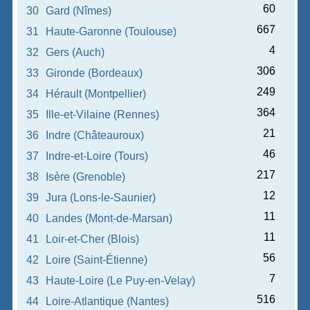
60
30
Gard (Nîmes)
667
31
Haute-Garonne (Toulouse)
4
32
Gers (Auch)
306
33
Gironde (Bordeaux)
249
34
Hérault (Montpellier)
364
35
Ille-et-Vilaine (Rennes)
21
36
Indre (Châteauroux)
46
37
Indre-et-Loire (Tours)
217
38
Isère (Grenoble)
12
39
Jura (Lons-le-Saunier)
11
40
Landes (Mont-de-Marsan)
11
41
Loir-et-Cher (Blois)
56
42
Loire (Saint-Étienne)
7
43
Haute-Loire (Le Puy-en-Velay)
516
44
Loire-Atlantique (Nantes)