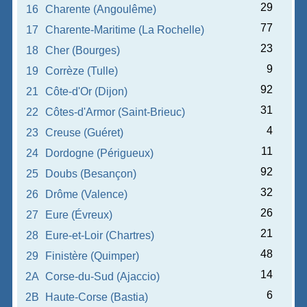
29
16
Charente (Angoulême)
77
17
Charente-Maritime (La Rochelle)
23
18
Cher (Bourges)
9
19
Corrèze (Tulle)
92
21
Côte-d'Or (Dijon)
31
22
Côtes-d'Armor (Saint-Brieuc)
4
23
Creuse (Guéret)
11
24
Dordogne (Périgueux)
92
25
Doubs (Besançon)
32
26
Drôme (Valence)
26
27
Eure (Évreux)
21
28
Eure-et-Loir (Chartres)
48
29
Finistère (Quimper)
14
2A
Corse-du-Sud (Ajaccio)
6
2B
Haute-Corse (Bastia)