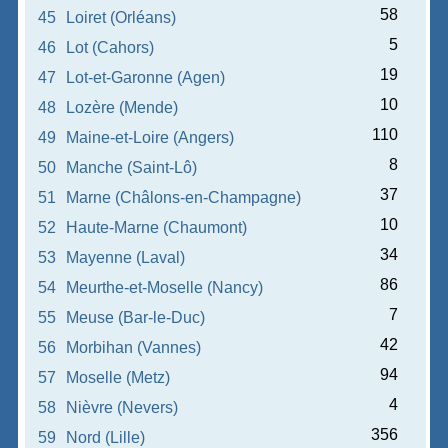
58
45
Loiret (Orléans)
5
46
Lot (Cahors)
19
47
Lot-et-Garonne (Agen)
10
48
Lozère (Mende)
110
49
Maine-et-Loire (Angers)
8
50
Manche (Saint-Lô)
37
51
Marne (Châlons-en-Champagne)
10
52
Haute-Marne (Chaumont)
34
53
Mayenne (Laval)
86
54
Meurthe-et-Moselle (Nancy)
7
55
Meuse (Bar-le-Duc)
42
56
Morbihan (Vannes)
94
57
Moselle (Metz)
4
58
Nièvre (Nevers)
356
59
Nord (Lille)