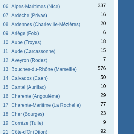
337
06
Alpes-Maritimes (Nice)
16
07
Ardèche (Privas)
20
08
Ardennes (Charleville-Mézières)
6
09
Ariège (Foix)
18
10
Aube (Troyes)
15
11
Aude (Carcassonne)
7
12
Aveyron (Rodez)
576
13
Bouches-du-Rhône (Marseille)
50
14
Calvados (Caen)
10
15
Cantal (Aurillac)
29
16
Charente (Angoulême)
77
17
Charente-Maritime (La Rochelle)
23
18
Cher (Bourges)
9
19
Corrèze (Tulle)
92
21
Côte-d'Or (Dijon)