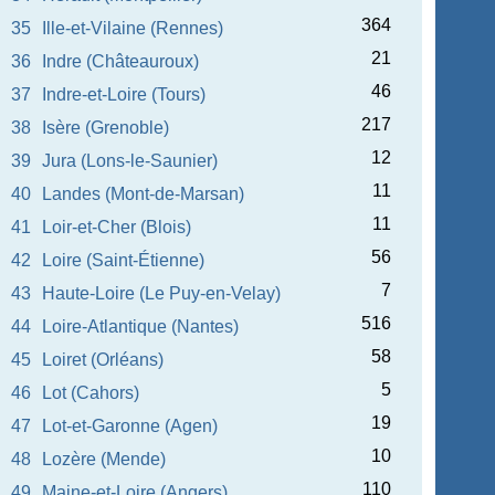
364
35
Ille-et-Vilaine (Rennes)
21
36
Indre (Châteauroux)
46
37
Indre-et-Loire (Tours)
217
38
Isère (Grenoble)
12
39
Jura (Lons-le-Saunier)
11
40
Landes (Mont-de-Marsan)
11
41
Loir-et-Cher (Blois)
56
42
Loire (Saint-Étienne)
7
43
Haute-Loire (Le Puy-en-Velay)
516
44
Loire-Atlantique (Nantes)
58
45
Loiret (Orléans)
5
46
Lot (Cahors)
19
47
Lot-et-Garonne (Agen)
10
48
Lozère (Mende)
110
49
Maine-et-Loire (Angers)