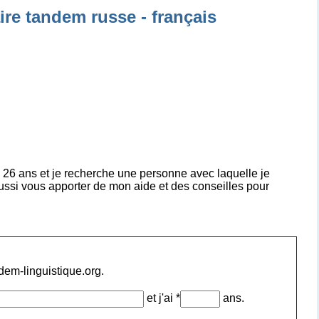
ire tandem russe - français
i 26 ans et je recherche une personne avec laquelle je
aussi vous apporter de mon aide et des conseilles pour
ndem-linguistique.org.
et j'ai *
ans.