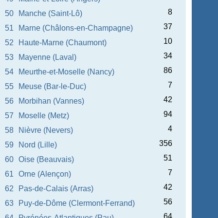
8
50
Manche (Saint-Lô)
37
51
Marne (Châlons-en-Champagne)
10
52
Haute-Marne (Chaumont)
34
53
Mayenne (Laval)
86
54
Meurthe-et-Moselle (Nancy)
7
55
Meuse (Bar-le-Duc)
42
56
Morbihan (Vannes)
94
57
Moselle (Metz)
4
58
Nièvre (Nevers)
356
59
Nord (Lille)
51
60
Oise (Beauvais)
7
61
Orne (Alençon)
42
62
Pas-de-Calais (Arras)
56
63
Puy-de-Dôme (Clermont-Ferrand)
64
64
Pyrénées-Atlantiques (Pau)