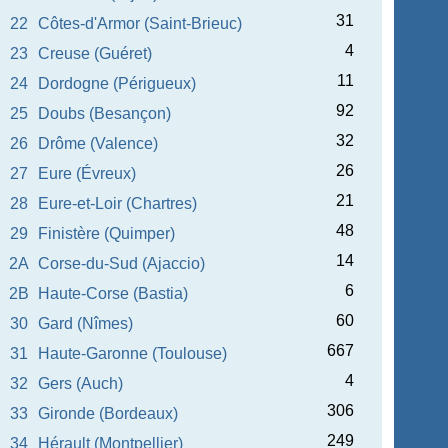
31
22
Côtes-d'Armor (Saint-Brieuc)
4
23
Creuse (Guéret)
11
24
Dordogne (Périgueux)
92
25
Doubs (Besançon)
32
26
Drôme (Valence)
26
27
Eure (Évreux)
21
28
Eure-et-Loir (Chartres)
48
29
Finistère (Quimper)
14
2A
Corse-du-Sud (Ajaccio)
6
2B
Haute-Corse (Bastia)
60
30
Gard (Nîmes)
667
31
Haute-Garonne (Toulouse)
4
32
Gers (Auch)
306
33
Gironde (Bordeaux)
249
34
Hérault (Montpellier)