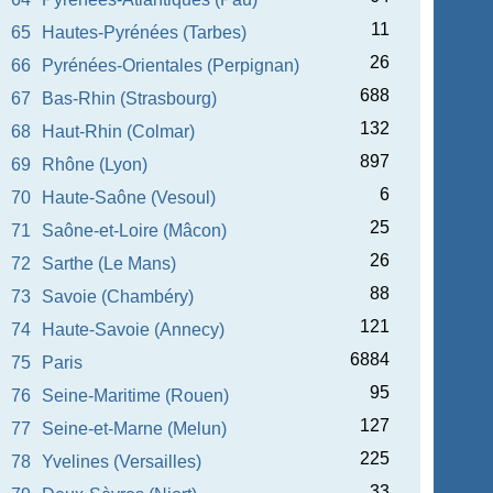
11
65
Hautes-Pyrénées (Tarbes)
26
66
Pyrénées-Orientales (Perpignan)
688
67
Bas-Rhin (Strasbourg)
132
68
Haut-Rhin (Colmar)
897
69
Rhône (Lyon)
6
70
Haute-Saône (Vesoul)
25
71
Saône-et-Loire (Mâcon)
26
72
Sarthe (Le Mans)
88
73
Savoie (Chambéry)
121
74
Haute-Savoie (Annecy)
6884
75
Paris
95
76
Seine-Maritime (Rouen)
127
77
Seine-et-Marne (Melun)
225
78
Yvelines (Versailles)
33