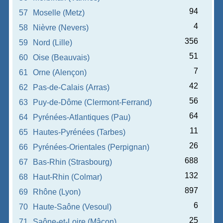
94
57
Moselle (Metz)
4
58
Nièvre (Nevers)
356
59
Nord (Lille)
51
60
Oise (Beauvais)
7
61
Orne (Alençon)
42
62
Pas-de-Calais (Arras)
56
63
Puy-de-Dôme (Clermont-Ferrand)
64
64
Pyrénées-Atlantiques (Pau)
11
65
Hautes-Pyrénées (Tarbes)
26
66
Pyrénées-Orientales (Perpignan)
688
67
Bas-Rhin (Strasbourg)
132
68
Haut-Rhin (Colmar)
897
69
Rhône (Lyon)
6
70
Haute-Saône (Vesoul)
25
71
Saône-et-Loire (Mâcon)