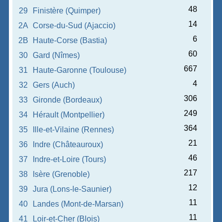
48
29
Finistère (Quimper)
14
2A
Corse-du-Sud (Ajaccio)
6
2B
Haute-Corse (Bastia)
60
30
Gard (Nîmes)
667
31
Haute-Garonne (Toulouse)
4
32
Gers (Auch)
306
33
Gironde (Bordeaux)
249
34
Hérault (Montpellier)
364
35
Ille-et-Vilaine (Rennes)
21
36
Indre (Châteauroux)
46
37
Indre-et-Loire (Tours)
217
38
Isère (Grenoble)
12
39
Jura (Lons-le-Saunier)
11
40
Landes (Mont-de-Marsan)
11
41
Loir-et-Cher (Blois)