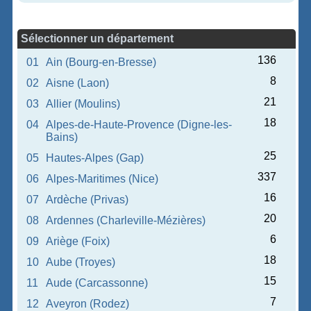
Sélectionner un département
136
01
Ain (Bourg-en-Bresse)
8
02
Aisne (Laon)
21
03
Allier (Moulins)
18
04
Alpes-de-Haute-Provence (Digne-les-
Bains)
25
05
Hautes-Alpes (Gap)
337
06
Alpes-Maritimes (Nice)
16
07
Ardèche (Privas)
20
08
Ardennes (Charleville-Mézières)
6
09
Ariège (Foix)
18
10
Aube (Troyes)
15
11
Aude (Carcassonne)
7
12
Aveyron (Rodez)