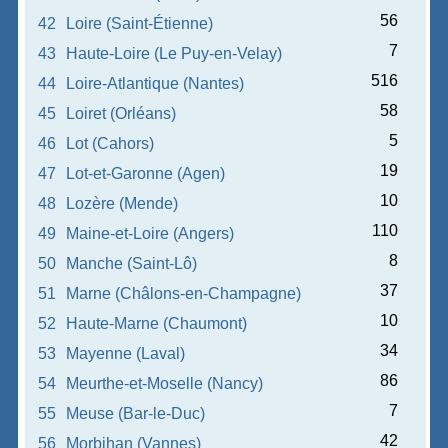
56
42
Loire (Saint-Étienne)
7
43
Haute-Loire (Le Puy-en-Velay)
516
44
Loire-Atlantique (Nantes)
58
45
Loiret (Orléans)
5
46
Lot (Cahors)
19
47
Lot-et-Garonne (Agen)
10
48
Lozère (Mende)
110
49
Maine-et-Loire (Angers)
8
50
Manche (Saint-Lô)
37
51
Marne (Châlons-en-Champagne)
10
52
Haute-Marne (Chaumont)
34
53
Mayenne (Laval)
86
54
Meurthe-et-Moselle (Nancy)
7
55
Meuse (Bar-le-Duc)
42
56
Morbihan (Vannes)