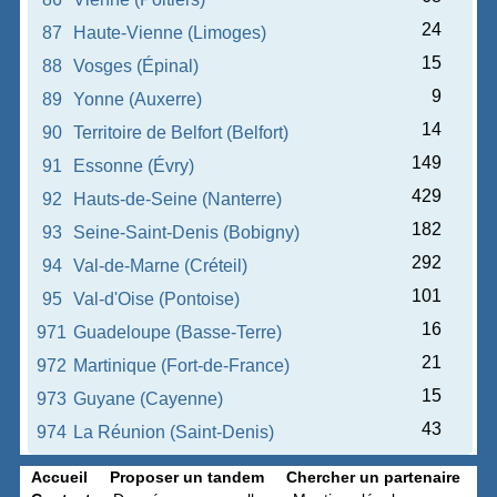
24
87
Haute-Vienne (Limoges)
15
88
Vosges (Épinal)
9
89
Yonne (Auxerre)
14
90
Territoire de Belfort (Belfort)
149
91
Essonne (Évry)
429
92
Hauts-de-Seine (Nanterre)
182
93
Seine-Saint-Denis (Bobigny)
292
94
Val-de-Marne (Créteil)
101
95
Val-d'Oise (Pontoise)
16
971
Guadeloupe (Basse-Terre)
21
972
Martinique (Fort-de-France)
15
973
Guyane (Cayenne)
43
974
La Réunion (Saint-Denis)
Accueil
Proposer un tandem
Chercher un partenaire