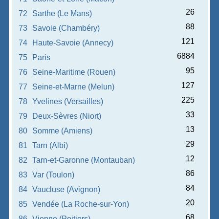
26
72
Sarthe (Le Mans)
88
73
Savoie (Chambéry)
121
74
Haute-Savoie (Annecy)
6884
75
Paris
95
76
Seine-Maritime (Rouen)
127
77
Seine-et-Marne (Melun)
225
78
Yvelines (Versailles)
33
79
Deux-Sèvres (Niort)
13
80
Somme (Amiens)
29
81
Tarn (Albi)
12
82
Tarn-et-Garonne (Montauban)
86
83
Var (Toulon)
84
84
Vaucluse (Avignon)
20
85
Vendée (La Roche-sur-Yon)
68
86
Vienne (Poitiers)