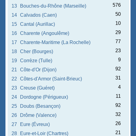
576
13
Bouches-du-Rhône (Marseille)
50
14
Calvados (Caen)
10
15
Cantal (Aurillac)
29
16
Charente (Angoulême)
77
17
Charente-Maritime (La Rochelle)
23
18
Cher (Bourges)
9
19
Corrèze (Tulle)
92
21
Côte-d'Or (Dijon)
31
22
Côtes-d'Armor (Saint-Brieuc)
4
23
Creuse (Guéret)
11
24
Dordogne (Périgueux)
92
25
Doubs (Besançon)
32
26
Drôme (Valence)
26
27
Eure (Évreux)
21
28
Eure-et-Loir (Chartres)