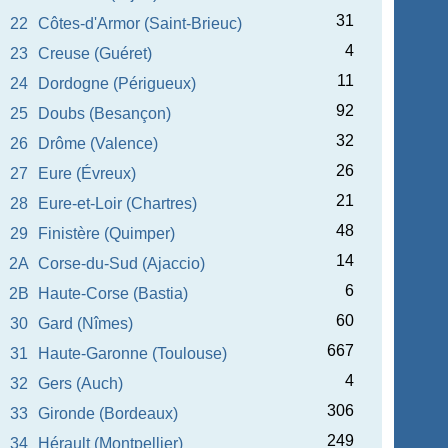
31
22
Côtes-d'Armor (Saint-Brieuc)
4
23
Creuse (Guéret)
11
24
Dordogne (Périgueux)
92
25
Doubs (Besançon)
32
26
Drôme (Valence)
26
27
Eure (Évreux)
21
28
Eure-et-Loir (Chartres)
48
29
Finistère (Quimper)
14
2A
Corse-du-Sud (Ajaccio)
6
2B
Haute-Corse (Bastia)
60
30
Gard (Nîmes)
667
31
Haute-Garonne (Toulouse)
4
32
Gers (Auch)
306
33
Gironde (Bordeaux)
249
34
Hérault (Montpellier)