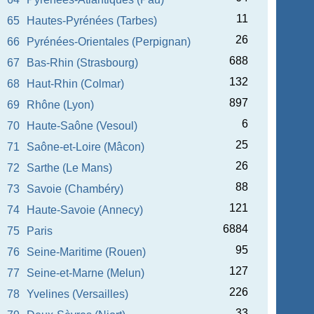
11
65
Hautes-Pyrénées (Tarbes)
26
66
Pyrénées-Orientales (Perpignan)
688
67
Bas-Rhin (Strasbourg)
132
68
Haut-Rhin (Colmar)
897
69
Rhône (Lyon)
6
70
Haute-Saône (Vesoul)
25
71
Saône-et-Loire (Mâcon)
26
72
Sarthe (Le Mans)
88
73
Savoie (Chambéry)
121
74
Haute-Savoie (Annecy)
6884
75
Paris
95
76
Seine-Maritime (Rouen)
127
77
Seine-et-Marne (Melun)
226
78
Yvelines (Versailles)
33