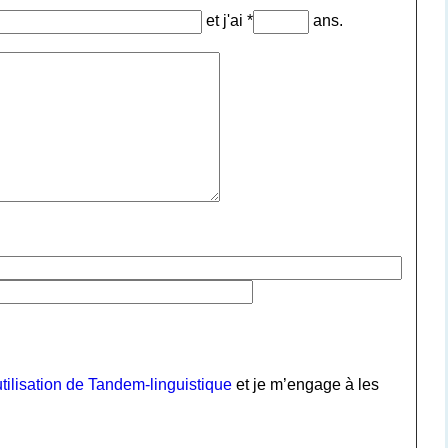
et j'ai *
ans.
tilisation de Tandem-linguistique
et je m’engage à les