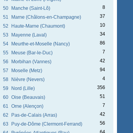
8
50
Manche (Saint-Lô)
37
51
Marne (Châlons-en-Champagne)
10
52
Haute-Marne (Chaumont)
34
53
Mayenne (Laval)
86
54
Meurthe-et-Moselle (Nancy)
7
55
Meuse (Bar-le-Duc)
42
56
Morbihan (Vannes)
94
57
Moselle (Metz)
4
58
Nièvre (Nevers)
356
59
Nord (Lille)
51
60
Oise (Beauvais)
7
61
Orne (Alençon)
42
62
Pas-de-Calais (Arras)
56
63
Puy-de-Dôme (Clermont-Ferrand)
64
64
Pyrénées-Atlantiques (Pau)