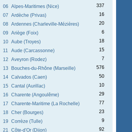
337
06
Alpes-Maritimes (Nice)
16
07
Ardèche (Privas)
20
08
Ardennes (Charleville-Mézières)
6
09
Ariège (Foix)
18
10
Aube (Troyes)
15
11
Aude (Carcassonne)
7
12
Aveyron (Rodez)
576
13
Bouches-du-Rhône (Marseille)
50
14
Calvados (Caen)
10
15
Cantal (Aurillac)
29
16
Charente (Angoulême)
77
17
Charente-Maritime (La Rochelle)
23
18
Cher (Bourges)
9
19
Corrèze (Tulle)
92
21
Côte-d'Or (Dijon)