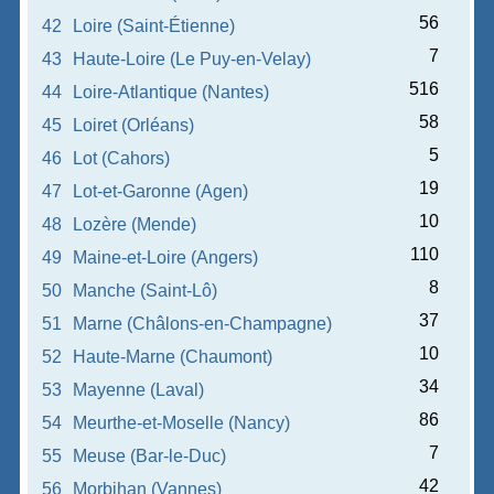
56
42
Loire (Saint-Étienne)
7
43
Haute-Loire (Le Puy-en-Velay)
516
44
Loire-Atlantique (Nantes)
58
45
Loiret (Orléans)
5
46
Lot (Cahors)
19
47
Lot-et-Garonne (Agen)
10
48
Lozère (Mende)
110
49
Maine-et-Loire (Angers)
8
50
Manche (Saint-Lô)
37
51
Marne (Châlons-en-Champagne)
10
52
Haute-Marne (Chaumont)
34
53
Mayenne (Laval)
86
54
Meurthe-et-Moselle (Nancy)
7
55
Meuse (Bar-le-Duc)
42
56
Morbihan (Vannes)