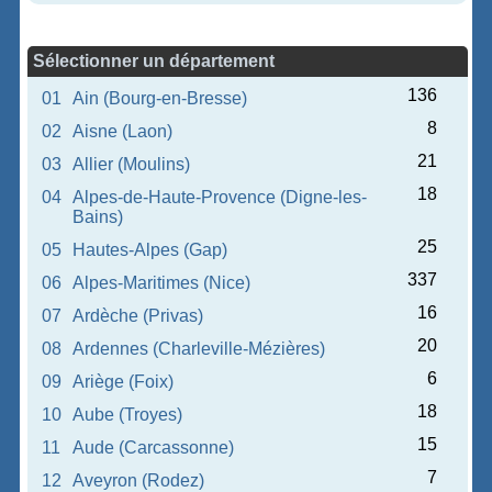
Sélectionner un département
136
01
Ain (Bourg-en-Bresse)
8
02
Aisne (Laon)
21
03
Allier (Moulins)
18
04
Alpes-de-Haute-Provence (Digne-les-
Bains)
25
05
Hautes-Alpes (Gap)
337
06
Alpes-Maritimes (Nice)
16
07
Ardèche (Privas)
20
08
Ardennes (Charleville-Mézières)
6
09
Ariège (Foix)
18
10
Aube (Troyes)
15
11
Aude (Carcassonne)
7
12
Aveyron (Rodez)