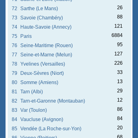
26
72
Sarthe (Le Mans)
88
73
Savoie (Chambéry)
121
74
Haute-Savoie (Annecy)
6884
75
Paris
95
76
Seine-Maritime (Rouen)
127
77
Seine-et-Marne (Melun)
226
78
Yvelines (Versailles)
33
79
Deux-Sèvres (Niort)
13
80
Somme (Amiens)
29
81
Tarn (Albi)
12
82
Tarn-et-Garonne (Montauban)
86
83
Var (Toulon)
84
84
Vaucluse (Avignon)
20
85
Vendée (La Roche-sur-Yon)
68
86
Vienne (Poitiers)