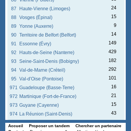
24
87
Haute-Vienne (Limoges)
15
88
Vosges (Épinal)
9
89
Yonne (Auxerre)
14
90
Territoire de Belfort (Belfort)
149
91
Essonne (Évry)
429
92
Hauts-de-Seine (Nanterre)
182
93
Seine-Saint-Denis (Bobigny)
292
94
Val-de-Marne (Créteil)
101
95
Val-d'Oise (Pontoise)
16
971
Guadeloupe (Basse-Terre)
21
972
Martinique (Fort-de-France)
15
973
Guyane (Cayenne)
43
974
La Réunion (Saint-Denis)
Accueil
Proposer un tandem
Chercher un partenaire