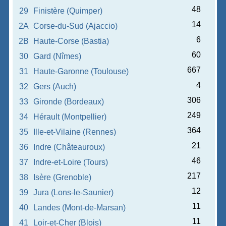
48
29
Finistère (Quimper)
14
2A
Corse-du-Sud (Ajaccio)
6
2B
Haute-Corse (Bastia)
60
30
Gard (Nîmes)
667
31
Haute-Garonne (Toulouse)
4
32
Gers (Auch)
306
33
Gironde (Bordeaux)
249
34
Hérault (Montpellier)
364
35
Ille-et-Vilaine (Rennes)
21
36
Indre (Châteauroux)
46
37
Indre-et-Loire (Tours)
217
38
Isère (Grenoble)
12
39
Jura (Lons-le-Saunier)
11
40
Landes (Mont-de-Marsan)
11
41
Loir-et-Cher (Blois)