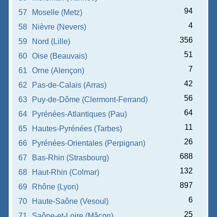
94
57
Moselle (Metz)
4
58
Nièvre (Nevers)
356
59
Nord (Lille)
51
60
Oise (Beauvais)
7
61
Orne (Alençon)
42
62
Pas-de-Calais (Arras)
56
63
Puy-de-Dôme (Clermont-Ferrand)
64
64
Pyrénées-Atlantiques (Pau)
11
65
Hautes-Pyrénées (Tarbes)
26
66
Pyrénées-Orientales (Perpignan)
688
67
Bas-Rhin (Strasbourg)
132
68
Haut-Rhin (Colmar)
897
69
Rhône (Lyon)
6
70
Haute-Saône (Vesoul)
25
71
Saône-et-Loire (Mâcon)