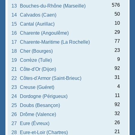
576
13
Bouches-du-Rhône (Marseille)
50
14
Calvados (Caen)
10
15
Cantal (Aurillac)
29
16
Charente (Angoulême)
77
17
Charente-Maritime (La Rochelle)
23
18
Cher (Bourges)
9
19
Corrèze (Tulle)
92
21
Côte-d'Or (Dijon)
31
22
Côtes-d'Armor (Saint-Brieuc)
4
23
Creuse (Guéret)
11
24
Dordogne (Périgueux)
92
25
Doubs (Besançon)
32
26
Drôme (Valence)
26
27
Eure (Évreux)
21
28
Eure-et-Loir (Chartres)