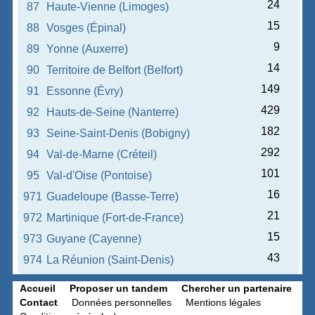
24
87
Haute-Vienne (Limoges)
15
88
Vosges (Épinal)
9
89
Yonne (Auxerre)
14
90
Territoire de Belfort (Belfort)
149
91
Essonne (Évry)
429
92
Hauts-de-Seine (Nanterre)
182
93
Seine-Saint-Denis (Bobigny)
292
94
Val-de-Marne (Créteil)
101
95
Val-d'Oise (Pontoise)
16
971
Guadeloupe (Basse-Terre)
21
972
Martinique (Fort-de-France)
15
973
Guyane (Cayenne)
43
974
La Réunion (Saint-Denis)
Accueil
Proposer un tandem
Chercher un partenaire
Contact
Données personnelles
Mentions légales