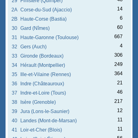
29
Finistère (Quimper)
14
2A
Corse-du-Sud (Ajaccio)
6
2B
Haute-Corse (Bastia)
60
30
Gard (Nîmes)
667
31
Haute-Garonne (Toulouse)
4
32
Gers (Auch)
306
33
Gironde (Bordeaux)
249
34
Hérault (Montpellier)
364
35
Ille-et-Vilaine (Rennes)
21
36
Indre (Châteauroux)
46
37
Indre-et-Loire (Tours)
217
38
Isère (Grenoble)
12
39
Jura (Lons-le-Saunier)
11
40
Landes (Mont-de-Marsan)
11
41
Loir-et-Cher (Blois)