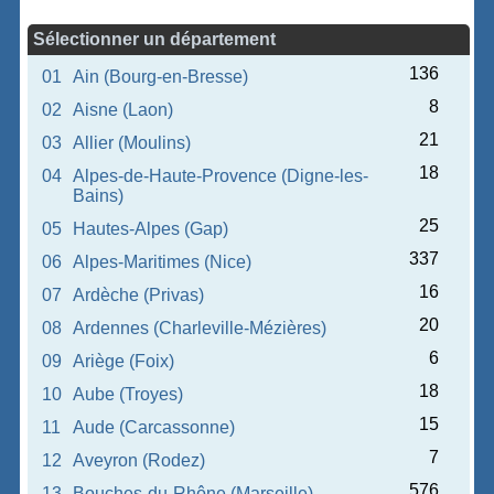
Sélectionner un département
136
01
Ain (Bourg-en-Bresse)
8
02
Aisne (Laon)
21
03
Allier (Moulins)
18
04
Alpes-de-Haute-Provence (Digne-les-
Bains)
25
05
Hautes-Alpes (Gap)
337
06
Alpes-Maritimes (Nice)
16
07
Ardèche (Privas)
20
08
Ardennes (Charleville-Mézières)
6
09
Ariège (Foix)
18
10
Aube (Troyes)
15
11
Aude (Carcassonne)
7
12
Aveyron (Rodez)
576
13
Bouches-du-Rhône (Marseille)