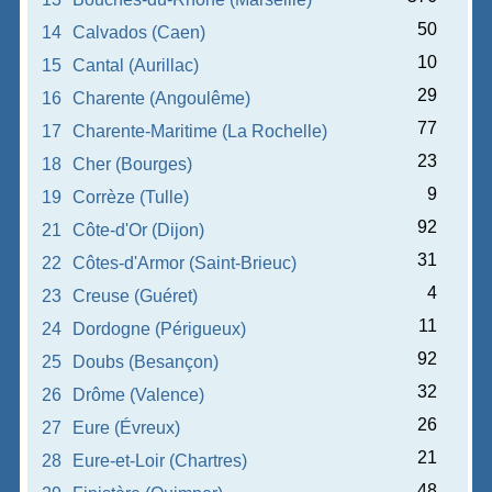
50
14
Calvados (Caen)
10
15
Cantal (Aurillac)
29
16
Charente (Angoulême)
77
17
Charente-Maritime (La Rochelle)
23
18
Cher (Bourges)
9
19
Corrèze (Tulle)
92
21
Côte-d'Or (Dijon)
31
22
Côtes-d'Armor (Saint-Brieuc)
4
23
Creuse (Guéret)
11
24
Dordogne (Périgueux)
92
25
Doubs (Besançon)
32
26
Drôme (Valence)
26
27
Eure (Évreux)
21
28
Eure-et-Loir (Chartres)
48