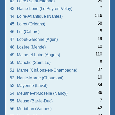
56
42
Loire (Saint-Étienne)
7
43
Haute-Loire (Le Puy-en-Velay)
516
44
Loire-Atlantique (Nantes)
58
45
Loiret (Orléans)
5
46
Lot (Cahors)
19
47
Lot-et-Garonne (Agen)
10
48
Lozère (Mende)
110
49
Maine-et-Loire (Angers)
8
50
Manche (Saint-Lô)
37
51
Marne (Châlons-en-Champagne)
10
52
Haute-Marne (Chaumont)
34
53
Mayenne (Laval)
86
54
Meurthe-et-Moselle (Nancy)
7
55
Meuse (Bar-le-Duc)
42
56
Morbihan (Vannes)