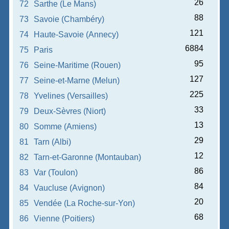
26
72
Sarthe (Le Mans)
88
73
Savoie (Chambéry)
121
74
Haute-Savoie (Annecy)
6884
75
Paris
95
76
Seine-Maritime (Rouen)
127
77
Seine-et-Marne (Melun)
225
78
Yvelines (Versailles)
33
79
Deux-Sèvres (Niort)
13
80
Somme (Amiens)
29
81
Tarn (Albi)
12
82
Tarn-et-Garonne (Montauban)
86
83
Var (Toulon)
84
84
Vaucluse (Avignon)
20
85
Vendée (La Roche-sur-Yon)
68
86
Vienne (Poitiers)