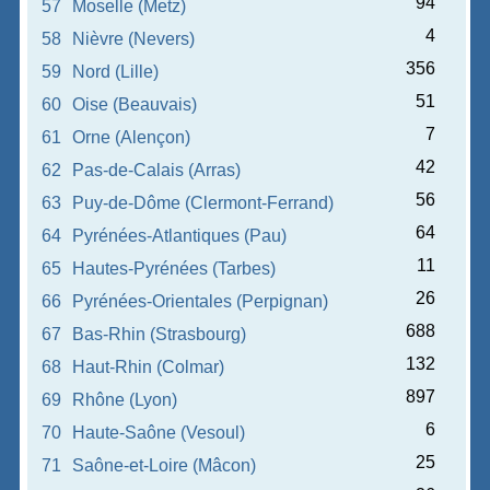
94
57
Moselle (Metz)
4
58
Nièvre (Nevers)
356
59
Nord (Lille)
51
60
Oise (Beauvais)
7
61
Orne (Alençon)
42
62
Pas-de-Calais (Arras)
56
63
Puy-de-Dôme (Clermont-Ferrand)
64
64
Pyrénées-Atlantiques (Pau)
11
65
Hautes-Pyrénées (Tarbes)
26
66
Pyrénées-Orientales (Perpignan)
688
67
Bas-Rhin (Strasbourg)
132
68
Haut-Rhin (Colmar)
897
69
Rhône (Lyon)
6
70
Haute-Saône (Vesoul)
25
71
Saône-et-Loire (Mâcon)