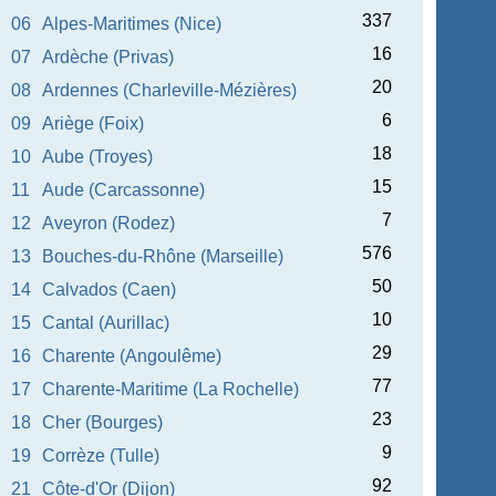
337
06
Alpes-Maritimes (Nice)
16
07
Ardèche (Privas)
20
08
Ardennes (Charleville-Mézières)
6
09
Ariège (Foix)
18
10
Aube (Troyes)
15
11
Aude (Carcassonne)
7
12
Aveyron (Rodez)
576
13
Bouches-du-Rhône (Marseille)
50
14
Calvados (Caen)
10
15
Cantal (Aurillac)
29
16
Charente (Angoulême)
77
17
Charente-Maritime (La Rochelle)
23
18
Cher (Bourges)
9
19
Corrèze (Tulle)
92
21
Côte-d'Or (Dijon)