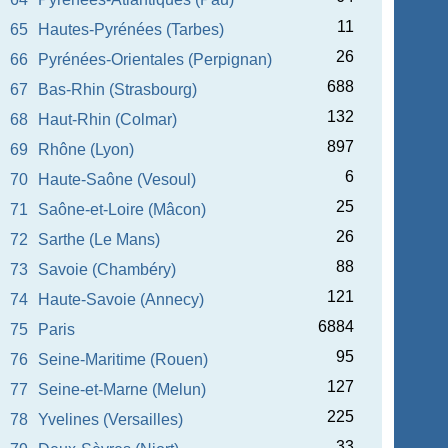
11
65
Hautes-Pyrénées (Tarbes)
26
66
Pyrénées-Orientales (Perpignan)
688
67
Bas-Rhin (Strasbourg)
132
68
Haut-Rhin (Colmar)
897
69
Rhône (Lyon)
6
70
Haute-Saône (Vesoul)
25
71
Saône-et-Loire (Mâcon)
26
72
Sarthe (Le Mans)
88
73
Savoie (Chambéry)
121
74
Haute-Savoie (Annecy)
6884
75
Paris
95
76
Seine-Maritime (Rouen)
127
77
Seine-et-Marne (Melun)
225
78
Yvelines (Versailles)
33