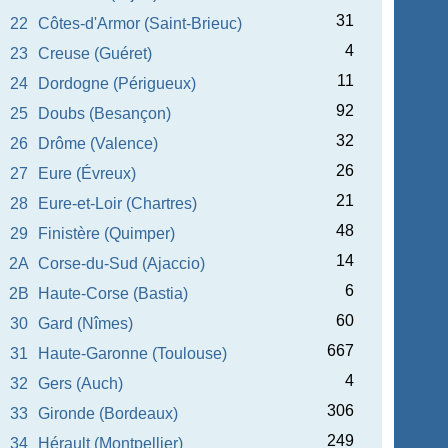
31
22
Côtes-d'Armor (Saint-Brieuc)
4
23
Creuse (Guéret)
11
24
Dordogne (Périgueux)
92
25
Doubs (Besançon)
32
26
Drôme (Valence)
26
27
Eure (Évreux)
21
28
Eure-et-Loir (Chartres)
48
29
Finistère (Quimper)
14
2A
Corse-du-Sud (Ajaccio)
6
2B
Haute-Corse (Bastia)
60
30
Gard (Nîmes)
667
31
Haute-Garonne (Toulouse)
4
32
Gers (Auch)
306
33
Gironde (Bordeaux)
249
34
Hérault (Montpellier)