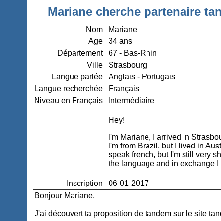
Mariane cherche partenaire tan
Nom
Mariane
Age
34 ans
Département
67 - Bas-Rhin
Ville
Strasbourg
Langue parlée
Anglais - Portugais
Langue recherchée
Français
Niveau en Français
Intermédiaire
Hey!
I'm Mariane, I arrived in Strasbo
I'm from Brazil, but I lived in Aus
speak french, but I'm still very 
the language and in exchange I 
Inscription
06-01-2017
Bonjour Mariane,
J'ai découvert ta proposition de tandem sur le site ta