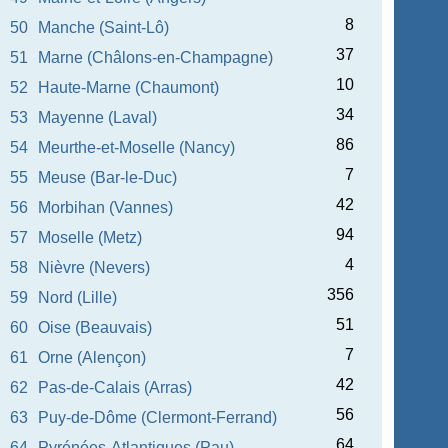
8
50
Manche (Saint-Lô)
37
51
Marne (Châlons-en-Champagne)
10
52
Haute-Marne (Chaumont)
34
53
Mayenne (Laval)
86
54
Meurthe-et-Moselle (Nancy)
7
55
Meuse (Bar-le-Duc)
42
56
Morbihan (Vannes)
94
57
Moselle (Metz)
4
58
Nièvre (Nevers)
356
59
Nord (Lille)
51
60
Oise (Beauvais)
7
61
Orne (Alençon)
42
62
Pas-de-Calais (Arras)
56
63
Puy-de-Dôme (Clermont-Ferrand)
64
64
Pyrénées-Atlantiques (Pau)