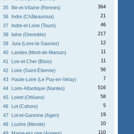
364
35
Ille-et-Vilaine (Rennes)
21
36
Indre (Châteauroux)
46
37
Indre-et-Loire (Tours)
217
38
Isère (Grenoble)
12
39
Jura (Lons-le-Saunier)
11
40
Landes (Mont-de-Marsan)
11
41
Loir-et-Cher (Blois)
56
42
Loire (Saint-Étienne)
7
43
Haute-Loire (Le Puy-en-Velay)
516
44
Loire-Atlantique (Nantes)
58
45
Loiret (Orléans)
5
46
Lot (Cahors)
19
47
Lot-et-Garonne (Agen)
10
48
Lozère (Mende)
110
49
Maine-et-Loire (Angers)