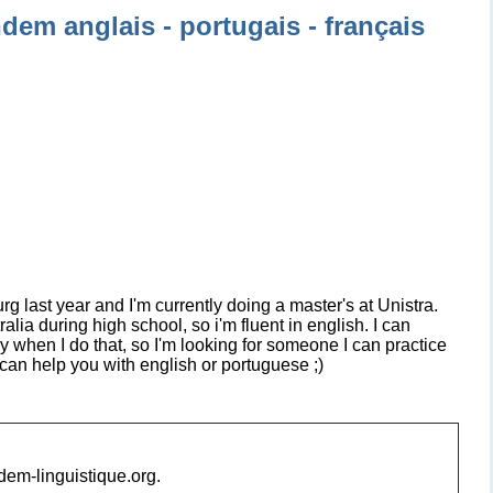
dem anglais - portugais - français
urg last year and I'm currently doing a master's at Unistra.
tralia during high school, so i'm fluent in english. I can
shy when I do that, so I'm looking for someone I can practice
can help you with english or portuguese ;)
ndem-linguistique.org.