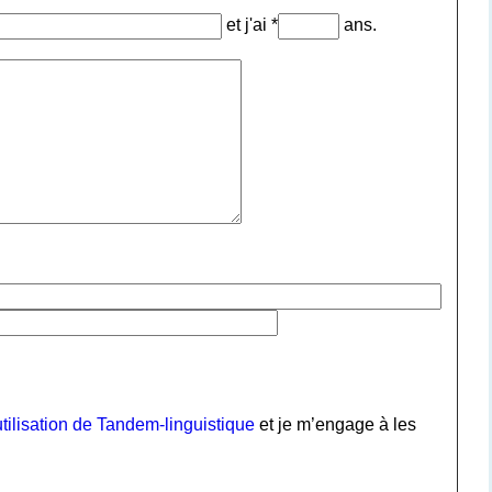
et j'ai *
ans.
tilisation de Tandem-linguistique
et je m’engage à les