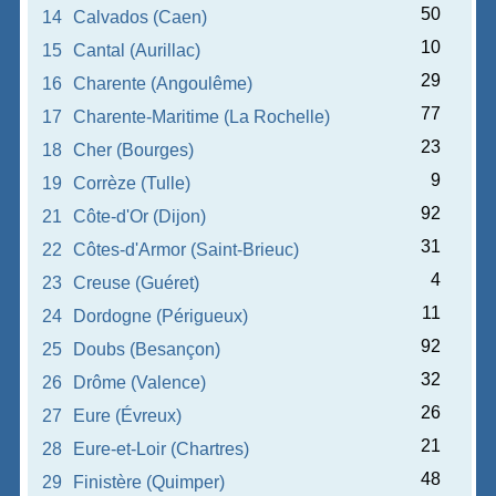
50
14
Calvados (Caen)
10
15
Cantal (Aurillac)
29
16
Charente (Angoulême)
77
17
Charente-Maritime (La Rochelle)
23
18
Cher (Bourges)
9
19
Corrèze (Tulle)
92
21
Côte-d'Or (Dijon)
31
22
Côtes-d'Armor (Saint-Brieuc)
4
23
Creuse (Guéret)
11
24
Dordogne (Périgueux)
92
25
Doubs (Besançon)
32
26
Drôme (Valence)
26
27
Eure (Évreux)
21
28
Eure-et-Loir (Chartres)
48
29
Finistère (Quimper)