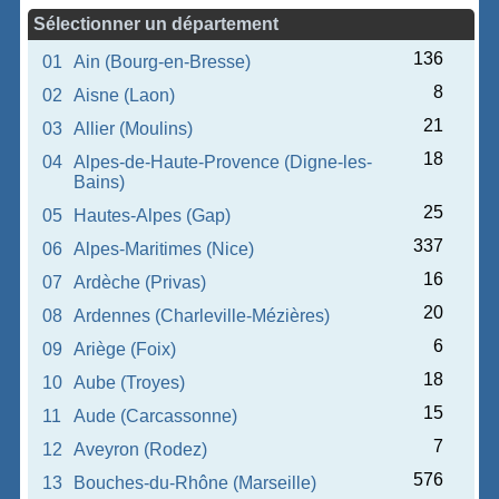
Sélectionner un département
136
01
Ain (Bourg-en-Bresse)
8
02
Aisne (Laon)
21
03
Allier (Moulins)
18
04
Alpes-de-Haute-Provence (Digne-les-
Bains)
25
05
Hautes-Alpes (Gap)
337
06
Alpes-Maritimes (Nice)
16
07
Ardèche (Privas)
20
08
Ardennes (Charleville-Mézières)
6
09
Ariège (Foix)
18
10
Aube (Troyes)
15
11
Aude (Carcassonne)
7
12
Aveyron (Rodez)
576
13
Bouches-du-Rhône (Marseille)