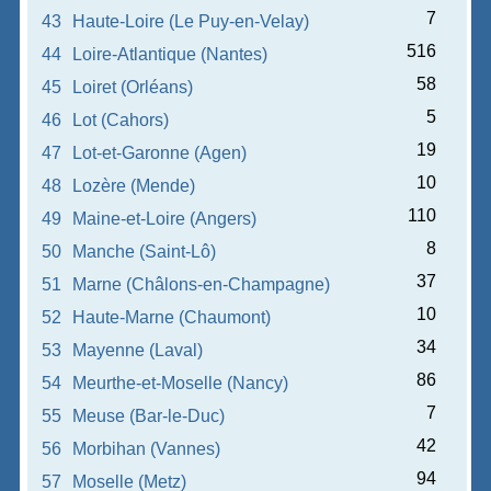
7
43
Haute-Loire (Le Puy-en-Velay)
516
44
Loire-Atlantique (Nantes)
58
45
Loiret (Orléans)
5
46
Lot (Cahors)
19
47
Lot-et-Garonne (Agen)
10
48
Lozère (Mende)
110
49
Maine-et-Loire (Angers)
8
50
Manche (Saint-Lô)
37
51
Marne (Châlons-en-Champagne)
10
52
Haute-Marne (Chaumont)
34
53
Mayenne (Laval)
86
54
Meurthe-et-Moselle (Nancy)
7
55
Meuse (Bar-le-Duc)
42
56
Morbihan (Vannes)
94
57
Moselle (Metz)