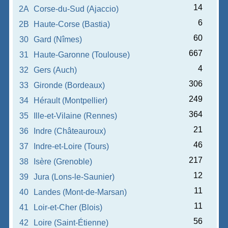
14
2A
Corse-du-Sud (Ajaccio)
6
2B
Haute-Corse (Bastia)
60
30
Gard (Nîmes)
667
31
Haute-Garonne (Toulouse)
4
32
Gers (Auch)
306
33
Gironde (Bordeaux)
249
34
Hérault (Montpellier)
364
35
Ille-et-Vilaine (Rennes)
21
36
Indre (Châteauroux)
46
37
Indre-et-Loire (Tours)
217
38
Isère (Grenoble)
12
39
Jura (Lons-le-Saunier)
11
40
Landes (Mont-de-Marsan)
11
41
Loir-et-Cher (Blois)
56
42
Loire (Saint-Étienne)