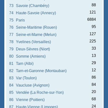
88
73
Savoie (Chambéry)
121
74
Haute-Savoie (Annecy)
6884
75
Paris
95
76
Seine-Maritime (Rouen)
127
77
Seine-et-Marne (Melun)
225
78
Yvelines (Versailles)
33
79
Deux-Sèvres (Niort)
13
80
Somme (Amiens)
29
81
Tarn (Albi)
12
82
Tarn-et-Garonne (Montauban)
86
83
Var (Toulon)
84
84
Vaucluse (Avignon)
20
85
Vendée (La Roche-sur-Yon)
68
86
Vienne (Poitiers)
24
87
Haute-Vienne (Limoges)