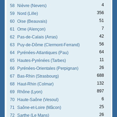
4
58
Nièvre (Nevers)
356
59
Nord (Lille)
51
60
Oise (Beauvais)
7
61
Orne (Alençon)
42
62
Pas-de-Calais (Arras)
56
63
Puy-de-Dôme (Clermont-Ferrand)
64
64
Pyrénées-Atlantiques (Pau)
11
65
Hautes-Pyrénées (Tarbes)
26
66
Pyrénées-Orientales (Perpignan)
688
67
Bas-Rhin (Strasbourg)
132
68
Haut-Rhin (Colmar)
897
69
Rhône (Lyon)
6
70
Haute-Saône (Vesoul)
25
71
Saône-et-Loire (Mâcon)
26
72
Sarthe (Le Mans)