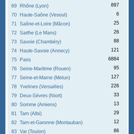
897
69
Rhône (Lyon)
6
70
Haute-Saône (Vesoul)
25
71
Saône-et-Loire (Mâcon)
26
72
Sarthe (Le Mans)
88
73
Savoie (Chambéry)
121
74
Haute-Savoie (Annecy)
6884
75
Paris
95
76
Seine-Maritime (Rouen)
127
77
Seine-et-Marne (Melun)
226
78
Yvelines (Versailles)
33
79
Deux-Sèvres (Niort)
13
80
Somme (Amiens)
29
81
Tarn (Albi)
12
82
Tarn-et-Garonne (Montauban)
86
83
Var (Toulon)