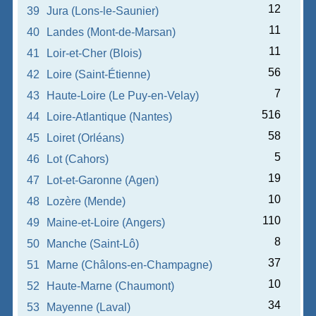
12
39
Jura (Lons-le-Saunier)
11
40
Landes (Mont-de-Marsan)
11
41
Loir-et-Cher (Blois)
56
42
Loire (Saint-Étienne)
7
43
Haute-Loire (Le Puy-en-Velay)
516
44
Loire-Atlantique (Nantes)
58
45
Loiret (Orléans)
5
46
Lot (Cahors)
19
47
Lot-et-Garonne (Agen)
10
48
Lozère (Mende)
110
49
Maine-et-Loire (Angers)
8
50
Manche (Saint-Lô)
37
51
Marne (Châlons-en-Champagne)
10
52
Haute-Marne (Chaumont)
34
53
Mayenne (Laval)