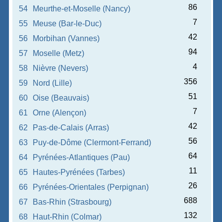
86
54
Meurthe-et-Moselle (Nancy)
7
55
Meuse (Bar-le-Duc)
42
56
Morbihan (Vannes)
94
57
Moselle (Metz)
4
58
Nièvre (Nevers)
356
59
Nord (Lille)
51
60
Oise (Beauvais)
7
61
Orne (Alençon)
42
62
Pas-de-Calais (Arras)
56
63
Puy-de-Dôme (Clermont-Ferrand)
64
64
Pyrénées-Atlantiques (Pau)
11
65
Hautes-Pyrénées (Tarbes)
26
66
Pyrénées-Orientales (Perpignan)
688
67
Bas-Rhin (Strasbourg)
132
68
Haut-Rhin (Colmar)