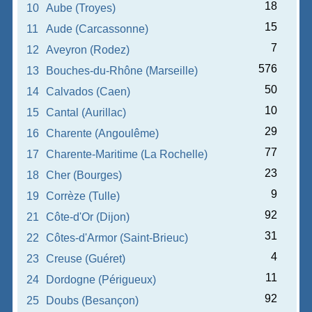
18
10
Aube (Troyes)
15
11
Aude (Carcassonne)
7
12
Aveyron (Rodez)
576
13
Bouches-du-Rhône (Marseille)
50
14
Calvados (Caen)
10
15
Cantal (Aurillac)
29
16
Charente (Angoulême)
77
17
Charente-Maritime (La Rochelle)
23
18
Cher (Bourges)
9
19
Corrèze (Tulle)
92
21
Côte-d'Or (Dijon)
31
22
Côtes-d'Armor (Saint-Brieuc)
4
23
Creuse (Guéret)
11
24
Dordogne (Périgueux)
92
25
Doubs (Besançon)