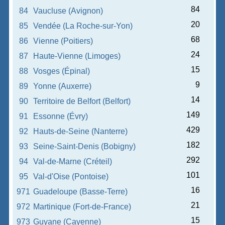
84
84
Vaucluse (Avignon)
20
85
Vendée (La Roche-sur-Yon)
68
86
Vienne (Poitiers)
24
87
Haute-Vienne (Limoges)
15
88
Vosges (Épinal)
9
89
Yonne (Auxerre)
14
90
Territoire de Belfort (Belfort)
149
91
Essonne (Évry)
429
92
Hauts-de-Seine (Nanterre)
182
93
Seine-Saint-Denis (Bobigny)
292
94
Val-de-Marne (Créteil)
101
95
Val-d'Oise (Pontoise)
16
971
Guadeloupe (Basse-Terre)
21
972
Martinique (Fort-de-France)
15
973
Guyane (Cayenne)