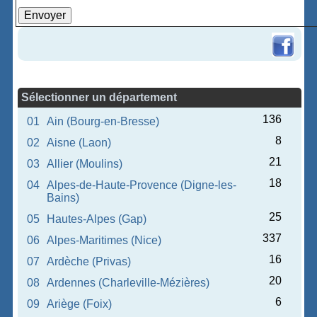
Sélectionner un département
136
01
Ain (Bourg-en-Bresse)
8
02
Aisne (Laon)
21
03
Allier (Moulins)
18
04
Alpes-de-Haute-Provence (Digne-les-
Bains)
25
05
Hautes-Alpes (Gap)
337
06
Alpes-Maritimes (Nice)
16
07
Ardèche (Privas)
20
08
Ardennes (Charleville-Mézières)
6
09
Ariège (Foix)