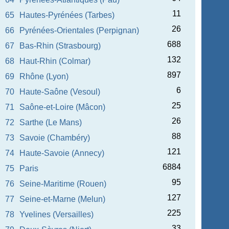
11
65
Hautes-Pyrénées (Tarbes)
26
66
Pyrénées-Orientales (Perpignan)
688
67
Bas-Rhin (Strasbourg)
132
68
Haut-Rhin (Colmar)
897
69
Rhône (Lyon)
6
70
Haute-Saône (Vesoul)
25
71
Saône-et-Loire (Mâcon)
26
72
Sarthe (Le Mans)
88
73
Savoie (Chambéry)
121
74
Haute-Savoie (Annecy)
6884
75
Paris
95
76
Seine-Maritime (Rouen)
127
77
Seine-et-Marne (Melun)
225
78
Yvelines (Versailles)
33