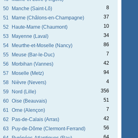
8
50
Manche (Saint-Lô)
37
51
Marne (Châlons-en-Champagne)
10
52
Haute-Marne (Chaumont)
34
53
Mayenne (Laval)
86
54
Meurthe-et-Moselle (Nancy)
7
55
Meuse (Bar-le-Duc)
42
56
Morbihan (Vannes)
94
57
Moselle (Metz)
4
58
Nièvre (Nevers)
356
59
Nord (Lille)
51
60
Oise (Beauvais)
7
61
Orne (Alençon)
42
62
Pas-de-Calais (Arras)
56
63
Puy-de-Dôme (Clermont-Ferrand)
64
64
Pyrénées-Atlantiques (Pau)