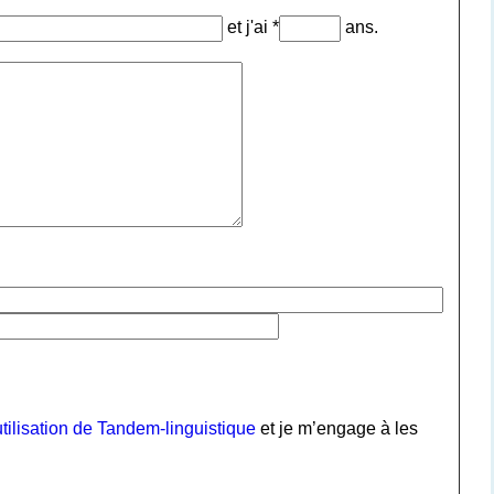
et j'ai *
ans.
tilisation de Tandem-linguistique
et je m’engage à les