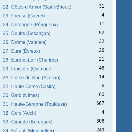
31
22
Côtes-d'Armor (Saint-Brieuc)
4
23
Creuse (Guéret)
11
24
Dordogne (Périgueux)
92
25
Doubs (Besançon)
32
26
Drôme (Valence)
26
27
Eure (Évreux)
21
28
Eure-et-Loir (Chartres)
48
29
Finistère (Quimper)
14
2A
Corse-du-Sud (Ajaccio)
6
2B
Haute-Corse (Bastia)
60
30
Gard (Nîmes)
667
31
Haute-Garonne (Toulouse)
4
32
Gers (Auch)
306
33
Gironde (Bordeaux)
249
34
Hérault (Montpellier)