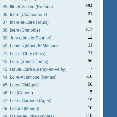
364
35
Ille-et-Vilaine (Rennes)
21
36
Indre (Châteauroux)
46
37
Indre-et-Loire (Tours)
217
38
Isère (Grenoble)
12
39
Jura (Lons-le-Saunier)
11
40
Landes (Mont-de-Marsan)
11
41
Loir-et-Cher (Blois)
56
42
Loire (Saint-Étienne)
7
43
Haute-Loire (Le Puy-en-Velay)
516
44
Loire-Atlantique (Nantes)
58
45
Loiret (Orléans)
5
46
Lot (Cahors)
19
47
Lot-et-Garonne (Agen)
10
48
Lozère (Mende)
110
49
Maine-et-Loire (Angers)