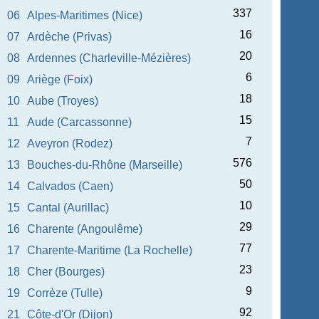
337
06
Alpes-Maritimes (Nice)
16
07
Ardèche (Privas)
20
08
Ardennes (Charleville-Mézières)
6
09
Ariège (Foix)
18
10
Aube (Troyes)
15
11
Aude (Carcassonne)
7
12
Aveyron (Rodez)
576
13
Bouches-du-Rhône (Marseille)
50
14
Calvados (Caen)
10
15
Cantal (Aurillac)
29
16
Charente (Angoulême)
77
17
Charente-Maritime (La Rochelle)
23
18
Cher (Bourges)
9
19
Corrèze (Tulle)
92
21
Côte-d'Or (Dijon)