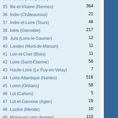
364
35
Ille-et-Vilaine (Rennes)
21
36
Indre (Châteauroux)
46
37
Indre-et-Loire (Tours)
217
38
Isère (Grenoble)
12
39
Jura (Lons-le-Saunier)
11
40
Landes (Mont-de-Marsan)
11
41
Loir-et-Cher (Blois)
56
42
Loire (Saint-Étienne)
7
43
Haute-Loire (Le Puy-en-Velay)
516
44
Loire-Atlantique (Nantes)
58
45
Loiret (Orléans)
5
46
Lot (Cahors)
19
47
Lot-et-Garonne (Agen)
10
48
Lozère (Mende)
110
49
Maine-et-Loire (Angers)