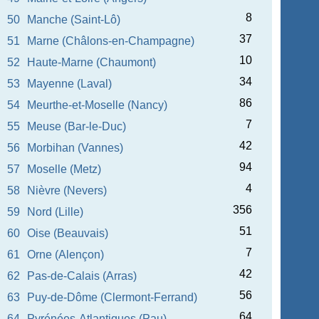
8
50
Manche (Saint-Lô)
37
51
Marne (Châlons-en-Champagne)
10
52
Haute-Marne (Chaumont)
34
53
Mayenne (Laval)
86
54
Meurthe-et-Moselle (Nancy)
7
55
Meuse (Bar-le-Duc)
42
56
Morbihan (Vannes)
94
57
Moselle (Metz)
4
58
Nièvre (Nevers)
356
59
Nord (Lille)
51
60
Oise (Beauvais)
7
61
Orne (Alençon)
42
62
Pas-de-Calais (Arras)
56
63
Puy-de-Dôme (Clermont-Ferrand)
64
64
Pyrénées-Atlantiques (Pau)