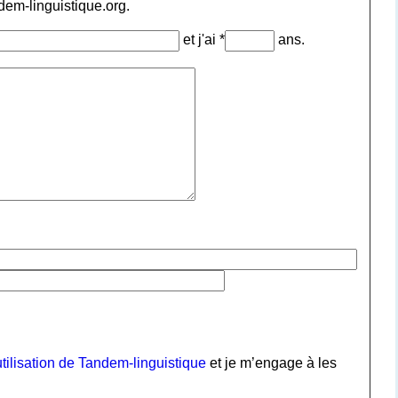
ndem-linguistique.org.
et j'ai *
ans.
tilisation de Tandem-linguistique
et je m’engage à les