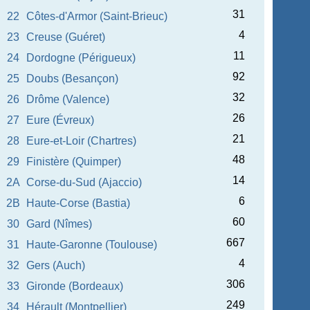
31
22
Côtes-d'Armor (Saint-Brieuc)
4
23
Creuse (Guéret)
11
24
Dordogne (Périgueux)
92
25
Doubs (Besançon)
32
26
Drôme (Valence)
26
27
Eure (Évreux)
21
28
Eure-et-Loir (Chartres)
48
29
Finistère (Quimper)
14
2A
Corse-du-Sud (Ajaccio)
6
2B
Haute-Corse (Bastia)
60
30
Gard (Nîmes)
667
31
Haute-Garonne (Toulouse)
4
32
Gers (Auch)
306
33
Gironde (Bordeaux)
249
34
Hérault (Montpellier)