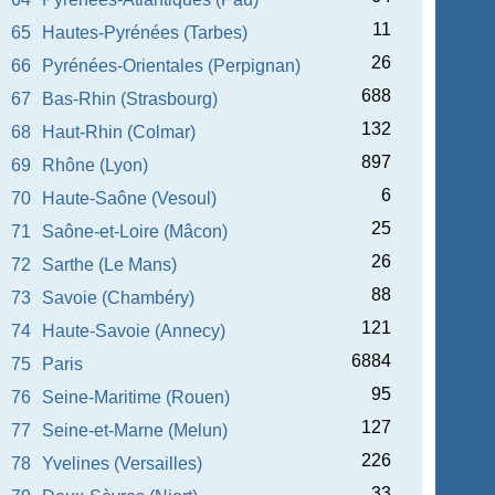
11
65
Hautes-Pyrénées (Tarbes)
26
66
Pyrénées-Orientales (Perpignan)
688
67
Bas-Rhin (Strasbourg)
132
68
Haut-Rhin (Colmar)
897
69
Rhône (Lyon)
6
70
Haute-Saône (Vesoul)
25
71
Saône-et-Loire (Mâcon)
26
72
Sarthe (Le Mans)
88
73
Savoie (Chambéry)
121
74
Haute-Savoie (Annecy)
6884
75
Paris
95
76
Seine-Maritime (Rouen)
127
77
Seine-et-Marne (Melun)
226
78
Yvelines (Versailles)
33