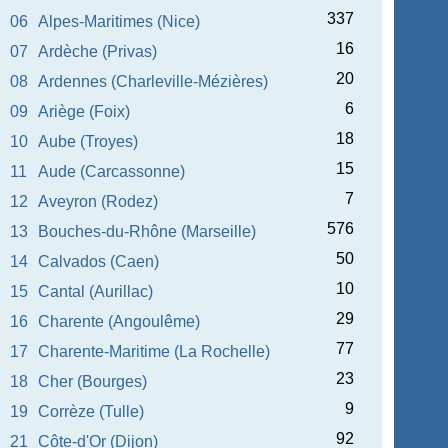
337
06
Alpes-Maritimes (Nice)
16
07
Ardèche (Privas)
20
08
Ardennes (Charleville-Mézières)
6
09
Ariège (Foix)
18
10
Aube (Troyes)
15
11
Aude (Carcassonne)
7
12
Aveyron (Rodez)
576
13
Bouches-du-Rhône (Marseille)
50
14
Calvados (Caen)
10
15
Cantal (Aurillac)
29
16
Charente (Angoulême)
77
17
Charente-Maritime (La Rochelle)
23
18
Cher (Bourges)
9
19
Corrèze (Tulle)
92
21
Côte-d'Or (Dijon)