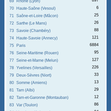
897
69
Rhône (Lyon)
6
70
Haute-Saône (Vesoul)
25
71
Saône-et-Loire (Mâcon)
26
72
Sarthe (Le Mans)
88
73
Savoie (Chambéry)
121
74
Haute-Savoie (Annecy)
6884
75
Paris
95
76
Seine-Maritime (Rouen)
127
77
Seine-et-Marne (Melun)
226
78
Yvelines (Versailles)
33
79
Deux-Sèvres (Niort)
13
80
Somme (Amiens)
29
81
Tarn (Albi)
12
82
Tarn-et-Garonne (Montauban)
86
83
Var (Toulon)