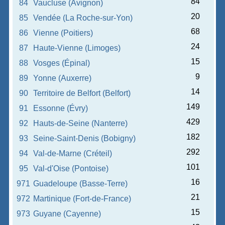
84
84
Vaucluse (Avignon)
20
85
Vendée (La Roche-sur-Yon)
68
86
Vienne (Poitiers)
24
87
Haute-Vienne (Limoges)
15
88
Vosges (Épinal)
9
89
Yonne (Auxerre)
14
90
Territoire de Belfort (Belfort)
149
91
Essonne (Évry)
429
92
Hauts-de-Seine (Nanterre)
182
93
Seine-Saint-Denis (Bobigny)
292
94
Val-de-Marne (Créteil)
101
95
Val-d'Oise (Pontoise)
16
971
Guadeloupe (Basse-Terre)
21
972
Martinique (Fort-de-France)
15
973
Guyane (Cayenne)