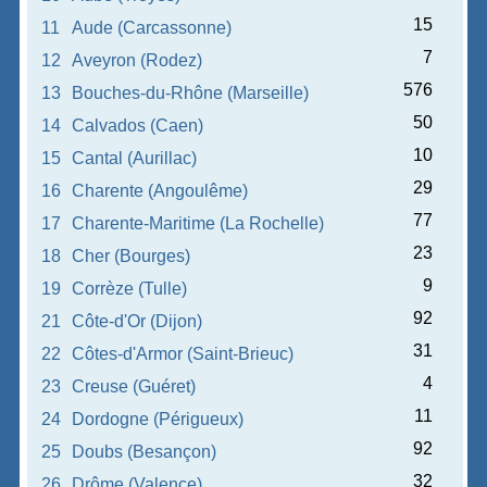
15
11
Aude (Carcassonne)
7
12
Aveyron (Rodez)
576
13
Bouches-du-Rhône (Marseille)
50
14
Calvados (Caen)
10
15
Cantal (Aurillac)
29
16
Charente (Angoulême)
77
17
Charente-Maritime (La Rochelle)
23
18
Cher (Bourges)
9
19
Corrèze (Tulle)
92
21
Côte-d'Or (Dijon)
31
22
Côtes-d'Armor (Saint-Brieuc)
4
23
Creuse (Guéret)
11
24
Dordogne (Périgueux)
92
25
Doubs (Besançon)
32
26
Drôme (Valence)