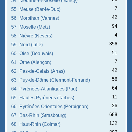
54
Meurthe-et-Moselle (Nancy)
7
55
Meuse (Bar-le-Duc)
42
56
Morbihan (Vannes)
94
57
Moselle (Metz)
4
58
Nièvre (Nevers)
356
59
Nord (Lille)
51
60
Oise (Beauvais)
7
61
Orne (Alençon)
42
62
Pas-de-Calais (Arras)
56
63
Puy-de-Dôme (Clermont-Ferrand)
64
64
Pyrénées-Atlantiques (Pau)
11
65
Hautes-Pyrénées (Tarbes)
26
66
Pyrénées-Orientales (Perpignan)
688
67
Bas-Rhin (Strasbourg)
132
68
Haut-Rhin (Colmar)