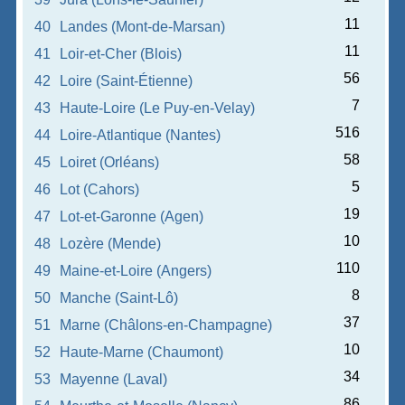
11
40
Landes (Mont-de-Marsan)
11
41
Loir-et-Cher (Blois)
56
42
Loire (Saint-Étienne)
7
43
Haute-Loire (Le Puy-en-Velay)
516
44
Loire-Atlantique (Nantes)
58
45
Loiret (Orléans)
5
46
Lot (Cahors)
19
47
Lot-et-Garonne (Agen)
10
48
Lozère (Mende)
110
49
Maine-et-Loire (Angers)
8
50
Manche (Saint-Lô)
37
51
Marne (Châlons-en-Champagne)
10
52
Haute-Marne (Chaumont)
34
53
Mayenne (Laval)
86