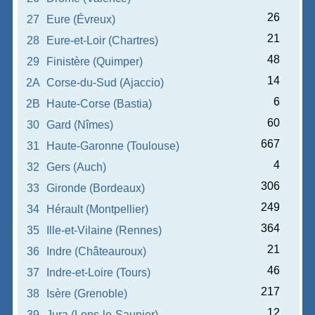
26
27
Eure (Évreux)
21
28
Eure-et-Loir (Chartres)
48
29
Finistère (Quimper)
14
2A
Corse-du-Sud (Ajaccio)
6
2B
Haute-Corse (Bastia)
60
30
Gard (Nîmes)
667
31
Haute-Garonne (Toulouse)
4
32
Gers (Auch)
306
33
Gironde (Bordeaux)
249
34
Hérault (Montpellier)
364
35
Ille-et-Vilaine (Rennes)
21
36
Indre (Châteauroux)
46
37
Indre-et-Loire (Tours)
217
38
Isère (Grenoble)
12
39
Jura (Lons-le-Saunier)