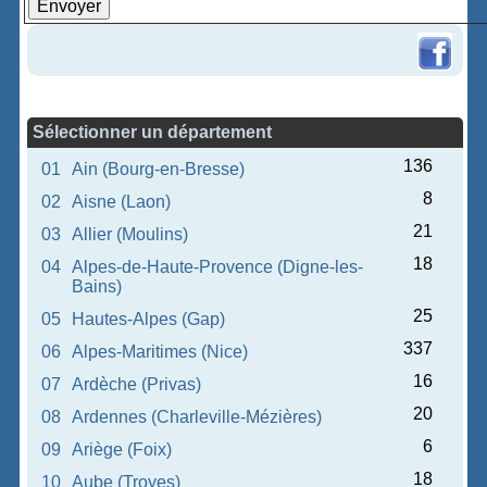
Sélectionner un département
136
01
Ain (Bourg-en-Bresse)
8
02
Aisne (Laon)
21
03
Allier (Moulins)
18
04
Alpes-de-Haute-Provence (Digne-les-
Bains)
25
05
Hautes-Alpes (Gap)
337
06
Alpes-Maritimes (Nice)
16
07
Ardèche (Privas)
20
08
Ardennes (Charleville-Mézières)
6
09
Ariège (Foix)
18
10
Aube (Troyes)