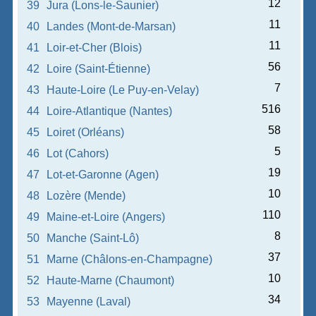
12
39
Jura (Lons-le-Saunier)
11
40
Landes (Mont-de-Marsan)
11
41
Loir-et-Cher (Blois)
56
42
Loire (Saint-Étienne)
7
43
Haute-Loire (Le Puy-en-Velay)
516
44
Loire-Atlantique (Nantes)
58
45
Loiret (Orléans)
5
46
Lot (Cahors)
19
47
Lot-et-Garonne (Agen)
10
48
Lozère (Mende)
110
49
Maine-et-Loire (Angers)
8
50
Manche (Saint-Lô)
37
51
Marne (Châlons-en-Champagne)
10
52
Haute-Marne (Chaumont)
34
53
Mayenne (Laval)