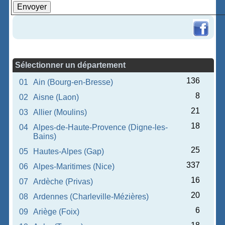
Sélectionner un département
136
01
Ain (Bourg-en-Bresse)
8
02
Aisne (Laon)
21
03
Allier (Moulins)
18
04
Alpes-de-Haute-Provence (Digne-les-
Bains)
25
05
Hautes-Alpes (Gap)
337
06
Alpes-Maritimes (Nice)
16
07
Ardèche (Privas)
20
08
Ardennes (Charleville-Mézières)
6
09
Ariège (Foix)