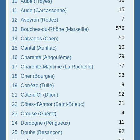
18
10
Aube (Troyes)
15
11
Aude (Carcassonne)
7
12
Aveyron (Rodez)
576
13
Bouches-du-Rhône (Marseille)
50
14
Calvados (Caen)
10
15
Cantal (Aurillac)
29
16
Charente (Angoulême)
77
17
Charente-Maritime (La Rochelle)
23
18
Cher (Bourges)
9
19
Corrèze (Tulle)
92
21
Côte-d'Or (Dijon)
31
22
Côtes-d'Armor (Saint-Brieuc)
4
23
Creuse (Guéret)
11
24
Dordogne (Périgueux)
92
25
Doubs (Besançon)