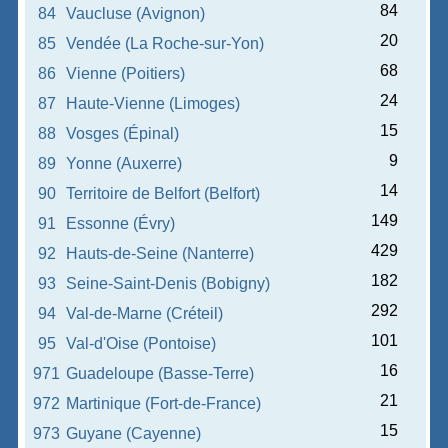
84
84
Vaucluse (Avignon)
20
85
Vendée (La Roche-sur-Yon)
68
86
Vienne (Poitiers)
24
87
Haute-Vienne (Limoges)
15
88
Vosges (Épinal)
9
89
Yonne (Auxerre)
14
90
Territoire de Belfort (Belfort)
149
91
Essonne (Évry)
429
92
Hauts-de-Seine (Nanterre)
182
93
Seine-Saint-Denis (Bobigny)
292
94
Val-de-Marne (Créteil)
101
95
Val-d'Oise (Pontoise)
16
971
Guadeloupe (Basse-Terre)
21
972
Martinique (Fort-de-France)
15
973
Guyane (Cayenne)