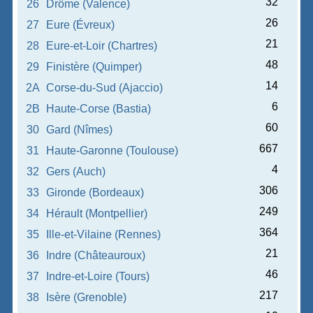
32
26
Drôme (Valence)
26
27
Eure (Évreux)
21
28
Eure-et-Loir (Chartres)
48
29
Finistère (Quimper)
14
2A
Corse-du-Sud (Ajaccio)
6
2B
Haute-Corse (Bastia)
60
30
Gard (Nîmes)
667
31
Haute-Garonne (Toulouse)
4
32
Gers (Auch)
306
33
Gironde (Bordeaux)
249
34
Hérault (Montpellier)
364
35
Ille-et-Vilaine (Rennes)
21
36
Indre (Châteauroux)
46
37
Indre-et-Loire (Tours)
217
38
Isère (Grenoble)