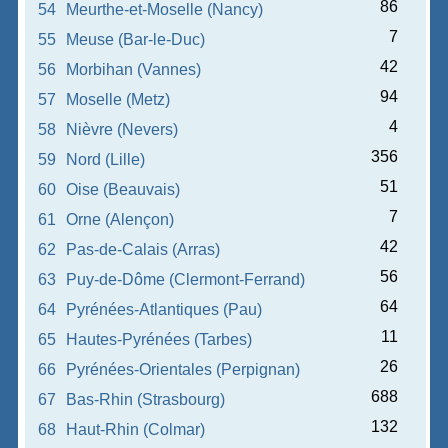
86
54
Meurthe-et-Moselle (Nancy)
7
55
Meuse (Bar-le-Duc)
42
56
Morbihan (Vannes)
94
57
Moselle (Metz)
4
58
Nièvre (Nevers)
356
59
Nord (Lille)
51
60
Oise (Beauvais)
7
61
Orne (Alençon)
42
62
Pas-de-Calais (Arras)
56
63
Puy-de-Dôme (Clermont-Ferrand)
64
64
Pyrénées-Atlantiques (Pau)
11
65
Hautes-Pyrénées (Tarbes)
26
66
Pyrénées-Orientales (Perpignan)
688
67
Bas-Rhin (Strasbourg)
132
68
Haut-Rhin (Colmar)