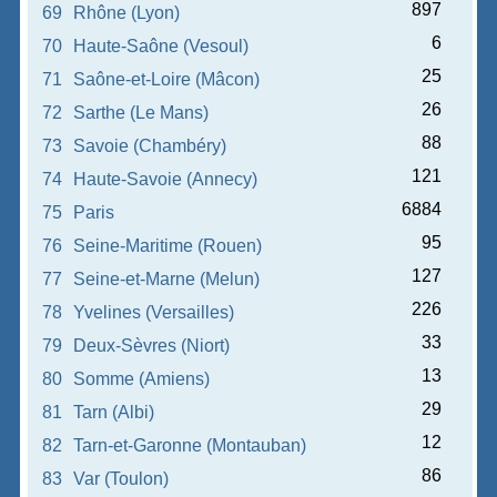
897
69
Rhône (Lyon)
6
70
Haute-Saône (Vesoul)
25
71
Saône-et-Loire (Mâcon)
26
72
Sarthe (Le Mans)
88
73
Savoie (Chambéry)
121
74
Haute-Savoie (Annecy)
6884
75
Paris
95
76
Seine-Maritime (Rouen)
127
77
Seine-et-Marne (Melun)
226
78
Yvelines (Versailles)
33
79
Deux-Sèvres (Niort)
13
80
Somme (Amiens)
29
81
Tarn (Albi)
12
82
Tarn-et-Garonne (Montauban)
86
83
Var (Toulon)