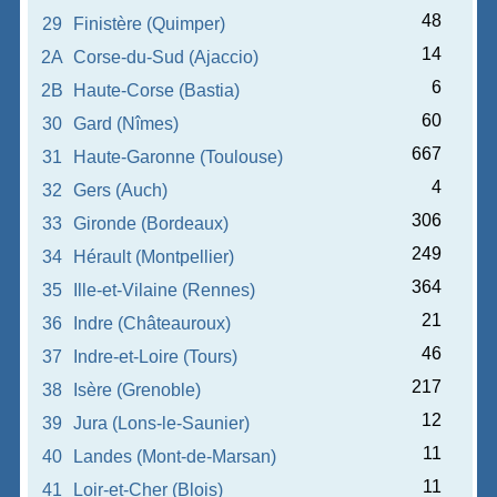
48
29
Finistère (Quimper)
14
2A
Corse-du-Sud (Ajaccio)
6
2B
Haute-Corse (Bastia)
60
30
Gard (Nîmes)
667
31
Haute-Garonne (Toulouse)
4
32
Gers (Auch)
306
33
Gironde (Bordeaux)
249
34
Hérault (Montpellier)
364
35
Ille-et-Vilaine (Rennes)
21
36
Indre (Châteauroux)
46
37
Indre-et-Loire (Tours)
217
38
Isère (Grenoble)
12
39
Jura (Lons-le-Saunier)
11
40
Landes (Mont-de-Marsan)
11
41
Loir-et-Cher (Blois)