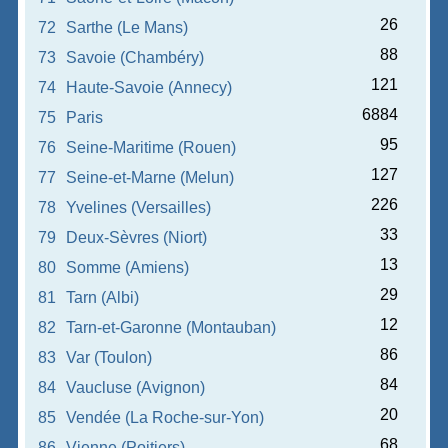
26
72
Sarthe (Le Mans)
88
73
Savoie (Chambéry)
121
74
Haute-Savoie (Annecy)
6884
75
Paris
95
76
Seine-Maritime (Rouen)
127
77
Seine-et-Marne (Melun)
226
78
Yvelines (Versailles)
33
79
Deux-Sèvres (Niort)
13
80
Somme (Amiens)
29
81
Tarn (Albi)
12
82
Tarn-et-Garonne (Montauban)
86
83
Var (Toulon)
84
84
Vaucluse (Avignon)
20
85
Vendée (La Roche-sur-Yon)
68
86
Vienne (Poitiers)