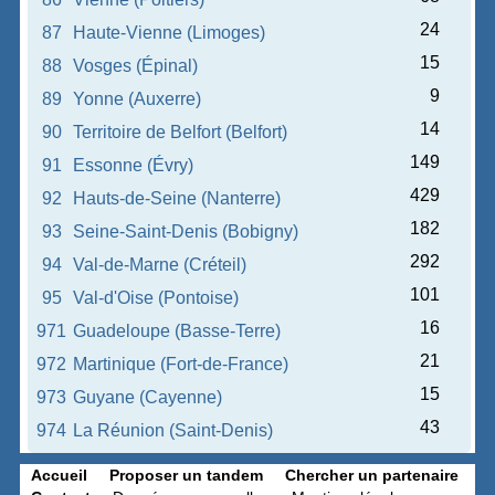
24
87
Haute-Vienne (Limoges)
15
88
Vosges (Épinal)
9
89
Yonne (Auxerre)
14
90
Territoire de Belfort (Belfort)
149
91
Essonne (Évry)
429
92
Hauts-de-Seine (Nanterre)
182
93
Seine-Saint-Denis (Bobigny)
292
94
Val-de-Marne (Créteil)
101
95
Val-d'Oise (Pontoise)
16
971
Guadeloupe (Basse-Terre)
21
972
Martinique (Fort-de-France)
15
973
Guyane (Cayenne)
43
974
La Réunion (Saint-Denis)
Accueil
Proposer un tandem
Chercher un partenaire