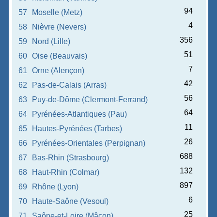
94
57
Moselle (Metz)
4
58
Nièvre (Nevers)
356
59
Nord (Lille)
51
60
Oise (Beauvais)
7
61
Orne (Alençon)
42
62
Pas-de-Calais (Arras)
56
63
Puy-de-Dôme (Clermont-Ferrand)
64
64
Pyrénées-Atlantiques (Pau)
11
65
Hautes-Pyrénées (Tarbes)
26
66
Pyrénées-Orientales (Perpignan)
688
67
Bas-Rhin (Strasbourg)
132
68
Haut-Rhin (Colmar)
897
69
Rhône (Lyon)
6
70
Haute-Saône (Vesoul)
25
71
Saône-et-Loire (Mâcon)