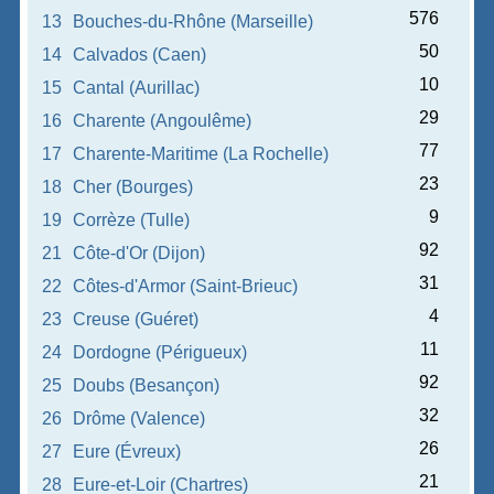
576
13
Bouches-du-Rhône (Marseille)
50
14
Calvados (Caen)
10
15
Cantal (Aurillac)
29
16
Charente (Angoulême)
77
17
Charente-Maritime (La Rochelle)
23
18
Cher (Bourges)
9
19
Corrèze (Tulle)
92
21
Côte-d'Or (Dijon)
31
22
Côtes-d'Armor (Saint-Brieuc)
4
23
Creuse (Guéret)
11
24
Dordogne (Périgueux)
92
25
Doubs (Besançon)
32
26
Drôme (Valence)
26
27
Eure (Évreux)
21
28
Eure-et-Loir (Chartres)