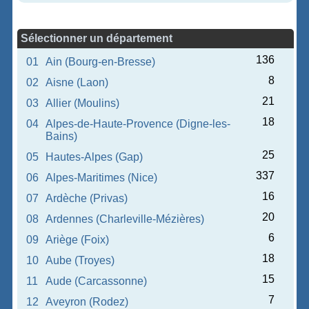
Sélectionner un département
136
01
Ain (Bourg-en-Bresse)
8
02
Aisne (Laon)
21
03
Allier (Moulins)
18
04
Alpes-de-Haute-Provence (Digne-les-
Bains)
25
05
Hautes-Alpes (Gap)
337
06
Alpes-Maritimes (Nice)
16
07
Ardèche (Privas)
20
08
Ardennes (Charleville-Mézières)
6
09
Ariège (Foix)
18
10
Aube (Troyes)
15
11
Aude (Carcassonne)
7
12
Aveyron (Rodez)