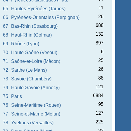
11
65
Hautes-Pyrénées (Tarbes)
26
66
Pyrénées-Orientales (Perpignan)
688
67
Bas-Rhin (Strasbourg)
132
68
Haut-Rhin (Colmar)
897
69
Rhône (Lyon)
6
70
Haute-Saône (Vesoul)
25
71
Saône-et-Loire (Mâcon)
26
72
Sarthe (Le Mans)
88
73
Savoie (Chambéry)
121
74
Haute-Savoie (Annecy)
6884
75
Paris
95
76
Seine-Maritime (Rouen)
127
77
Seine-et-Marne (Melun)
225
78
Yvelines (Versailles)
33