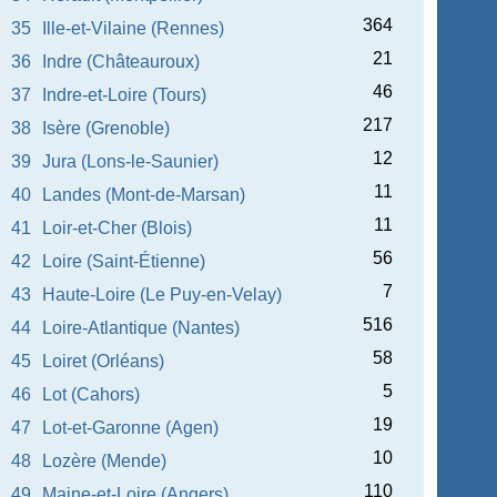
364
35
Ille-et-Vilaine (Rennes)
21
36
Indre (Châteauroux)
46
37
Indre-et-Loire (Tours)
217
38
Isère (Grenoble)
12
39
Jura (Lons-le-Saunier)
11
40
Landes (Mont-de-Marsan)
11
41
Loir-et-Cher (Blois)
56
42
Loire (Saint-Étienne)
7
43
Haute-Loire (Le Puy-en-Velay)
516
44
Loire-Atlantique (Nantes)
58
45
Loiret (Orléans)
5
46
Lot (Cahors)
19
47
Lot-et-Garonne (Agen)
10
48
Lozère (Mende)
110
49
Maine-et-Loire (Angers)