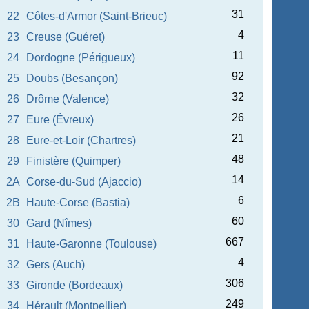
31
22
Côtes-d'Armor (Saint-Brieuc)
4
23
Creuse (Guéret)
11
24
Dordogne (Périgueux)
92
25
Doubs (Besançon)
32
26
Drôme (Valence)
26
27
Eure (Évreux)
21
28
Eure-et-Loir (Chartres)
48
29
Finistère (Quimper)
14
2A
Corse-du-Sud (Ajaccio)
6
2B
Haute-Corse (Bastia)
60
30
Gard (Nîmes)
667
31
Haute-Garonne (Toulouse)
4
32
Gers (Auch)
306
33
Gironde (Bordeaux)
249
34
Hérault (Montpellier)