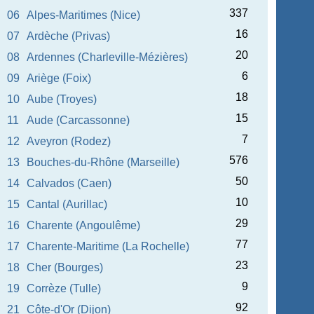
337
06
Alpes-Maritimes (Nice)
16
07
Ardèche (Privas)
20
08
Ardennes (Charleville-Mézières)
6
09
Ariège (Foix)
18
10
Aube (Troyes)
15
11
Aude (Carcassonne)
7
12
Aveyron (Rodez)
576
13
Bouches-du-Rhône (Marseille)
50
14
Calvados (Caen)
10
15
Cantal (Aurillac)
29
16
Charente (Angoulême)
77
17
Charente-Maritime (La Rochelle)
23
18
Cher (Bourges)
9
19
Corrèze (Tulle)
92
21
Côte-d'Or (Dijon)