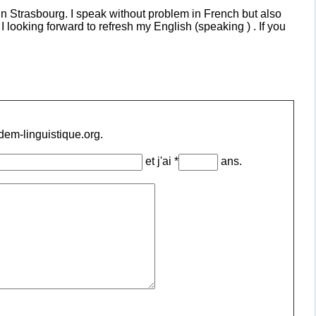
e in Strasbourg. I speak without problem in French but also
 looking forward to refresh my English (speaking ) . If you
ndem-linguistique.org.
et j'ai *
ans.