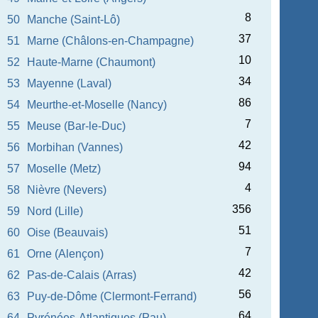
8
50
Manche (Saint-Lô)
37
51
Marne (Châlons-en-Champagne)
10
52
Haute-Marne (Chaumont)
34
53
Mayenne (Laval)
86
54
Meurthe-et-Moselle (Nancy)
7
55
Meuse (Bar-le-Duc)
42
56
Morbihan (Vannes)
94
57
Moselle (Metz)
4
58
Nièvre (Nevers)
356
59
Nord (Lille)
51
60
Oise (Beauvais)
7
61
Orne (Alençon)
42
62
Pas-de-Calais (Arras)
56
63
Puy-de-Dôme (Clermont-Ferrand)
64
64
Pyrénées-Atlantiques (Pau)