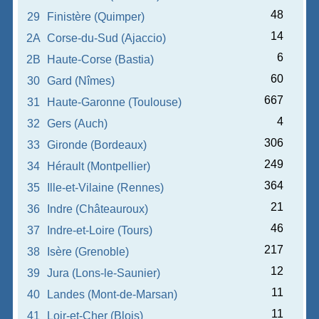
48
29
Finistère (Quimper)
14
2A
Corse-du-Sud (Ajaccio)
6
2B
Haute-Corse (Bastia)
60
30
Gard (Nîmes)
667
31
Haute-Garonne (Toulouse)
4
32
Gers (Auch)
306
33
Gironde (Bordeaux)
249
34
Hérault (Montpellier)
364
35
Ille-et-Vilaine (Rennes)
21
36
Indre (Châteauroux)
46
37
Indre-et-Loire (Tours)
217
38
Isère (Grenoble)
12
39
Jura (Lons-le-Saunier)
11
40
Landes (Mont-de-Marsan)
11
41
Loir-et-Cher (Blois)