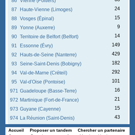
86
Vienne (Poitiers)
24
87
Haute-Vienne (Limoges)
15
88
Vosges (Épinal)
9
89
Yonne (Auxerre)
14
90
Territoire de Belfort (Belfort)
149
91
Essonne (Évry)
429
92
Hauts-de-Seine (Nanterre)
182
93
Seine-Saint-Denis (Bobigny)
292
94
Val-de-Marne (Créteil)
101
95
Val-d'Oise (Pontoise)
16
971
Guadeloupe (Basse-Terre)
21
972
Martinique (Fort-de-France)
15
973
Guyane (Cayenne)
43
974
La Réunion (Saint-Denis)
Accueil
Proposer un tandem
Chercher un partenaire