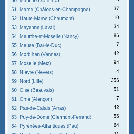
50
Manche (Saint-Lô)
37
51
Marne (Châlons-en-Champagne)
10
52
Haute-Marne (Chaumont)
34
53
Mayenne (Laval)
86
54
Meurthe-et-Moselle (Nancy)
7
55
Meuse (Bar-le-Duc)
42
56
Morbihan (Vannes)
94
57
Moselle (Metz)
4
58
Nièvre (Nevers)
356
59
Nord (Lille)
51
60
Oise (Beauvais)
7
61
Orne (Alençon)
42
62
Pas-de-Calais (Arras)
56
63
Puy-de-Dôme (Clermont-Ferrand)
64
64
Pyrénées-Atlantiques (Pau)