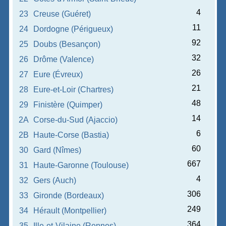
4
23
Creuse (Guéret)
11
24
Dordogne (Périgueux)
92
25
Doubs (Besançon)
32
26
Drôme (Valence)
26
27
Eure (Évreux)
21
28
Eure-et-Loir (Chartres)
48
29
Finistère (Quimper)
14
2A
Corse-du-Sud (Ajaccio)
6
2B
Haute-Corse (Bastia)
60
30
Gard (Nîmes)
667
31
Haute-Garonne (Toulouse)
4
32
Gers (Auch)
306
33
Gironde (Bordeaux)
249
34
Hérault (Montpellier)
364
35
Ille-et-Vilaine (Rennes)