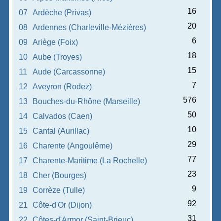
16
07
Ardèche (Privas)
20
08
Ardennes (Charleville-Mézières)
6
09
Ariège (Foix)
18
10
Aube (Troyes)
15
11
Aude (Carcassonne)
7
12
Aveyron (Rodez)
576
13
Bouches-du-Rhône (Marseille)
50
14
Calvados (Caen)
10
15
Cantal (Aurillac)
29
16
Charente (Angoulême)
77
17
Charente-Maritime (La Rochelle)
23
18
Cher (Bourges)
9
19
Corrèze (Tulle)
92
21
Côte-d'Or (Dijon)
31
22
Côtes-d'Armor (Saint-Brieuc)