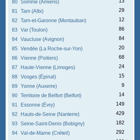
13
80
Somme (Amiens)
29
81
Tarn (Albi)
12
82
Tarn-et-Garonne (Montauban)
86
83
Var (Toulon)
84
84
Vaucluse (Avignon)
20
85
Vendée (La Roche-sur-Yon)
68
86
Vienne (Poitiers)
24
87
Haute-Vienne (Limoges)
15
88
Vosges (Épinal)
9
89
Yonne (Auxerre)
14
90
Territoire de Belfort (Belfort)
149
91
Essonne (Évry)
429
92
Hauts-de-Seine (Nanterre)
182
93
Seine-Saint-Denis (Bobigny)
292
94
Val-de-Marne (Créteil)