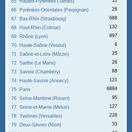
11
65
Hautes-Pyrénées (Tarbes)
26
66
Pyrénées-Orientales (Perpignan)
688
67
Bas-Rhin (Strasbourg)
132
68
Haut-Rhin (Colmar)
897
69
Rhône (Lyon)
6
70
Haute-Saône (Vesoul)
25
71
Saône-et-Loire (Mâcon)
26
72
Sarthe (Le Mans)
88
73
Savoie (Chambéry)
121
74
Haute-Savoie (Annecy)
6884
75
Paris
95
76
Seine-Maritime (Rouen)
127
77
Seine-et-Marne (Melun)
226
78
Yvelines (Versailles)
33
79
Deux-Sèvres (Niort)