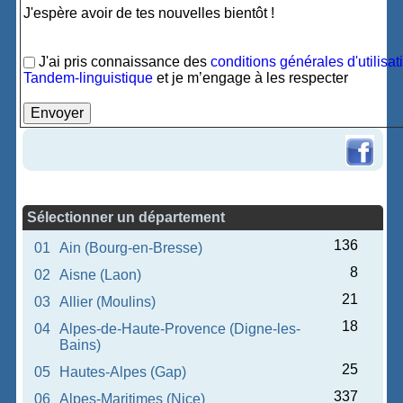
J'espère avoir de tes nouvelles bientôt !
J'ai pris connaissance des
conditions générales d'utilisat
Tandem-linguistique
et je m’engage à les respecter
Sélectionner un département
136
01
Ain (Bourg-en-Bresse)
8
02
Aisne (Laon)
21
03
Allier (Moulins)
18
04
Alpes-de-Haute-Provence (Digne-les-
Bains)
25
05
Hautes-Alpes (Gap)
337
06
Alpes-Maritimes (Nice)