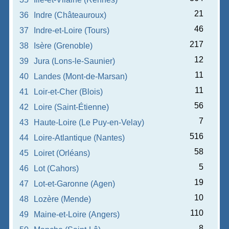
21
36
Indre (Châteauroux)
46
37
Indre-et-Loire (Tours)
217
38
Isère (Grenoble)
12
39
Jura (Lons-le-Saunier)
11
40
Landes (Mont-de-Marsan)
11
41
Loir-et-Cher (Blois)
56
42
Loire (Saint-Étienne)
7
43
Haute-Loire (Le Puy-en-Velay)
516
44
Loire-Atlantique (Nantes)
58
45
Loiret (Orléans)
5
46
Lot (Cahors)
19
47
Lot-et-Garonne (Agen)
10
48
Lozère (Mende)
110
49
Maine-et-Loire (Angers)
8