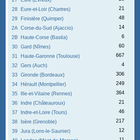
21
28
Eure-et-Loir (Chartres)
48
29
Finistère (Quimper)
14
2A
Corse-du-Sud (Ajaccio)
6
2B
Haute-Corse (Bastia)
60
30
Gard (Nîmes)
667
31
Haute-Garonne (Toulouse)
4
32
Gers (Auch)
306
33
Gironde (Bordeaux)
249
34
Hérault (Montpellier)
364
35
Ille-et-Vilaine (Rennes)
21
36
Indre (Châteauroux)
46
37
Indre-et-Loire (Tours)
217
38
Isère (Grenoble)
12
39
Jura (Lons-le-Saunier)
11