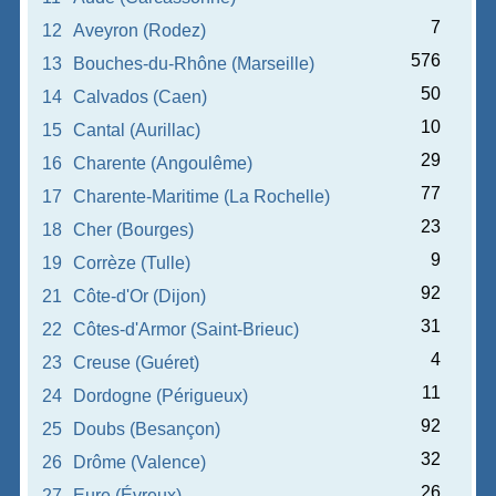
7
12
Aveyron (Rodez)
576
13
Bouches-du-Rhône (Marseille)
50
14
Calvados (Caen)
10
15
Cantal (Aurillac)
29
16
Charente (Angoulême)
77
17
Charente-Maritime (La Rochelle)
23
18
Cher (Bourges)
9
19
Corrèze (Tulle)
92
21
Côte-d'Or (Dijon)
31
22
Côtes-d'Armor (Saint-Brieuc)
4
23
Creuse (Guéret)
11
24
Dordogne (Périgueux)
92
25
Doubs (Besançon)
32
26
Drôme (Valence)
26
27
Eure (Évreux)