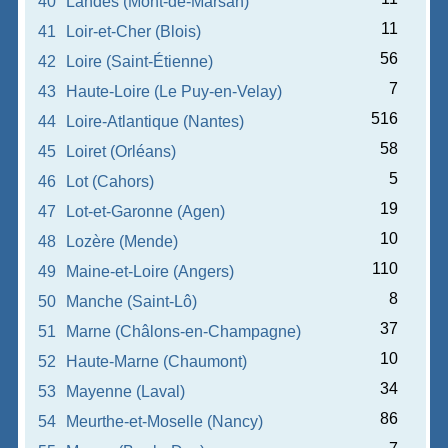
40
Landes (Mont-de-Marsan)
11
41
Loir-et-Cher (Blois)
56
42
Loire (Saint-Étienne)
7
43
Haute-Loire (Le Puy-en-Velay)
516
44
Loire-Atlantique (Nantes)
58
45
Loiret (Orléans)
5
46
Lot (Cahors)
19
47
Lot-et-Garonne (Agen)
10
48
Lozère (Mende)
110
49
Maine-et-Loire (Angers)
8
50
Manche (Saint-Lô)
37
51
Marne (Châlons-en-Champagne)
10
52
Haute-Marne (Chaumont)
34
53
Mayenne (Laval)
86
54
Meurthe-et-Moselle (Nancy)