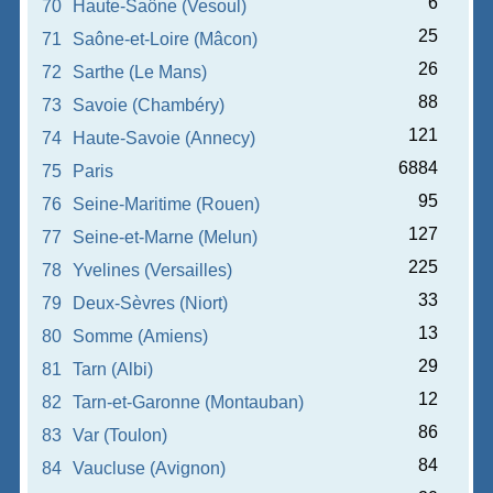
6
70
Haute-Saône (Vesoul)
25
71
Saône-et-Loire (Mâcon)
26
72
Sarthe (Le Mans)
88
73
Savoie (Chambéry)
121
74
Haute-Savoie (Annecy)
6884
75
Paris
95
76
Seine-Maritime (Rouen)
127
77
Seine-et-Marne (Melun)
225
78
Yvelines (Versailles)
33
79
Deux-Sèvres (Niort)
13
80
Somme (Amiens)
29
81
Tarn (Albi)
12
82
Tarn-et-Garonne (Montauban)
86
83
Var (Toulon)
84
84
Vaucluse (Avignon)