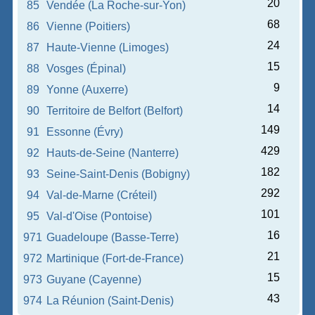
20
85
Vendée (La Roche-sur-Yon)
68
86
Vienne (Poitiers)
24
87
Haute-Vienne (Limoges)
15
88
Vosges (Épinal)
9
89
Yonne (Auxerre)
14
90
Territoire de Belfort (Belfort)
149
91
Essonne (Évry)
429
92
Hauts-de-Seine (Nanterre)
182
93
Seine-Saint-Denis (Bobigny)
292
94
Val-de-Marne (Créteil)
101
95
Val-d'Oise (Pontoise)
16
971
Guadeloupe (Basse-Terre)
21
972
Martinique (Fort-de-France)
15
973
Guyane (Cayenne)
43
974
La Réunion (Saint-Denis)