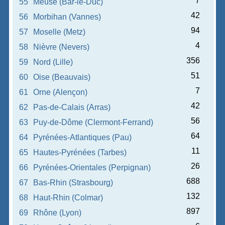
7
55
Meuse (Bar-le-Duc)
42
56
Morbihan (Vannes)
94
57
Moselle (Metz)
4
58
Nièvre (Nevers)
356
59
Nord (Lille)
51
60
Oise (Beauvais)
7
61
Orne (Alençon)
42
62
Pas-de-Calais (Arras)
56
63
Puy-de-Dôme (Clermont-Ferrand)
64
64
Pyrénées-Atlantiques (Pau)
11
65
Hautes-Pyrénées (Tarbes)
26
66
Pyrénées-Orientales (Perpignan)
688
67
Bas-Rhin (Strasbourg)
132
68
Haut-Rhin (Colmar)
897
69
Rhône (Lyon)