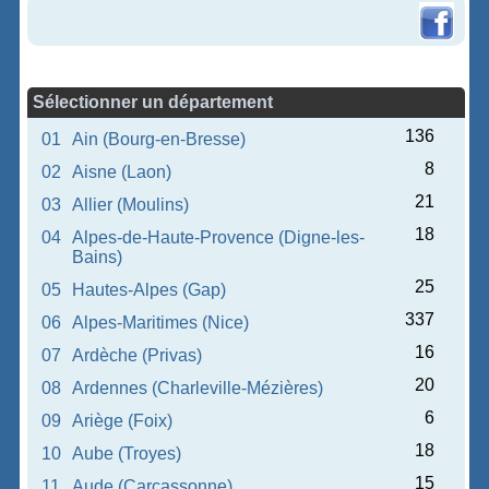
Sélectionner un département
136
01
Ain (Bourg-en-Bresse)
8
02
Aisne (Laon)
21
03
Allier (Moulins)
18
04
Alpes-de-Haute-Provence (Digne-les-
Bains)
25
05
Hautes-Alpes (Gap)
337
06
Alpes-Maritimes (Nice)
16
07
Ardèche (Privas)
20
08
Ardennes (Charleville-Mézières)
6
09
Ariège (Foix)
18
10
Aube (Troyes)
15
11
Aude (Carcassonne)