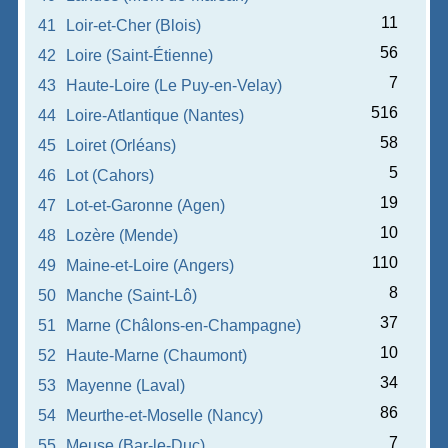
11
41
Loir-et-Cher (Blois)
56
42
Loire (Saint-Étienne)
7
43
Haute-Loire (Le Puy-en-Velay)
516
44
Loire-Atlantique (Nantes)
58
45
Loiret (Orléans)
5
46
Lot (Cahors)
19
47
Lot-et-Garonne (Agen)
10
48
Lozère (Mende)
110
49
Maine-et-Loire (Angers)
8
50
Manche (Saint-Lô)
37
51
Marne (Châlons-en-Champagne)
10
52
Haute-Marne (Chaumont)
34
53
Mayenne (Laval)
86
54
Meurthe-et-Moselle (Nancy)
7
55
Meuse (Bar-le-Duc)