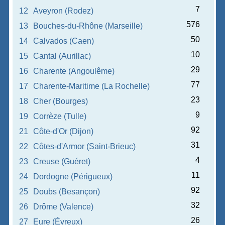
7
12
Aveyron (Rodez)
576
13
Bouches-du-Rhône (Marseille)
50
14
Calvados (Caen)
10
15
Cantal (Aurillac)
29
16
Charente (Angoulême)
77
17
Charente-Maritime (La Rochelle)
23
18
Cher (Bourges)
9
19
Corrèze (Tulle)
92
21
Côte-d'Or (Dijon)
31
22
Côtes-d'Armor (Saint-Brieuc)
4
23
Creuse (Guéret)
11
24
Dordogne (Périgueux)
92
25
Doubs (Besançon)
32
26
Drôme (Valence)
26
27
Eure (Évreux)