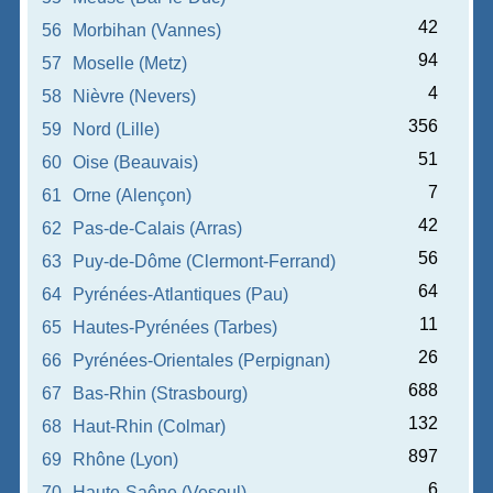
42
56
Morbihan (Vannes)
94
57
Moselle (Metz)
4
58
Nièvre (Nevers)
356
59
Nord (Lille)
51
60
Oise (Beauvais)
7
61
Orne (Alençon)
42
62
Pas-de-Calais (Arras)
56
63
Puy-de-Dôme (Clermont-Ferrand)
64
64
Pyrénées-Atlantiques (Pau)
11
65
Hautes-Pyrénées (Tarbes)
26
66
Pyrénées-Orientales (Perpignan)
688
67
Bas-Rhin (Strasbourg)
132
68
Haut-Rhin (Colmar)
897
69
Rhône (Lyon)
6
70
Haute-Saône (Vesoul)