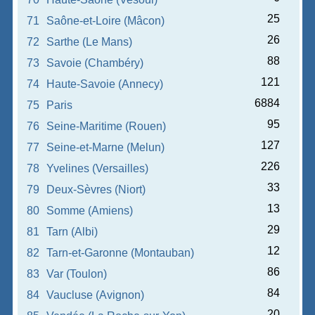
25
71
Saône-et-Loire (Mâcon)
26
72
Sarthe (Le Mans)
88
73
Savoie (Chambéry)
121
74
Haute-Savoie (Annecy)
6884
75
Paris
95
76
Seine-Maritime (Rouen)
127
77
Seine-et-Marne (Melun)
226
78
Yvelines (Versailles)
33
79
Deux-Sèvres (Niort)
13
80
Somme (Amiens)
29
81
Tarn (Albi)
12
82
Tarn-et-Garonne (Montauban)
86
83
Var (Toulon)
84
84
Vaucluse (Avignon)
20