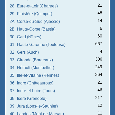
21
28
Eure-et-Loir (Chartres)
48
29
Finistère (Quimper)
14
2A
Corse-du-Sud (Ajaccio)
6
2B
Haute-Corse (Bastia)
60
30
Gard (Nîmes)
667
31
Haute-Garonne (Toulouse)
4
32
Gers (Auch)
306
33
Gironde (Bordeaux)
249
34
Hérault (Montpellier)
364
35
Ille-et-Vilaine (Rennes)
21
36
Indre (Châteauroux)
46
37
Indre-et-Loire (Tours)
217
38
Isère (Grenoble)
12
39
Jura (Lons-le-Saunier)
11
40
Landes (Mont-de-Marsan)