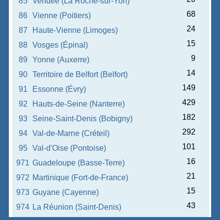
85
Vendée (La Roche-sur-Yon)
68
86
Vienne (Poitiers)
24
87
Haute-Vienne (Limoges)
15
88
Vosges (Épinal)
9
89
Yonne (Auxerre)
14
90
Territoire de Belfort (Belfort)
149
91
Essonne (Évry)
429
92
Hauts-de-Seine (Nanterre)
182
93
Seine-Saint-Denis (Bobigny)
292
94
Val-de-Marne (Créteil)
101
95
Val-d'Oise (Pontoise)
16
971
Guadeloupe (Basse-Terre)
21
972
Martinique (Fort-de-France)
15
973
Guyane (Cayenne)
43
974
La Réunion (Saint-Denis)