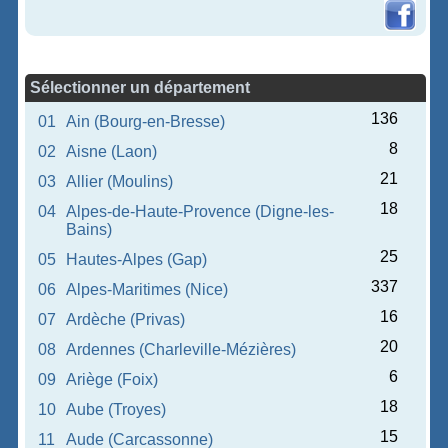
Sélectionner un département
136
01
Ain (Bourg-en-Bresse)
8
02
Aisne (Laon)
21
03
Allier (Moulins)
18
04
Alpes-de-Haute-Provence (Digne-les-
Bains)
25
05
Hautes-Alpes (Gap)
337
06
Alpes-Maritimes (Nice)
16
07
Ardèche (Privas)
20
08
Ardennes (Charleville-Mézières)
6
09
Ariège (Foix)
18
10
Aube (Troyes)
15
11
Aude (Carcassonne)