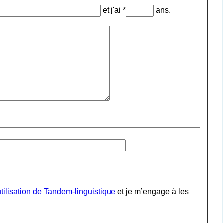
et j'ai *
ans.
tilisation de Tandem-linguistique
et je m’engage à les