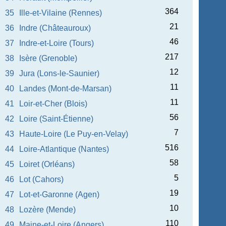
364
35
Ille-et-Vilaine (Rennes)
21
36
Indre (Châteauroux)
46
37
Indre-et-Loire (Tours)
217
38
Isère (Grenoble)
12
39
Jura (Lons-le-Saunier)
11
40
Landes (Mont-de-Marsan)
11
41
Loir-et-Cher (Blois)
56
42
Loire (Saint-Étienne)
7
43
Haute-Loire (Le Puy-en-Velay)
516
44
Loire-Atlantique (Nantes)
58
45
Loiret (Orléans)
5
46
Lot (Cahors)
19
47
Lot-et-Garonne (Agen)
10
48
Lozère (Mende)
110
49
Maine-et-Loire (Angers)