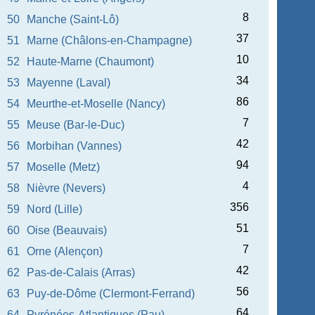
8
50
Manche (Saint-Lô)
37
51
Marne (Châlons-en-Champagne)
10
52
Haute-Marne (Chaumont)
34
53
Mayenne (Laval)
86
54
Meurthe-et-Moselle (Nancy)
7
55
Meuse (Bar-le-Duc)
42
56
Morbihan (Vannes)
94
57
Moselle (Metz)
4
58
Nièvre (Nevers)
356
59
Nord (Lille)
51
60
Oise (Beauvais)
7
61
Orne (Alençon)
42
62
Pas-de-Calais (Arras)
56
63
Puy-de-Dôme (Clermont-Ferrand)
64
64
Pyrénées-Atlantiques (Pau)