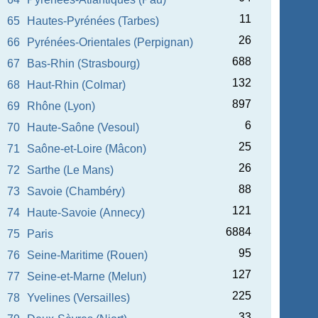
11
65
Hautes-Pyrénées (Tarbes)
26
66
Pyrénées-Orientales (Perpignan)
688
67
Bas-Rhin (Strasbourg)
132
68
Haut-Rhin (Colmar)
897
69
Rhône (Lyon)
6
70
Haute-Saône (Vesoul)
25
71
Saône-et-Loire (Mâcon)
26
72
Sarthe (Le Mans)
88
73
Savoie (Chambéry)
121
74
Haute-Savoie (Annecy)
6884
75
Paris
95
76
Seine-Maritime (Rouen)
127
77
Seine-et-Marne (Melun)
225
78
Yvelines (Versailles)
33