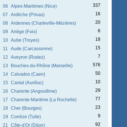
337
06
Alpes-Maritimes (Nice)
16
07
Ardèche (Privas)
20
08
Ardennes (Charleville-Mézières)
6
09
Ariège (Foix)
18
10
Aube (Troyes)
15
11
Aude (Carcassonne)
7
12
Aveyron (Rodez)
576
13
Bouches-du-Rhône (Marseille)
50
14
Calvados (Caen)
10
15
Cantal (Aurillac)
29
16
Charente (Angoulême)
77
17
Charente-Maritime (La Rochelle)
23
18
Cher (Bourges)
9
19
Corrèze (Tulle)
92
21
Côte-d'Or (Dijon)