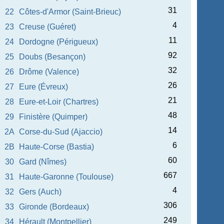
31
22
Côtes-d'Armor (Saint-Brieuc)
4
23
Creuse (Guéret)
11
24
Dordogne (Périgueux)
92
25
Doubs (Besançon)
32
26
Drôme (Valence)
26
27
Eure (Évreux)
21
28
Eure-et-Loir (Chartres)
48
29
Finistère (Quimper)
14
2A
Corse-du-Sud (Ajaccio)
6
2B
Haute-Corse (Bastia)
60
30
Gard (Nîmes)
667
31
Haute-Garonne (Toulouse)
4
32
Gers (Auch)
306
33
Gironde (Bordeaux)
249
34
Hérault (Montpellier)