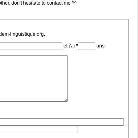
ther, don't hesitate to contact me ^^
ndem-linguistique.org.
et j'ai *
ans.