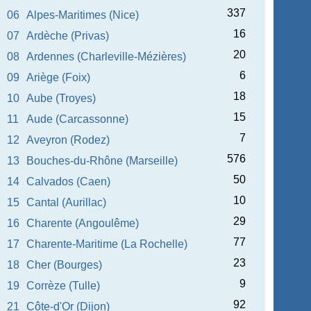
337
06
Alpes-Maritimes (Nice)
16
07
Ardèche (Privas)
20
08
Ardennes (Charleville-Mézières)
6
09
Ariège (Foix)
18
10
Aube (Troyes)
15
11
Aude (Carcassonne)
7
12
Aveyron (Rodez)
576
13
Bouches-du-Rhône (Marseille)
50
14
Calvados (Caen)
10
15
Cantal (Aurillac)
29
16
Charente (Angoulême)
77
17
Charente-Maritime (La Rochelle)
23
18
Cher (Bourges)
9
19
Corrèze (Tulle)
92
21
Côte-d'Or (Dijon)