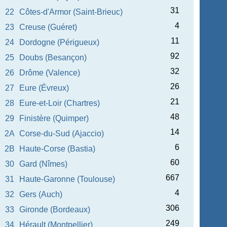
31
22
Côtes-d'Armor (Saint-Brieuc)
4
23
Creuse (Guéret)
11
24
Dordogne (Périgueux)
92
25
Doubs (Besançon)
32
26
Drôme (Valence)
26
27
Eure (Évreux)
21
28
Eure-et-Loir (Chartres)
48
29
Finistère (Quimper)
14
2A
Corse-du-Sud (Ajaccio)
6
2B
Haute-Corse (Bastia)
60
30
Gard (Nîmes)
667
31
Haute-Garonne (Toulouse)
4
32
Gers (Auch)
306
33
Gironde (Bordeaux)
249
34
Hérault (Montpellier)