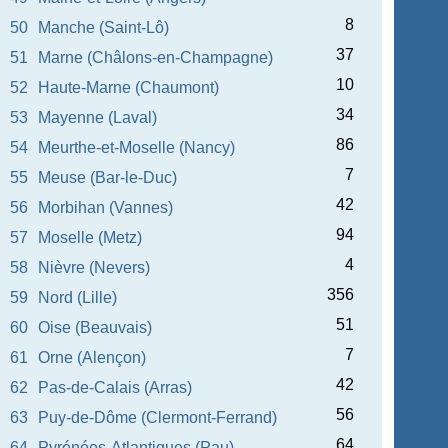
8
50
Manche (Saint-Lô)
37
51
Marne (Châlons-en-Champagne)
10
52
Haute-Marne (Chaumont)
34
53
Mayenne (Laval)
86
54
Meurthe-et-Moselle (Nancy)
7
55
Meuse (Bar-le-Duc)
42
56
Morbihan (Vannes)
94
57
Moselle (Metz)
4
58
Nièvre (Nevers)
356
59
Nord (Lille)
51
60
Oise (Beauvais)
7
61
Orne (Alençon)
42
62
Pas-de-Calais (Arras)
56
63
Puy-de-Dôme (Clermont-Ferrand)
64
64
Pyrénées-Atlantiques (Pau)