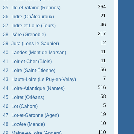
364
35
Ille-et-Vilaine (Rennes)
21
36
Indre (Châteauroux)
46
37
Indre-et-Loire (Tours)
217
38
Isère (Grenoble)
12
39
Jura (Lons-le-Saunier)
11
40
Landes (Mont-de-Marsan)
11
41
Loir-et-Cher (Blois)
56
42
Loire (Saint-Étienne)
7
43
Haute-Loire (Le Puy-en-Velay)
516
44
Loire-Atlantique (Nantes)
58
45
Loiret (Orléans)
5
46
Lot (Cahors)
19
47
Lot-et-Garonne (Agen)
10
48
Lozère (Mende)
110
49
Maine-et-Loire (Angers)