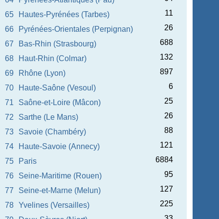
11
65
Hautes-Pyrénées (Tarbes)
26
66
Pyrénées-Orientales (Perpignan)
688
67
Bas-Rhin (Strasbourg)
132
68
Haut-Rhin (Colmar)
897
69
Rhône (Lyon)
6
70
Haute-Saône (Vesoul)
25
71
Saône-et-Loire (Mâcon)
26
72
Sarthe (Le Mans)
88
73
Savoie (Chambéry)
121
74
Haute-Savoie (Annecy)
6884
75
Paris
95
76
Seine-Maritime (Rouen)
127
77
Seine-et-Marne (Melun)
225
78
Yvelines (Versailles)
33