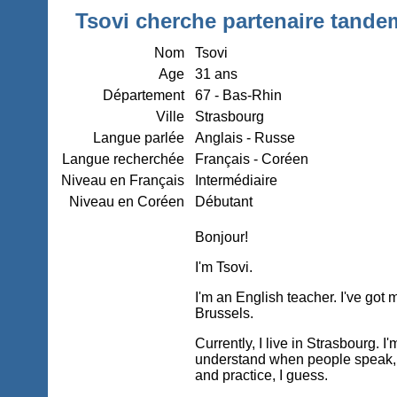
Tsovi cherche partenaire tandem
Nom
Tsovi
Age
31 ans
Département
67 - Bas-Rhin
Ville
Strasbourg
Langue parlée
Anglais - Russe
Langue recherchée
Français - Coréen
Niveau en Français
Intermédiaire
Niveau en Coréen
Débutant
Bonjour!
I'm Tsovi.
I'm an English teacher. I've got m
Brussels.
Currently, I live in Strasbourg. 
understand when people speak, b
and practice, I guess.